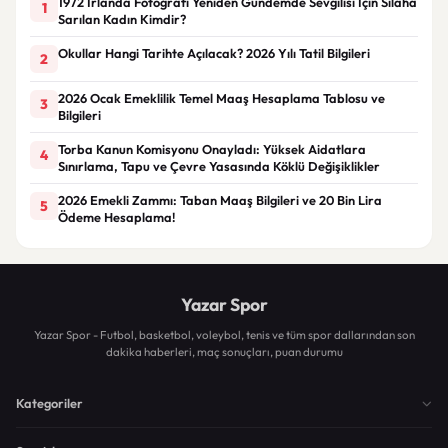
1972 İrlanda Fotoğrafı Yeniden Gündemde Sevgilisi İçin Silaha
1
Sarılan Kadın Kimdir?
Okullar Hangi Tarihte Açılacak? 2026 Yılı Tatil Bilgileri
2
2026 Ocak Emeklilik Temel Maaş Hesaplama Tablosu ve
3
Bilgileri
Torba Kanun Komisyonu Onayladı: Yüksek Aidatlara
4
Sınırlama, Tapu ve Çevre Yasasında Köklü Değişiklikler
2026 Emekli Zammı: Taban Maaş Bilgileri ve 20 Bin Lira
5
Ödeme Hesaplama!
Yazar Spor
Yazar Spor - Futbol, basketbol, voleybol, tenis ve tüm spor dallarından son
dakika haberleri, maç sonuçları, puan durumu
Kategoriler