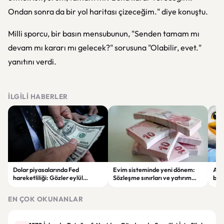
Ondan sonra da bir yol haritası çizeceğim." diye konuştu.
Milli sporcu, bir basın mensubunun, "Senden tamam mı
devam mı kararı mı gelecek?" sorusuna "Olabilir, evet."
yanıtını verdi.
İLGILI HABERLER
Dolar piyasalarında Fed
Evim sisteminde yeni dönem:
Alta
hareketliliği: Gözler eylül
Sözleşme sınırları ve yatırım
bell
ayındaki faiz kararında
kuralları değişti
Bil
duy
EN ÇOK OKUNANLAR