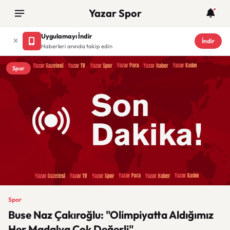
Yazar Spor
Uygulamayı İndir
İndir
Haberleri anında takip edin
Spor
Spor
Buse Naz Çakıroğlu: "Olimpiyatta Aldığımız
Her Madalya Çok Değerli"