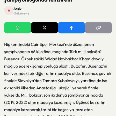
Arşiv
A
· 3 dk okuma
Niş kentindeki Cair Spor Merkezi'nde düzenlenen
şampiyonanın 66 kilo final maçında Türk milli boksörü
Busenaz, Özbek rakibi Widad Navbakhor Khamidova'yı
mağlup ederek şampiyonluğa ulaştı. Bu zafer, Busenaz'ın
kariyerindeki bir diğer altın madalya oldu. Busenaz, çeyrek
finalde Slovakya'dan Tamara Kubalova'yı, yarı finalde ise
ev sahibi ülkeden Anastasija Lukajic'i yenerek finale
yükseldi. Milli boksör, son iki dünya şampiyonasında da
(2019, 2022) altın madalya kazanmıştı. Üçüncü kez altın
madalya kazanarak tarihi bir başarıya imza atan