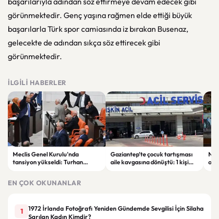
başarılarıyla adından söz ettirmeye devam edecek gibi
görünmektedir. Genç yaşına rağmen elde ettiği büyük
başarılarla Türk spor camiasında iz bırakan Busenaz,
gelecekte de adından sıkça söz ettirecek gibi
görünmektedir.
İLGILI HABERLER
Meclis Genel Kurulu'nda
Gaziantep’te çocuk tartışması
Niğ
tansiyon yükseldi: Turhan
aile kavgasına dönüştü: 1 kişi
oto
Çömez'in sözleri sonrası
hayatını kaybetti, 5 kişi
haya
tartışma çıktı
yaralandı
yar
EN ÇOK OKUNANLAR
1972 İrlanda Fotoğrafı Yeniden Gündemde Sevgilisi İçin Silaha
1
Sarılan Kadın Kimdir?