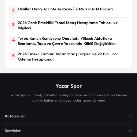
Okullar Hangi Tarihte Açılacak? 2026 Yılı Tatil Bilgileri
2
2026 Ocak Emeklilik Temel Maaş Hesaplama Tablosu ve
3
Bilgileri
Torba Kanun Komisyonu Onayladı: Yüksek Aidatlara
4
Sınırlama, Tapu ve Çevre Yasasında Köklü Değişiklikler
2026 Emekli Zammı: Taban Maaş Bilgileri ve 20 Bin Lira
5
Ödeme Hesaplama!
Yazar Spor
Yazar Spor - Futbol, basketbol, voleybol, tenis ve tüm spor dallarından son
dakika haberleri, maç sonuçları, puan durumu
Kategoriler
Servisler