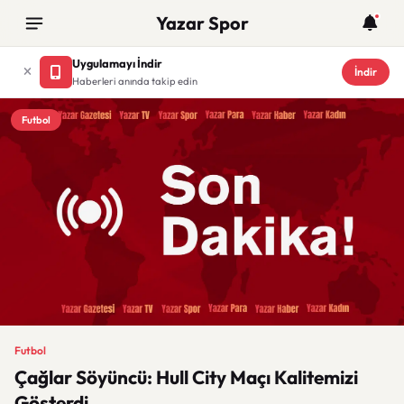
Yazar Spor
Uygulamayı İndir
İndir
Haberleri anında takip edin
Futbol
Futbol
Çağlar Söyüncü: Hull City Maçı Kalitemizi
Gösterdi