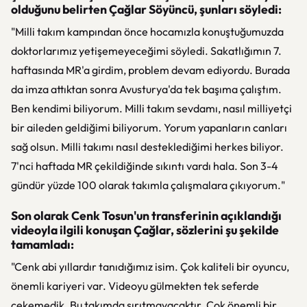
olduğunu belirten Çağlar Söyüncü, şunları söyledi:
"Milli takım kampından önce hocamızla konuştuğumuzda
doktorlarımız yetişemeyeceğimi söyledi. Sakatlığımın 7.
haftasında MR'a girdim, problem devam ediyordu. Burada
da imza attıktan sonra Avusturya'da tek başıma çalıştım.
Ben kendimi biliyorum. Milli takım sevdamı, nasıl milliyetçi
bir aileden geldiğimi biliyorum. Yorum yapanların canları
sağ olsun. Milli takımı nasıl desteklediğimi herkes biliyor.
7'nci haftada MR çekildiğinde sıkıntı vardı hala. Son 3-4
gündür yüzde 100 olarak takımla çalışmalara çıkıyorum."
Son olarak Cenk Tosun'un transferinin açıklandığı
videoyla ilgili konuşan Çağlar, sözlerini şu şekilde
tamamladı:
"Cenk abi yıllardır tanıdığımız isim. Çok kaliteli bir oyuncu,
önemli kariyeri var. Videoyu gülmekten tek seferde
çekemedik. Bu takımda sırıtmayacaktır. Çok önemli bir