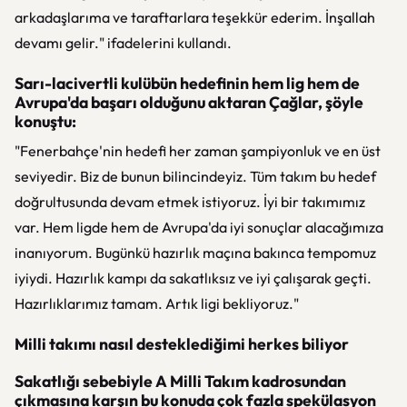
arkadaşlarıma ve taraftarlara teşekkür ederim. İnşallah
devamı gelir." ifadelerini kullandı.
Sarı-lacivertli kulübün hedefinin hem lig hem de
Avrupa'da başarı olduğunu aktaran Çağlar, şöyle
konuştu:
"Fenerbahçe'nin hedefi her zaman şampiyonluk ve en üst
seviyedir. Biz de bunun bilincindeyiz. Tüm takım bu hedef
doğrultusunda devam etmek istiyoruz. İyi bir takımımız
var. Hem ligde hem de Avrupa'da iyi sonuçlar alacağımıza
inanıyorum. Bugünkü hazırlık maçına bakınca tempomuz
iyiydi. Hazırlık kampı da sakatlıksız ve iyi çalışarak geçti.
Hazırlıklarımız tamam. Artık ligi bekliyoruz."
Milli takımı nasıl desteklediğimi herkes biliyor
Sakatlığı sebebiyle A Milli Takım kadrosundan
çıkmasına karşın bu konuda çok fazla spekülasyon