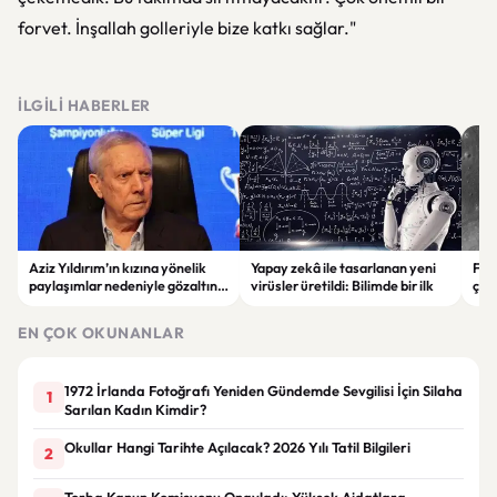
forvet. İnşallah golleriyle bize katkı sağlar."
İLGILI HABERLER
Aziz Yıldırım’ın kızına yönelik
Yapay zekâ ile tasarlanan yeni
Falc
paylaşımlar nedeniyle gözaltına
virüsler üretildi: Bilimde bir ilk
çar
alınan şüpheli için tutuklama
gör
talebi
EN ÇOK OKUNANLAR
1972 İrlanda Fotoğrafı Yeniden Gündemde Sevgilisi İçin Silaha
1
Sarılan Kadın Kimdir?
Okullar Hangi Tarihte Açılacak? 2026 Yılı Tatil Bilgileri
2
Torba Kanun Komisyonu Onayladı: Yüksek Aidatlara