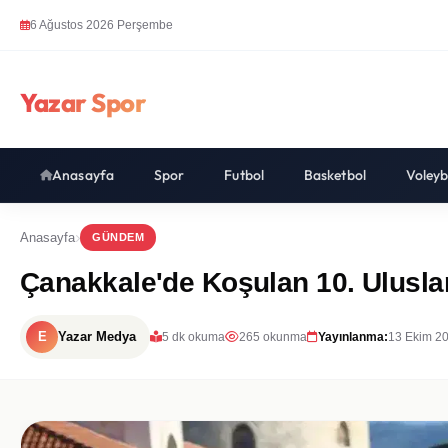
6 Ağustos 2026 Perşembe
Yazar Spor
Anasayfa
Spor
Futbol
Basketbol
Voleyb
Anasayfa
GÜNDEM
Çanakkale'de Koşulan 10. Ulusla
E
Yazar Medya
5 dk okuma
265 okunma
Yayınlanma:
13 Ekim 2