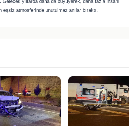
tı. Gelecek yıllarda daha da büyüyerek, daha fazla insanı
n eşsiz atmosferinde unutulmaz anılar bıraktı.