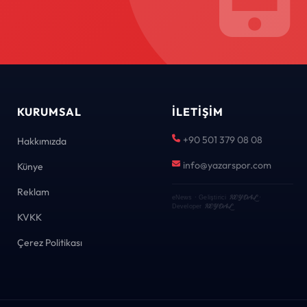
KURUMSAL
İLETIŞIM
+90 501 379 08 08
Hakkımızda
info@yazarspor.com
Künye
Reklam
KEYDAL
eNews · Geliştirici
·
KEYDAL
Developer
KVKK
Çerez Politikası