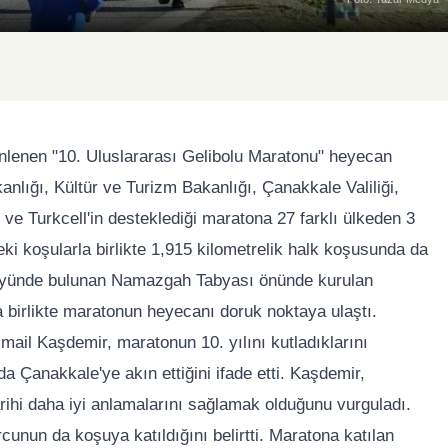
nlenen "10. Uluslararası Gelibolu Maratonu" heyecan
kanlığı, Kültür ve Turizm Bakanlığı, Çanakkale Valiliği,
ve Turkcell'in desteklediği maratona 27 farklı ülkeden 3
deki koşularla birlikte 1,915 kilometrelik halk koşusunda da
r köyünde bulunan Namazgah Tabyası önünde kurulan
 birlikte maratonun heyecanı doruk noktaya ulaştı.
mail Kaşdemir, maratonun 10. yılını kutladıklarını
l da Çanakkale'ye akın ettiğini ifade etti. Kaşdemir,
rihi daha iyi anlamalarını sağlamak olduğunu vurguladı.
un da koşuya katıldığını belirtti. Maratona katılan