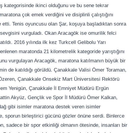
ş kategorisinde ikinci olduğunu ve bu sene tekrar
k maratona çok emek verdiğini ve disiplinli çalıştığını
ade etti. Tenis oyuncusu olan Şar, koşuya başladıktan sonra
sevgisini vurguladı. Okan Aracagök ise omurilik felci
ıldı. 2016 yılında ilk kez Turkcell Gelibolu Yarı
enlenen maratonda 21 kilometrelik kategoride yarıştığını
lduğunu vurgulayan Aracagök, maratona katılmanın büyük bir
smin de katıldığı görüldü. Çanakkale Valisi Ömer Toraman,
zeren, Çanakkale Onsekiz Mart Üniversitesi Rektörü
rem Yenigün, Çanakkale İl Emniyet Müdürü Ergün
attin Akyüz, Gençlik ve Spor İl Müdürü Ömer Kalkan,
ğ gibi isimler maratona destek veren isimler
e, sporun birleştirici gücünü gözler önüne serdi. Binlerce
, sadece bir spor etkinliği olmanın ötesinde, insanları bir