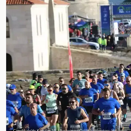
Çanakkale'de Koşulan 10. Uluslararası Gelibolu Maratonu Heyecanı