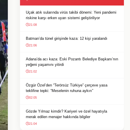
Uçak atık sularında virüs takibi dönemi: Yeni pandemi
riskine karşı erken uyarı sistemi geliştiriliyor
21:08
Batman’da tünel girişinde kaza: 12 kişi yaralandı
21:06
Adana’da acı kaza: Eski Pozantı Belediye Başkanı’nın
yeğeni yaşamını yitirdi
21:02
Özgür Özel’den “Terörsüz Türkiye” çerçeve yasa
teklifine tepki: “Meselenin ruhuna aykırı”
02:05
Gözde Yılmaz kimdir? Kariyeri ve özel hayatıyla
merak edilen menajer hakkında bilgiler
21:04