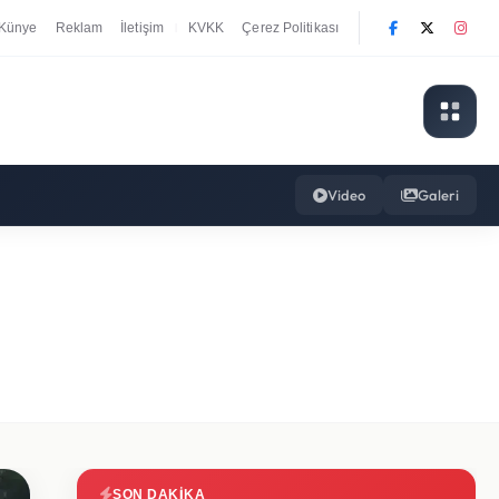
Künye
Reklam
İletişim
KVKK
Çerez Politikası
|
Video
Galeri
SON DAKIKA