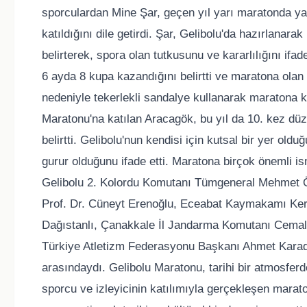
sporculardan Mine Şar, geçen yıl yarı maratonda ya
katıldığını dile getirdi. Şar, Gelibolu'da hazırlanara
belirterek, spora olan tutkusunu ve kararlılığını if
6 ayda 8 kupa kazandığını belirtti ve maratona olan 
nedeniyle tekerlekli sandalye kullanarak maratona kat
Maratonu'na katılan Aracagök, bu yıl da 10. kez düz
belirtti. Gelibolu'nun kendisi için kutsal bir yer o
gurur olduğunu ifade etti. Maratona birçok önemli i
Gelibolu 2. Kolordu Komutanı Tümgeneral Mehmet Ö
Prof. Dr. Cüneyt Erenoğlu, Eceabat Kaymakamı Ke
Dağıstanlı, Çanakkale İl Jandarma Komutanı Cemal
Türkiye Atletizm Federasyonu Başkanı Ahmet Karada
arasındaydı. Gelibolu Maratonu, tarihi bir atmosferd
sporcu ve izleyicinin katılımıyla gerçekleşen maraton