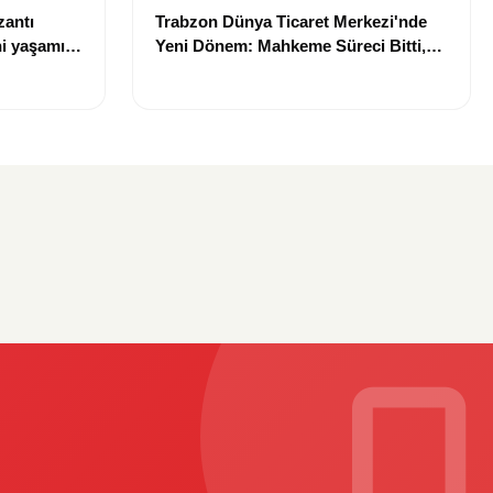
zantı
Trabzon Dünya Ticaret Merkezi'nde
i yaşamını
Yeni Dönem: Mahkeme Süreci Bitti,
Trabzon'un Dev Projesi Ne Zaman
Tamamlanacak?