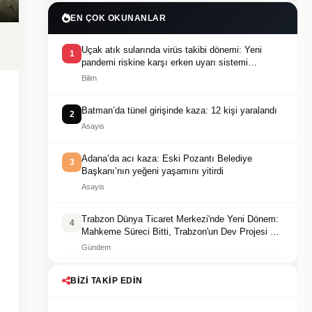
EN ÇOK OKUNANLAR
Uçak atık sularında virüs takibi dönemi: Yeni
1
pandemi riskine karşı erken uyarı sistemi
geliştiriliyor
Bilim
Batman’da tünel girişinde kaza: 12 kişi yaralandı
2
Asayis
Adana’da acı kaza: Eski Pozantı Belediye
3
Başkanı’nın yeğeni yaşamını yitirdi
Asayis
Trabzon Dünya Ticaret Merkezi'nde Yeni Dönem:
4
Mahkeme Süreci Bitti, Trabzon'un Dev Projesi Ne
Zaman Tamamlanacak?
Gündem
BIZI TAKIP EDIN