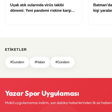
Uçak atık sularında virüs takibi
Batman’da 
dönemi: Yeni pandemi riskine karşı
kişi yarala
erken uyarı sistemi geliştiriliyor
ETIKETLER
#Gundem
#Haber
#Gündem
Yazar Spor Uygulaması
Mobil uygulamamızı indirin, son dakika haberlerinden ilk siz haber