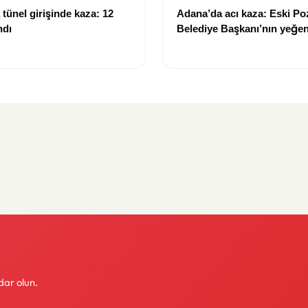
tünel girişinde kaza: 12
Adana’da acı kaza: Eski Po
ndı
Belediye Başkanı’nın yeğen
yitirdi
dar olun.