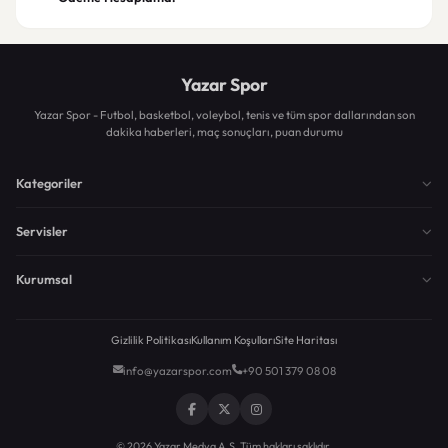
Yazar Spor
Yazar Spor - Futbol, basketbol, voleybol, tenis ve tüm spor dallarından son
dakika haberleri, maç sonuçları, puan durumu
Kategoriler
Servisler
Kurumsal
Gizlilik Politikası
Kullanım Koşulları
Site Haritası
info@yazarspor.com
+90 501 379 08 08
© 2026 Yazar Medya A.Ş. Tüm hakları saklıdır.