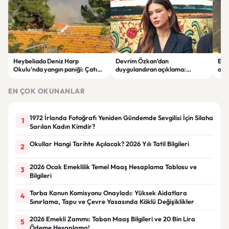
Heybeliada Deniz Harp
Devrim Özkan’dan
Edi
Okulu’nda yangın paniği: Çatıda
duygulandıran açıklama:
ope
büyük hasar oluştu
“Babaannemi kaybettim”
tut
EN ÇOK OKUNANLAR
1972 İrlanda Fotoğrafı Yeniden Gündemde Sevgilisi İçin Silaha
1
Sarılan Kadın Kimdir?
Okullar Hangi Tarihte Açılacak? 2026 Yılı Tatil Bilgileri
2
2026 Ocak Emeklilik Temel Maaş Hesaplama Tablosu ve
3
Bilgileri
Torba Kanun Komisyonu Onayladı: Yüksek Aidatlara
4
Sınırlama, Tapu ve Çevre Yasasında Köklü Değişiklikler
2026 Emekli Zammı: Taban Maaş Bilgileri ve 20 Bin Lira
5
Ödeme Hesaplama!