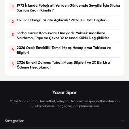
1972 İrlanda Fotoğrafı Yeniden Gündemde Sevgilisi İçin Silaha
1
Sarılan Kadın Kimdir?
Okullar Hangi Tarihte Açılacak? 2026 Yılı Tatil Bilgileri
2
Torba Kanun Komisyonu Onayladı: Yüksek Aidatlara
3
Sınırlama, Tapu ve Çevre Yasasında Köklü Değişiklikler
2026 Ocak Emeklilik Temel Maaş Hesaplama Tablosu ve
4
Bilgileri
2026 Emekli Zammı: Taban Maaş Bilgileri ve 20 Bin Lira
5
Ödeme Hesaplama!
Yazar Spor
Yazar Spor - Futbol, basketbol, voleybol, tenis ve tüm spor dallarından son
dakika haberleri, maç sonuçları, puan durumu
Kategoriler