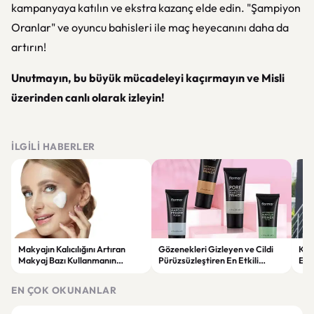
kampanyaya katılın ve ekstra kazanç elde edin. "Şampiyon
Oranlar" ve oyuncu bahisleri ile maç heyecanını daha da
artırın!
Unutmayın, bu büyük mücadeleyi kaçırmayın ve Misli
üzerinden canlı olarak izleyin!
İLGILI HABERLER
Makyajın Kalıcılığını Artıran
Gözenekleri Gizleyen ve Cildi
Koc
Makyaj Bazı Kullanmanın
Pürüzsüzleştiren En Etkili
Esk
Faydaları
Makyaj Bazı Önerileri
EN ÇOK OKUNANLAR