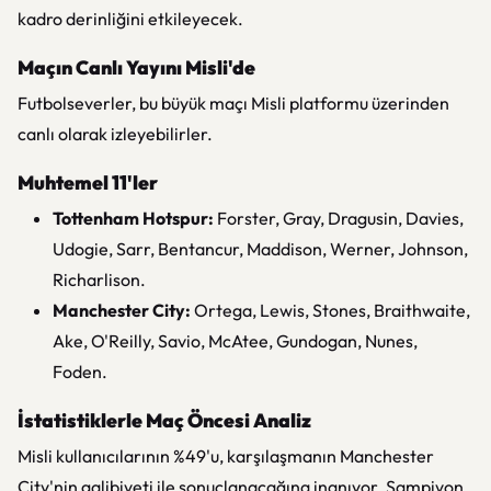
kadro derinliğini etkileyecek.
Maçın Canlı Yayını Misli'de
Futbolseverler, bu büyük maçı Misli platformu üzerinden
canlı olarak izleyebilirler.
Muhtemel 11'ler
Tottenham Hotspur:
Forster, Gray, Dragusin, Davies,
Udogie, Sarr, Bentancur, Maddison, Werner, Johnson,
Richarlison.
Manchester City:
Ortega, Lewis, Stones, Braithwaite,
Ake, O'Reilly, Savio, McAtee, Gundogan, Nunes,
Foden.
İstatistiklerle Maç Öncesi Analiz
Misli kullanıcılarının %49'u, karşılaşmanın Manchester
City'nin galibiyeti ile sonuçlanacağına inanıyor. Şampiyon