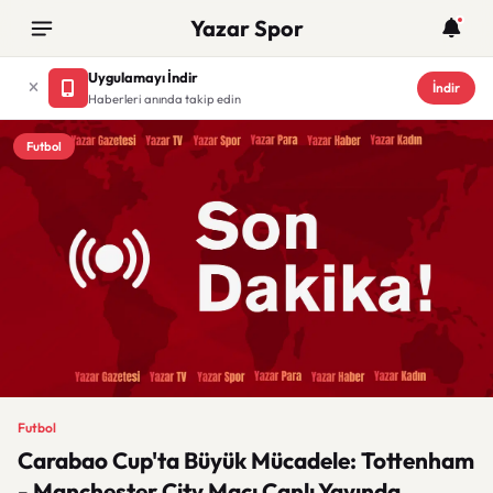
Yazar Spor
Uygulamayı İndir
İndir
Haberleri anında takip edin
Futbol
Futbol
Carabao Cup'ta Büyük Mücadele: Tottenham
- Manchester City Maçı Canlı Yayında