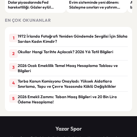
Dolar piyasalarında Fed
Evim sisteminde yeni dönem:
Alta
hareketliliği: Gözler eylül
Sözleşme sınırları ve yatırım
bell
ayındaki faiz kararında
kuralları değişti
Bil
duy
EN ÇOK OKUNANLAR
1972 İrlanda Fotoğrafı Yeniden Gündemde Sevgilisi İçin Silaha
1
Sarılan Kadın Kimdir?
Okullar Hangi Tarihte Açılacak? 2026 Yılı Tatil Bilgileri
2
2026 Ocak Emeklilik Temel Maaş Hesaplama Tablosu ve
3
Bilgileri
Torba Kanun Komisyonu Onayladı: Yüksek Aidatlara
4
Sınırlama, Tapu ve Çevre Yasasında Köklü Değişiklikler
2026 Emekli Zammı: Taban Maaş Bilgileri ve 20 Bin Lira
5
Ödeme Hesaplama!
Yazar Spor