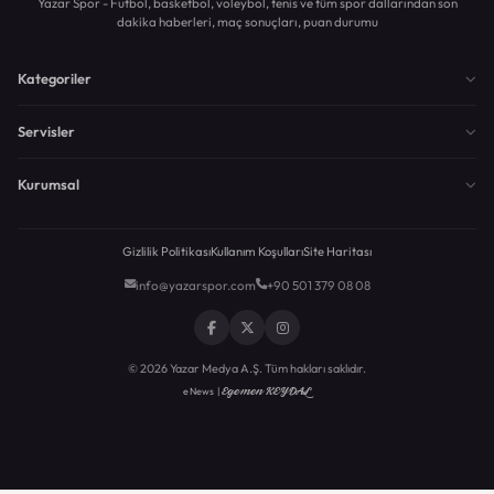
Yazar Spor - Futbol, basketbol, voleybol, tenis ve tüm spor dallarından son
dakika haberleri, maç sonuçları, puan durumu
Kategoriler
Servisler
Kurumsal
Gizlilik Politikası
Kullanım Koşulları
Site Haritası
info@yazarspor.com
+90 501 379 08 08
© 2026 Yazar Medya A.Ş. Tüm hakları saklıdır.
Egemen KEYDAL
eNews |