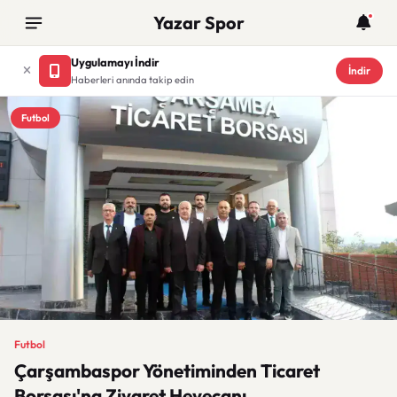
Yazar Spor
Uygulamayı İndir
İndir
Haberleri anında takip edin
Futbol
Futbol
Çarşambaspor Yönetiminden Ticaret
Borsası'na Ziyaret Heyecanı