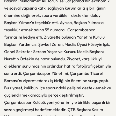
Başkanı Muhammet Ali Torun ise Çarşamba'nın ekonomik
ve sosyal yapısına katkı sağlayan kurumlarla iş birliğinin
önemine değinerek, spora verdikleri destekten dolayı
Başkan Yılmaz'a teşekkür etti. Ayrıca, Başkan Yılmaz'a
teşekkür etmek adına 55 numaralı Çarşambaspor
formasını hediye etti. Ziyarette bulunan Yönetim Kurulu
Başkan Yardımcısı Şevket Zeren, Meclis Üyesi Hüseyin Işık,
Genel Sekreter Sercan Yaşar ve Kurucu Meclis Başkanı
Nurettin Öztekin de hazır bulundu. Ziyaret, karşılıklı iyi
dileklerin sunulmasının ardından hatıra fotoğrafı çekimiyle
sona erdi. Çarşambaspor Yönetimi, Çarşamba Ticaret
Borsası'nı ziyaret ederek iş birliğinin önemine vurgu yaptı.
Bu ziyaret, kulübün ilçe sporundaki gelişimi desteklemek ve
güçlendirmek amacıyla gerçekleştirilmiştir.
Çarşambaspor Kulübü, yeni yönetimiyle birlikte başarılı bir
sezon geçirmeyi hedeflemektedir. ÇTB Başkanı Kazım