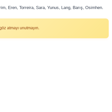
m, Eren, Torreira, Sara, Yunus, Lang, Barış, Osimhen.
ma göz atmayı unutmayın.