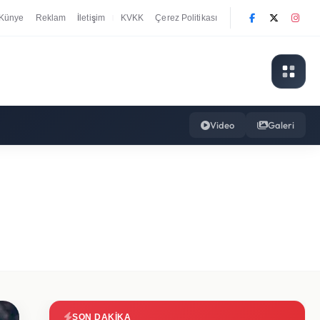
Künye
Reklam
İletişim
KVKK
Çerez Politikası
|
Video
Galeri
SON DAKIKA