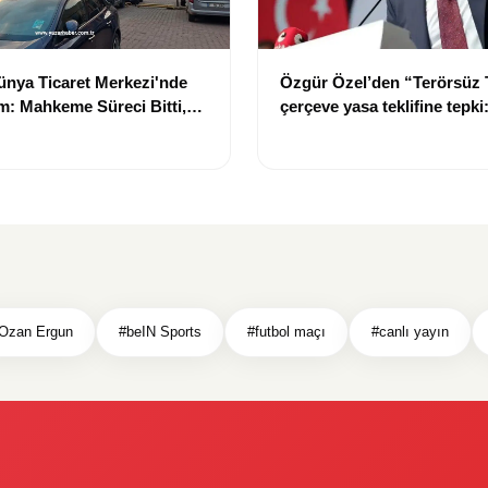
nya Ticaret Merkezi'nde
Özgür Özel’den “Terörsüz 
: Mahkeme Süreci Bitti,
çerçeve yasa teklifine tepki
n Dev Projesi Ne Zaman
“Meselenin ruhuna aykırı”
acak?
Ozan Ergun
#beIN Sports
#futbol maçı
#canlı yayın