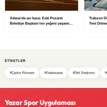
Adana’da acı kaza: Eski Pozantı
Trabzon Dü
Belediye Başkanı’nın yeğeni yaşamını
Yeni Dönem
yitirdi
Trabzon'u
Tamamlan
ETIKETLER
#Çaykur Rizespor
#Galatasaray
#Didi Stadyumu
#
Yazar Spor Uygulaması