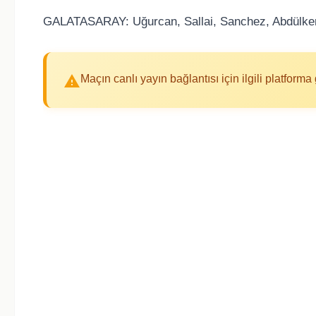
GALATASARAY: Uğurcan, Sallai, Sanchez, Abdülkeri
Maçın canlı yayın bağlantısı için ilgili platfor