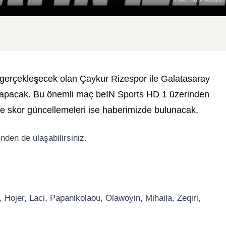
gerçekleşecek olan Çaykur Rizespor ile Galatasaray
yapacak. Bu önemli maç beIN Sports HD 1 üzerinden
ve skor güncellemeleri ise haberimizde bulunacak.
nden de ulaşabilirsiniz.
er, Laci, Papanikolaou, Olawoyin, Mihaila, Zeqiri,