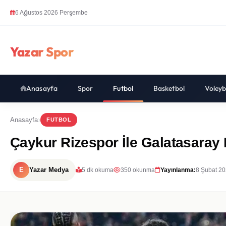
6 Ağustos 2026 Perşembe
Yazar Spor
Anasayfa
Spor
Futbol
Basketbol
Voleyb
Anasayfa
FUTBOL
Çaykur Rizespor İle Galatasaray M
E
Yazar Medya
5 dk okuma
350 okunma
Yayınlanma:
8 Şubat 20