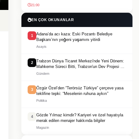
21:00
EN ÇOK OKUNANLAR
Adana’da acı kaza: Eski Pozantı Belediye
1
Başkanı’nın yeğeni yaşamını yitirdi
Asayis
Trabzon Dünya Ticaret Merkezi'nde Yeni Dönem:
2
Mahkeme Süreci Bitti, Trabzon'un Dev Projesi Ne
Zaman Tamamlanacak?
Gündem
Özgür Özel’den “Terörsüz Türkiye” çerçeve yasa
3
teklifine tepki: “Meselenin ruhuna aykırı”
Politika
Gözde Yılmaz kimdir? Kariyeri ve özel hayatıyla
4
merak edilen menajer hakkında bilgiler
Magazin