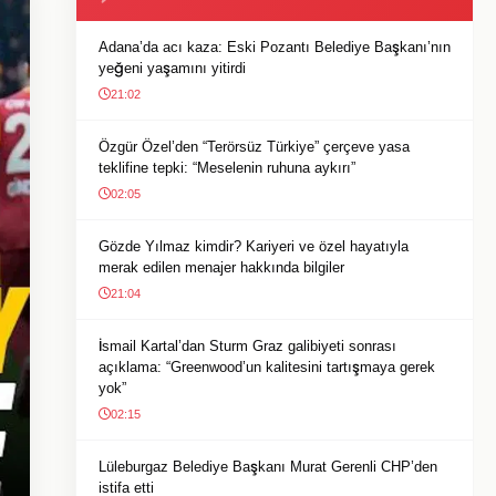
Adana’da acı kaza: Eski Pozantı Belediye Başkanı’nın
yeğeni yaşamını yitirdi
21:02
Özgür Özel’den “Terörsüz Türkiye” çerçeve yasa
teklifine tepki: “Meselenin ruhuna aykırı”
02:05
Gözde Yılmaz kimdir? Kariyeri ve özel hayatıyla
merak edilen menajer hakkında bilgiler
21:04
İsmail Kartal’dan Sturm Graz galibiyeti sonrası
açıklama: “Greenwood’un kalitesini tartışmaya gerek
yok”
02:15
Lüleburgaz Belediye Başkanı Murat Gerenli CHP’den
istifa etti