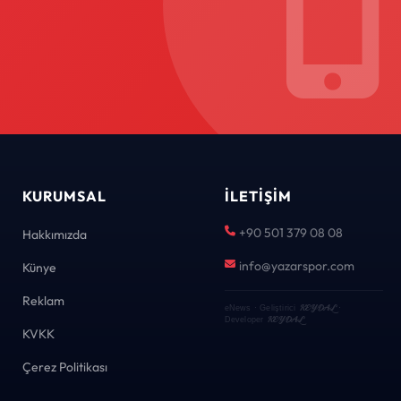
KURUMSAL
İLETIŞIM
+90 501 379 08 08
Hakkımızda
info@yazarspor.com
Künye
Reklam
KEYDAL
eNews · Geliştirici
·
KEYDAL
Developer
KVKK
Çerez Politikası