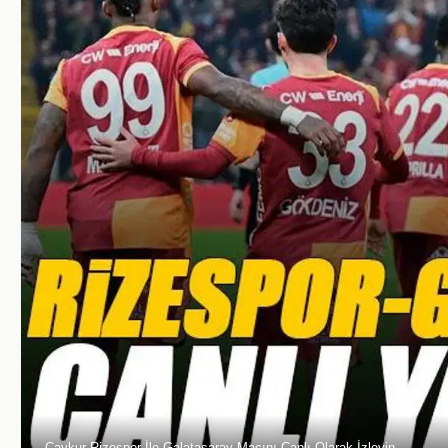
Çaykur Rizespor İle Galatasaray Maçını Canlı Olarak İzleyin