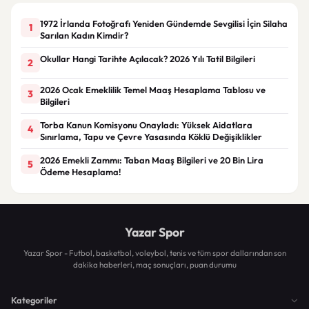
1972 İrlanda Fotoğrafı Yeniden Gündemde Sevgilisi İçin Silaha
1
Sarılan Kadın Kimdir?
Okullar Hangi Tarihte Açılacak? 2026 Yılı Tatil Bilgileri
2
2026 Ocak Emeklilik Temel Maaş Hesaplama Tablosu ve
3
Bilgileri
Torba Kanun Komisyonu Onayladı: Yüksek Aidatlara
4
Sınırlama, Tapu ve Çevre Yasasında Köklü Değişiklikler
2026 Emekli Zammı: Taban Maaş Bilgileri ve 20 Bin Lira
5
Ödeme Hesaplama!
Yazar Spor
Yazar Spor - Futbol, basketbol, voleybol, tenis ve tüm spor dallarından son
dakika haberleri, maç sonuçları, puan durumu
Kategoriler