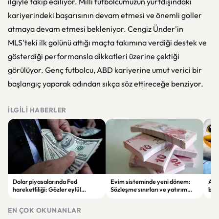
ilgiyle takip ediliyor. Milli futbolcumuzun yurtdışındaki
kariyerindeki başarısının devam etmesi ve önemli goller
atmaya devam etmesi bekleniyor. Cengiz Ünder'in
MLS'teki ilk golünü attığı maçta takımına verdiği destek ve
gösterdiği performansla dikkatleri üzerine çektiği
görülüyor. Genç futbolcu, ABD kariyerine umut verici bir
başlangıç yaparak adından sıkça söz ettireceğe benziyor.
İLGILI HABERLER
Dolar piyasalarında Fed
Evim sisteminde yeni dönem:
Alta
hareketliliği: Gözler eylül
Sözleşme sınırları ve yatırım
bell
ayındaki faiz kararında
kuralları değişti
Bil
duy
EN ÇOK OKUNANLAR