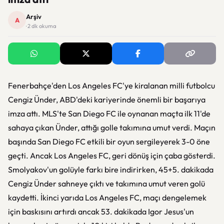
Arşiv
A
· 2 dk okuma
Fenerbahçe'den Los Angeles FC'ye kiralanan milli futbolcu
Cengiz Ünder, ABD'deki kariyerinde önemli bir başarıya
imza attı. MLS'te San Diego FC ile oynanan maçta ilk 11'de
sahaya çıkan Ünder, attığı golle takımına umut verdi. Maçın
başında San Diego FC etkili bir oyun sergileyerek 3-0 öne
geçti. Ancak Los Angeles FC, geri dönüş için çaba gösterdi.
Smolyakov'un golüyle farkı bire indirirken, 45+5. dakikada
Cengiz Ünder sahneye çıktı ve takımına umut veren golü
kaydetti. İkinci yarıda Los Angeles FC, maçı dengelemek
için baskısını artırdı ancak 53. dakikada Igor Jesus'un