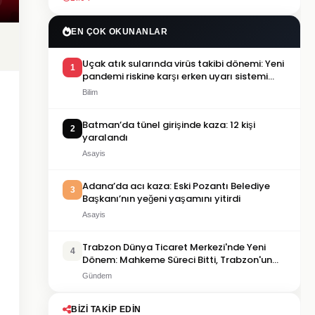
EN ÇOK OKUNANLAR
Uçak atık sularında virüs takibi dönemi: Yeni
1
pandemi riskine karşı erken uyarı sistemi
geliştiriliyor
Bilim
Batman’da tünel girişinde kaza: 12 kişi
2
yaralandı
Asayis
Adana’da acı kaza: Eski Pozantı Belediye
3
Başkanı’nın yeğeni yaşamını yitirdi
Asayis
Trabzon Dünya Ticaret Merkezi'nde Yeni
4
Dönem: Mahkeme Süreci Bitti, Trabzon'un
Dev Projesi Ne Zaman Tamamlanacak?
Gündem
BIZI TAKIP EDIN