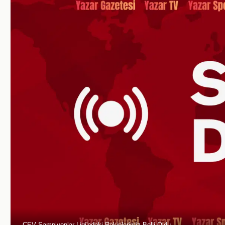
CEV Şampiyonlar Ligi'ndeki Rakiplerimiz Belli Oldu