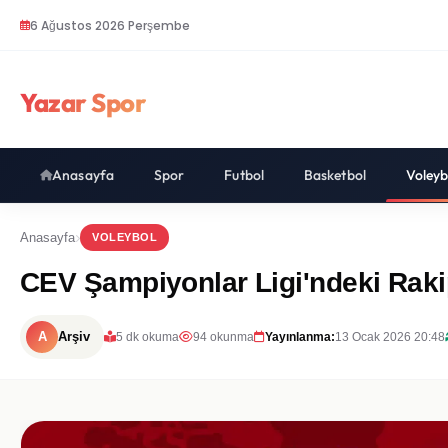
6 Ağustos 2026 Perşembe
Yazar Spor
Anasayfa
Spor
Futbol
Basketbol
Voleyb
Anasayfa
VOLEYBOL
CEV Şampiyonlar Ligi'ndeki Rakip
A
Arşiv
5 dk okuma
94 okunma
Yayınlanma:
13 Ocak 2026 20:48