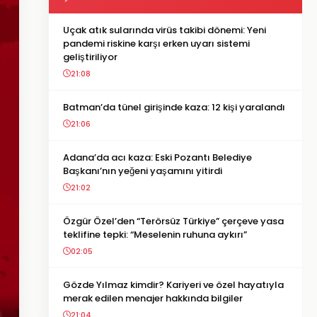
Uçak atık sularında virüs takibi dönemi: Yeni
pandemi riskine karşı erken uyarı sistemi
geliştiriliyor
21:08
Batman’da tünel girişinde kaza: 12 kişi yaralandı
21:06
Adana’da acı kaza: Eski Pozantı Belediye
Başkanı’nın yeğeni yaşamını yitirdi
21:02
Özgür Özel’den “Terörsüz Türkiye” çerçeve yasa
teklifine tepki: “Meselenin ruhuna aykırı”
02:05
Gözde Yılmaz kimdir? Kariyeri ve özel hayatıyla
merak edilen menajer hakkında bilgiler
21:04