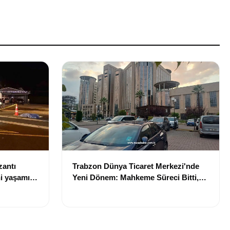
zantı
Trabzon Dünya Ticaret Merkezi'nde
i yaşamını
Yeni Dönem: Mahkeme Süreci Bitti,
Trabzon'un Dev Projesi Ne Zaman
Tamamlanacak?