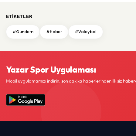
ETIKETLER
#Gundem
#Haber
#Voleybol
Yazar Spor Uygulaması
Mobil uygulamamızı indirin, son dakika haberlerinden ilk siz haber