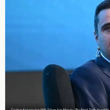
Ceyhun Kazancı'nın Milli Takım İçin Mesajı: "Bu Nesil Tarih Yazabilir