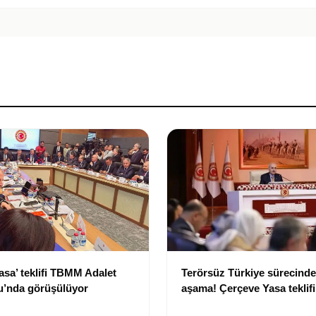
asa’ teklifi TBMM Adalet
Terörsüz Türkiye sürecinde 
’nda görüşülüyor
aşama! Çerçeve Yasa teklif
maddeler görüşülmeye baş