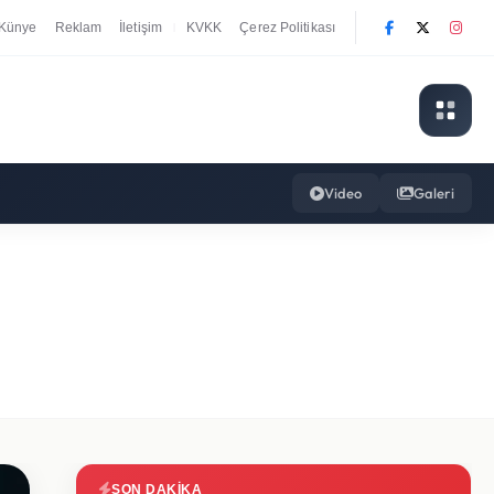
Künye
Reklam
İletişim
KVKK
Çerez Politikası
|
Video
Galeri
SON DAKIKA