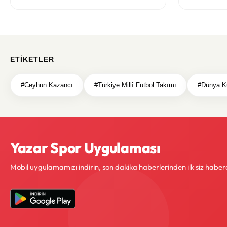
ETIKETLER
#Ceyhun Kazancı
#Türkiye Millî Futbol Takımı
#Dünya K
Yazar Spor Uygulaması
Mobil uygulamamızı indirin, son dakika haberlerinden ilk siz haber