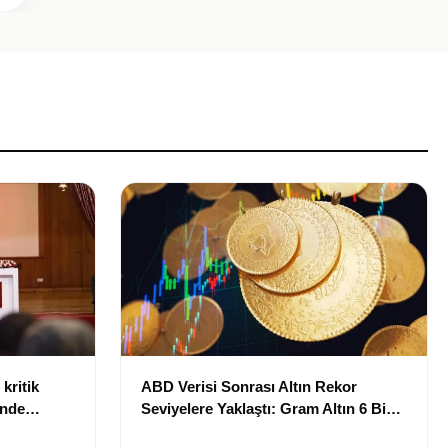
kritik
ABD Verisi Sonrası Altın Rekor
inde
Seviyelere Yaklaştı: Gram Altın 6 Bin
landı
700 TL Sınırında