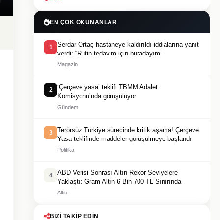
EN ÇOK OKUNANLAR
Serdar Ortaç hastaneye kaldırıldı iddialarına yanıt
1
verdi: “Rutin tedavim için buradayım”
Magazin
‘Çerçeve yasa’ teklifi TBMM Adalet
2
Komisyonu’nda görüşülüyor
Gündem
Terörsüz Türkiye sürecinde kritik aşama! Çerçeve
3
Yasa teklifinde maddeler görüşülmeye başlandı
Politika
ABD Verisi Sonrası Altın Rekor Seviyelere
4
Yaklaştı: Gram Altın 6 Bin 700 TL Sınırında
Altin
BIZI TAKIP EDIN