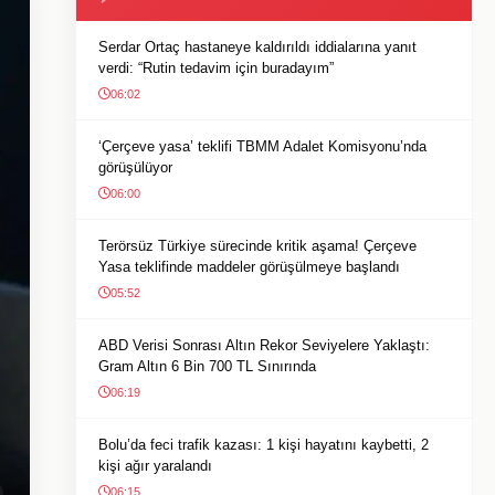
Serdar Ortaç hastaneye kaldırıldı iddialarına yanıt
verdi: “Rutin tedavim için buradayım”
06:02
‘Çerçeve yasa’ teklifi TBMM Adalet Komisyonu’nda
görüşülüyor
06:00
Terörsüz Türkiye sürecinde kritik aşama! Çerçeve
Yasa teklifinde maddeler görüşülmeye başlandı
05:52
ABD Verisi Sonrası Altın Rekor Seviyelere Yaklaştı:
Gram Altın 6 Bin 700 TL Sınırında
06:19
Bolu’da feci trafik kazası: 1 kişi hayatını kaybetti, 2
kişi ağır yaralandı
06:15