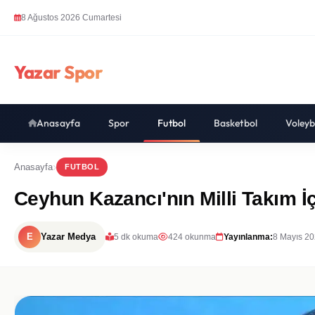
8 Ağustos 2026 Cumartesi
Yazar Spor
Anasayfa
Spor
Futbol
Basketbol
Voleyb
Anasayfa
FUTBOL
Ceyhun Kazancı'nın Milli Takım İç
E
Yazar Medya
5 dk okuma
424 okunma
Yayınlanma:
8 Mayıs 20