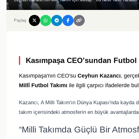
Paylaş
Kasımpaşa CEO'sundan Futbol Z
Kasımpaşa'nın CEO'su
Ceyhun Kazancı
, gerçe
Millî Futbol Takımı
ile ilgili çarpıcı ifadelerde b
Kazancı, A Milli Takım'ın Dünya Kupası'nda kayda de
takım içerisindeki atmosferin en büyük avantajlardan 
“Milli Takımda Güçlü Bir Atmos