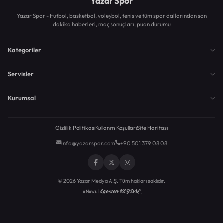
Yazar Spor
Yazar Spor - Futbol, basketbol, voleybol, tenis ve tüm spor dallarından son
dakika haberleri, maç sonuçları, puan durumu
Kategoriler
Servisler
Kurumsal
Gizlilik Politikası
Kullanım Koşulları
Site Haritası
info@yazarspor.com
+90 501 379 08 08
© 2026 Yazar Medya A.Ş. Tüm hakları saklıdır.
Egemen KEYDAL
eNews |