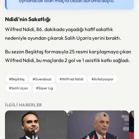
oynanacak olan maçta cezalı duruma düştü.
Ndidi'nin Sakatlığı
Wilfred Ndidi, 86. dakikada yaşadığı hafif sakatlık
nedeniyle oyundan çıkarak Salih Uçan'a yerini bıraktı.
Bu sezon Beşiktaş formasıyla 25 resmi karşılaşmaya çıkan
Wilfred Ndidi, bu maçlarda 2 gol ve 1 asistlik katkı sağladı.
#Beşiktaş
#Guendouzi
#Wilfred Ndidi
#Antalyaspor
#Salih Uçan
#Süper Lig
İLGILI HABERLER