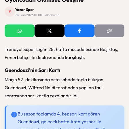
Yazar Spor
Y
7 Nisan 2026 01:00 · 1 dk okuma
Trendyol Süper Lig'in 28. hafta mücadelesinde Beşiktaş,
Fenerbahçe ile deplasmanda karşılaştı.
Guendouzi'nin Sarı Kartı
Maçın 52. dakikasında orta sahada topla buluşan
Guendouzi, Wilfred Ndidi tarafından yapılan faul
sonrasında sarı kartla cezalandırıldı.
Bu sezon toplamda 4. kez sarı kart gören
Guendouzi, gelecek hafta Antalyaspor ile