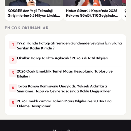
KOSGEB’den Yeşil Teknoloji
Habur Gümrük Kapısı’nda 2026
Çin 
Girişimlerine 6,5 Milyon Liralık
Rekoru: Günlük TIR Geçişinde
açıl
Destek
Zirve Görüldü
geri
EN ÇOK OKUNANLAR
1972 İrlanda Fotoğrafı Yeniden Gündemde Sevgilisi İçin Silaha
1
Sarılan Kadın Kimdir?
Okullar Hangi Tarihte Açılacak? 2026 Yılı Tatil Bilgileri
2
2026 Ocak Emeklilik Temel Maaş Hesaplama Tablosu ve
3
Bilgileri
Torba Kanun Komisyonu Onayladı: Yüksek Aidatlara
4
Sınırlama, Tapu ve Çevre Yasasında Köklü Değişiklikler
2026 Emekli Zammı: Taban Maaş Bilgileri ve 20 Bin Lira
5
Ödeme Hesaplama!