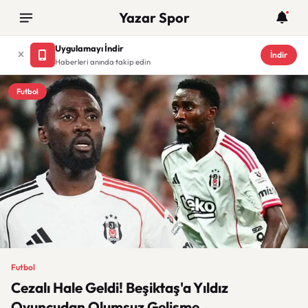
Yazar Spor
Uygulamayı İndir
İndir
Haberleri anında takip edin
Futbol
Futbol
Cezalı Hale Geldi! Beşiktaş'a Yıldız
Oyuncudan Olumsuz Gelişme