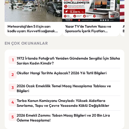
Meteoroloji'den 5 il için sarı
Yazar TV’de Tanıtım Yazısı ve
ABD
kodlu uyarı: Kuvvetli sağanak
Sponsorlu İçerik Fiyatları
Boğ
ve fırtına geliyor
Güncellendi: Yeni Fiyat 15 Bin TL
iht
EN ÇOK OKUNANLAR
1972 İrlanda Fotoğrafı Yeniden Gündemde Sevgilisi İçin Silaha
1
Sarılan Kadın Kimdir?
Okullar Hangi Tarihte Açılacak? 2026 Yılı Tatil Bilgileri
2
2026 Ocak Emeklilik Temel Maaş Hesaplama Tablosu ve
3
Bilgileri
Torba Kanun Komisyonu Onayladı: Yüksek Aidatlara
4
Sınırlama, Tapu ve Çevre Yasasında Köklü Değişiklikler
2026 Emekli Zammı: Taban Maaş Bilgileri ve 20 Bin Lira
5
Ödeme Hesaplama!