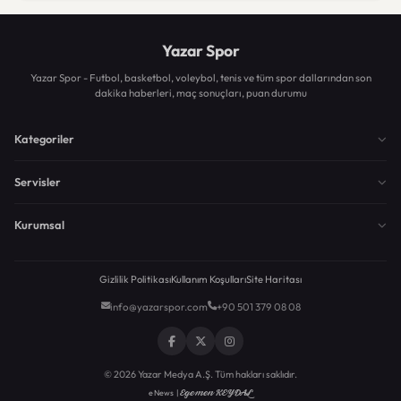
Yazar Spor
Yazar Spor - Futbol, basketbol, voleybol, tenis ve tüm spor dallarından son
dakika haberleri, maç sonuçları, puan durumu
Kategoriler
Servisler
Kurumsal
Gizlilik Politikası
Kullanım Koşulları
Site Haritası
info@yazarspor.com
+90 501 379 08 08
© 2026 Yazar Medya A.Ş. Tüm hakları saklıdır.
Egemen KEYDAL
eNews |