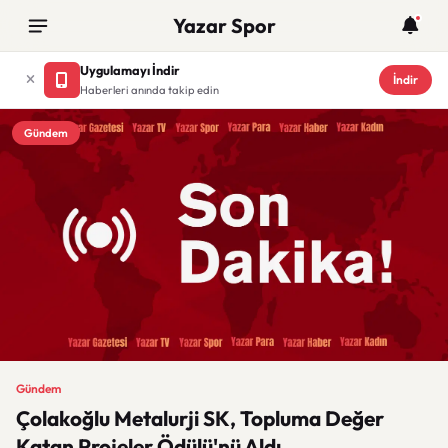
Yazar Spor
Uygulamayı İndir
İndir
Haberleri anında takip edin
Gündem
Gündem
Çolakoğlu Metalurji SK, Topluma Değer
Katan Projeler Ödülü'nü Aldı