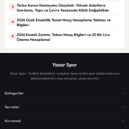
Torba Kanun Komisyonu Onayladı: Yüksek Aidatlara
3
Sınırlama, Tapu ve Çevre Yasasında Köklü Değişiklikler
2026 Ocak Emeklilik Temel Maaş Hesaplama Tablosu ve
4
Bilgileri
2026 Emekli Zammı: Taban Maaş Bilgileri ve 20 Bin Lira
5
Ödeme Hesaplama!
Yazar Spor
Yazar Spor - Futbol, basketbol, voleybol, tenis ve tüm spor dallarından son
dakika haberleri, maç sonuçları, puan durumu
Kategoriler
Servisler
Kurumsal