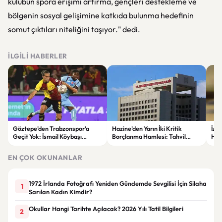
kulübün spora erişimi artırma, gençleri destekleme ve
bölgenin sosyal gelişimine katkıda bulunma hedefinin
somut çıktıları niteliğini taşıyor." dedi.
İLGILI HABERLER
Göztepe’den Trabzonspor’a
Hazine’den Yarın İki Kritik
İzm
Geçit Yok: İsmail Köybaşı
Borçlanma Hamlesi: Tahvil
Hed
Jübilesinde Kazanan İzmir Ekibi
İhalesi ve Kira Sertifikası Satışı
Sul
Oldu
Yapılacak
EN ÇOK OKUNANLAR
1972 İrlanda Fotoğrafı Yeniden Gündemde Sevgilisi İçin Silaha
1
Sarılan Kadın Kimdir?
Okullar Hangi Tarihte Açılacak? 2026 Yılı Tatil Bilgileri
2