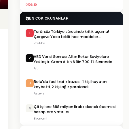
06:10
EN ÇOK OKUNANLAR
Terörsüz Türkiye sürecinde kritik aşama!
1
Çerçeve Yasa teklifinde maddeler
görüşülmeye başlandı
Politika
ABD Verisi Sonrası Altın Rekor Seviyelere
2
Yaklaştı: Gram Altın 6 Bin 700 TL Sınırında
Altin
Bolu’da feci trafik kazası: 1 kişi hayatını
3
kaybetti, 2 kişi ağır yaralandı
Asayis
Çiftçilere 688 milyon liralık destek ödemesi
4
hesaplara yatırıldı
Ekonomi