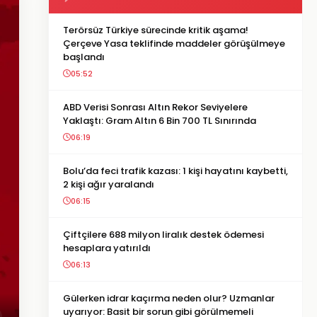
Terörsüz Türkiye sürecinde kritik aşama!
Çerçeve Yasa teklifinde maddeler görüşülmeye
başlandı
05:52
ABD Verisi Sonrası Altın Rekor Seviyelere
Yaklaştı: Gram Altın 6 Bin 700 TL Sınırında
06:19
Bolu’da feci trafik kazası: 1 kişi hayatını kaybetti,
2 kişi ağır yaralandı
06:15
Çiftçilere 688 milyon liralık destek ödemesi
hesaplara yatırıldı
06:13
Gülerken idrar kaçırma neden olur? Uzmanlar
uyarıyor: Basit bir sorun gibi görülmemeli