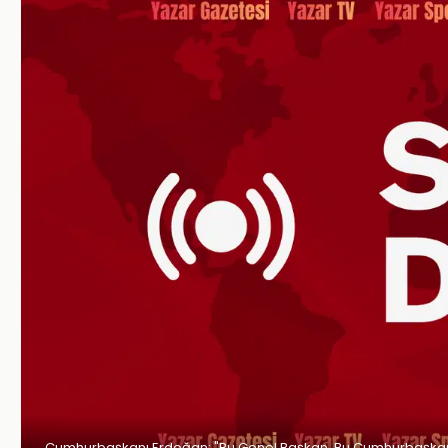
Cumhurbaşkanı Erdoğan: "Bu Genel Başkan, Bu Cumhurbaşkanı 