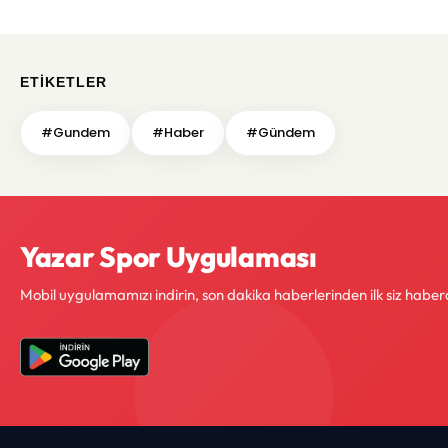
ETIKETLER
#Gundem
#Haber
#Gündem
Yazar Spor Uygulaması
Mobil uygulamamızı indirin, son dakika haberlerinden ilk siz haber