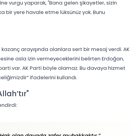
e vurgu yaparak, "Bana gelen şikayetler, sizin
şka bir yere havale etme lüksünüz yok. Bunu
kazanç arayışında olanlara sert bir mesaj verdi. AK
mesine asla izin vermeyeceklerini belirten Erdoğan,
 parti var. AK Parti böyle olamaz. Bu davaya hizmet
ğimizdir” ifadelerini kullandı.
lah’tır"
ndirdi:
. Hak olan davada zafer muhakkaktır.”