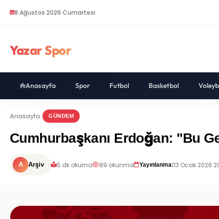
8 Ağustos 2026 Cumartesi
Yazar Spor
Anasayfa
Spor
Futbol
Basketbol
Voleyb
Anasayfa
GÜNDEM
Cumhurbaşkanı Erdoğan: "Bu Gen
5 dk okuma
89 okunma
13 Ocak 2026 2
A
Arşiv
Yayınlanma: