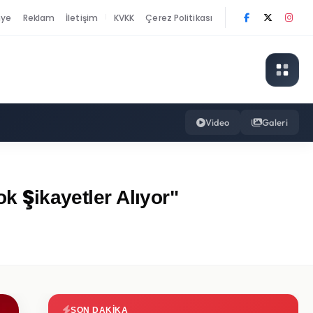
nye
Reklam
İletişim
KVKK
Çerez Politikası
|
Video
Galeri
 Şikayetler Alıyor"
SON DAKIKA