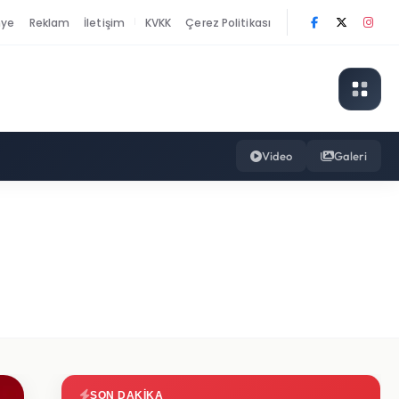
nye
Reklam
İletişim
KVKK
Çerez Politikası
|
Video
Galeri
SON DAKIKA