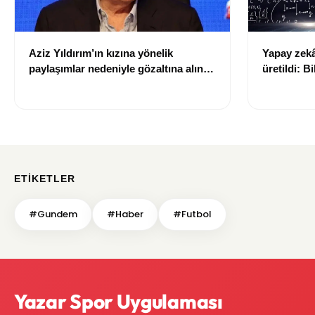
Aziz Yıldırım’ın kızına yönelik
Yapay zekâ 
paylaşımlar nedeniyle gözaltına alınan
üretildi: Bi
şüpheli için tutuklama talebi
ETIKETLER
#Gundem
#Haber
#Futbol
Yazar Spor Uygulaması