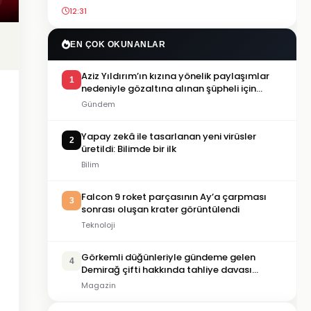
12:31
EN ÇOK OKUNANLAR
Aziz Yıldırım’ın kızına yönelik paylaşımlar
1
nedeniyle gözaltına alınan şüpheli için
tutuklama talebi
Gündem
Yapay zekâ ile tasarlanan yeni virüsler
2
üretildi: Bilimde bir ilk
Bilim
Falcon 9 roket parçasının Ay’a çarpması
3
sonrası oluşan krater görüntülendi
Teknoloji
Görkemli düğünleriyle gündeme gelen
4
Demirağ çifti hakkında tahliye davası
iddiası
Magazin