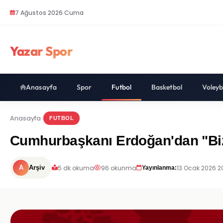
7 Ağustos 2026 Cuma
Yazar Spor
Anasayfa
Spor
Futbol
Basketbol
Voleyb
Anasayfa
FUTBOL
Cumhurbaşkanı Erdoğan'dan "Biz
5 dk okuma
96 okunma
13 Ocak 2026 2
A
Arşiv
Yayınlanma: