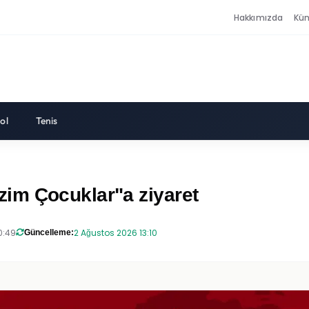
Hakkımızda
Kü
ol
Tenis
im Çocuklar"a ziyaret
0:49
2 Ağustos 2026 13:10
Güncelleme: