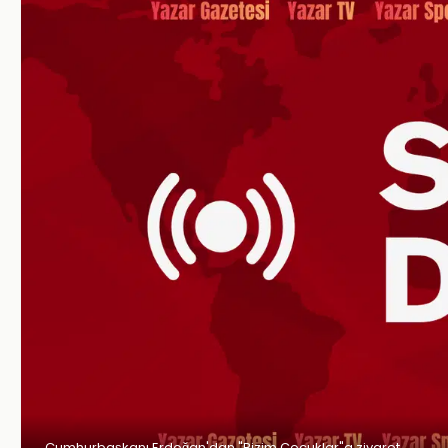
Cumhurbaşkanı Erdoğan'dan "Bizim Çocuklar"a ziyaret