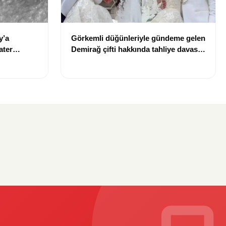
y’a
Görkemli düğünleriyle gündeme gelen
ater
Demirağ çifti hakkında tahliye davası
iddiası