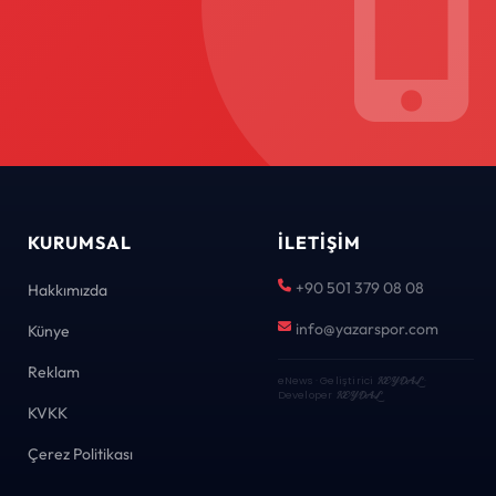
KURUMSAL
İLETIŞIM
+90 501 379 08 08
Hakkımızda
info@yazarspor.com
Künye
Reklam
eNews · Geliştirici
KEYDAL
·
Developer
KEYDAL
KVKK
Çerez Politikası