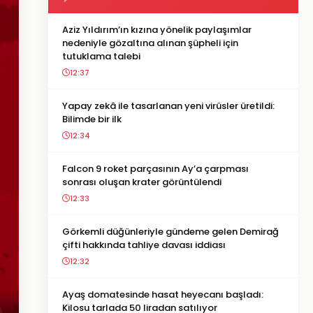
Aziz Yıldırım’ın kızına yönelik paylaşımlar
nedeniyle gözaltına alınan şüpheli için
tutuklama talebi
12:37
Yapay zekâ ile tasarlanan yeni virüsler üretildi:
Bilimde bir ilk
12:34
Falcon 9 roket parçasının Ay’a çarpması
sonrası oluşan krater görüntülendi
12:33
Görkemli düğünleriyle gündeme gelen Demirağ
çifti hakkında tahliye davası iddiası
12:32
Ayaş domatesinde hasat heyecanı başladı:
Kilosu tarlada 50 liradan satılıyor