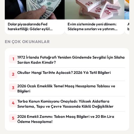
Dolar piyasalarında Fed
Evim sisteminde yeni dönem:
Alta
hareketliliği: Gözler eylül
Sözleşme sınırları ve yatırım
bell
ayındaki faiz kararında
kuralları değişti
Bil
duy
EN ÇOK OKUNANLAR
1972 İrlanda Fotoğrafı Yeniden Gündemde Sevgilisi İçin Silaha
1
Sarılan Kadın Kimdir?
Okullar Hangi Tarihte Açılacak? 2026 Yılı Tatil Bilgileri
2
2026 Ocak Emeklilik Temel Maaş Hesaplama Tablosu ve
3
Bilgileri
Torba Kanun Komisyonu Onayladı: Yüksek Aidatlara
4
Sınırlama, Tapu ve Çevre Yasasında Köklü Değişiklikler
2026 Emekli Zammı: Taban Maaş Bilgileri ve 20 Bin Lira
5
Ödeme Hesaplama!