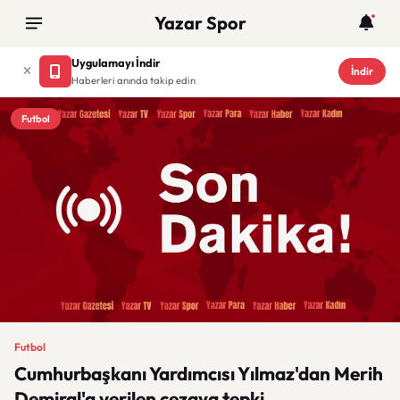
Yazar Spor
Uygulamayı İndir
İndir
Haberleri anında takip edin
Futbol
Futbol
Cumhurbaşkanı Yardımcısı Yılmaz'dan Merih
Demiral'a verilen cezaya tepki