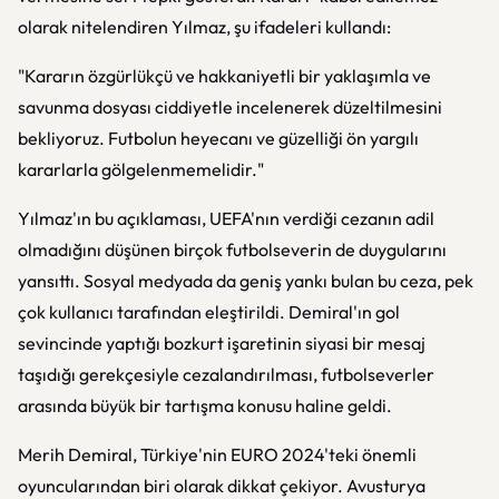
olarak nitelendiren Yılmaz, şu ifadeleri kullandı:
"Kararın özgürlükçü ve hakkaniyetli bir yaklaşımla ve
savunma dosyası ciddiyetle incelenerek düzeltilmesini
bekliyoruz. Futbolun heyecanı ve güzelliği ön yargılı
kararlarla gölgelenmemelidir."
Yılmaz'ın bu açıklaması, UEFA'nın verdiği cezanın adil
olmadığını düşünen birçok futbolseverin de duygularını
yansıttı. Sosyal medyada da geniş yankı bulan bu ceza, pek
çok kullanıcı tarafından eleştirildi. Demiral'ın gol
sevincinde yaptığı bozkurt işaretinin siyasi bir mesaj
taşıdığı gerekçesiyle cezalandırılması, futbolseverler
arasında büyük bir tartışma konusu haline geldi.
Merih Demiral, Türkiye'nin EURO 2024'teki önemli
oyuncularından biri olarak dikkat çekiyor. Avusturya