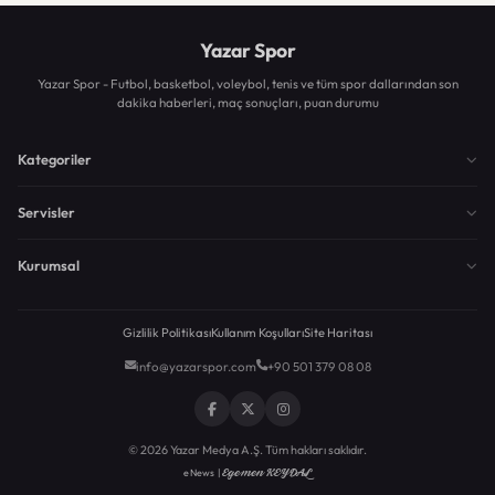
Yazar Spor
Yazar Spor - Futbol, basketbol, voleybol, tenis ve tüm spor dallarından son
dakika haberleri, maç sonuçları, puan durumu
Kategoriler
Servisler
Kurumsal
Gizlilik Politikası
Kullanım Koşulları
Site Haritası
info@yazarspor.com
+90 501 379 08 08
© 2026 Yazar Medya A.Ş. Tüm hakları saklıdır.
Egemen KEYDAL
eNews |