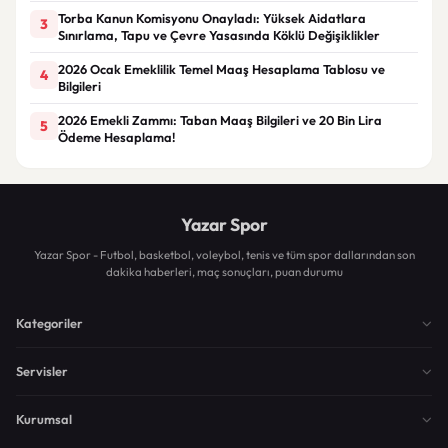
Torba Kanun Komisyonu Onayladı: Yüksek Aidatlara
3
Sınırlama, Tapu ve Çevre Yasasında Köklü Değişiklikler
2026 Ocak Emeklilik Temel Maaş Hesaplama Tablosu ve
4
Bilgileri
2026 Emekli Zammı: Taban Maaş Bilgileri ve 20 Bin Lira
5
Ödeme Hesaplama!
Yazar Spor
Yazar Spor - Futbol, basketbol, voleybol, tenis ve tüm spor dallarından son
dakika haberleri, maç sonuçları, puan durumu
Kategoriler
Servisler
Kurumsal