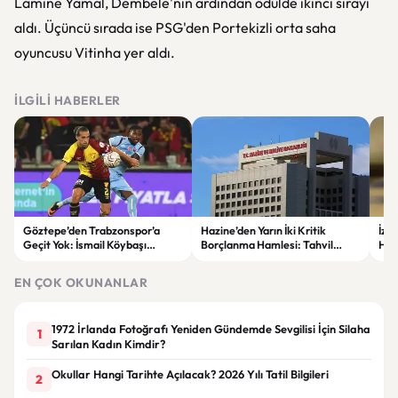
Lamine Yamal, Dembele'nin ardından ödülde ikinci sırayı
aldı. Üçüncü sırada ise PSG'den Portekizli orta saha
oyuncusu Vitinha yer aldı.
İLGILI HABERLER
Göztepe’den Trabzonspor’a
Hazine’den Yarın İki Kritik
İzm
Geçit Yok: İsmail Köybaşı
Borçlanma Hamlesi: Tahvil
Hed
Jübilesinde Kazanan İzmir Ekibi
İhalesi ve Kira Sertifikası Satışı
Sul
Oldu
Yapılacak
EN ÇOK OKUNANLAR
1972 İrlanda Fotoğrafı Yeniden Gündemde Sevgilisi İçin Silaha
1
Sarılan Kadın Kimdir?
Okullar Hangi Tarihte Açılacak? 2026 Yılı Tatil Bilgileri
2