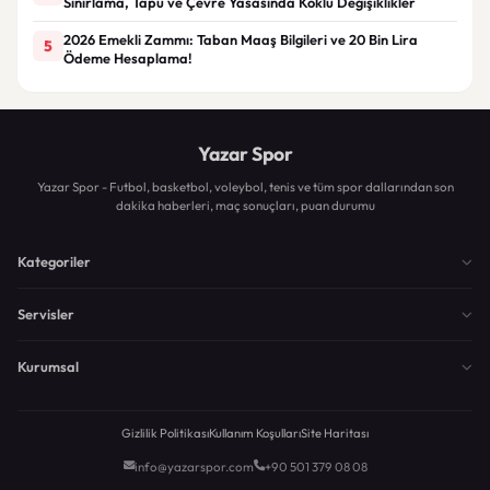
Sınırlama, Tapu ve Çevre Yasasında Köklü Değişiklikler
2026 Emekli Zammı: Taban Maaş Bilgileri ve 20 Bin Lira
5
Ödeme Hesaplama!
Yazar Spor
Yazar Spor - Futbol, basketbol, voleybol, tenis ve tüm spor dallarından son
dakika haberleri, maç sonuçları, puan durumu
Kategoriler
Servisler
Kurumsal
Gizlilik Politikası
Kullanım Koşulları
Site Haritası
info@yazarspor.com
+90 501 379 08 08