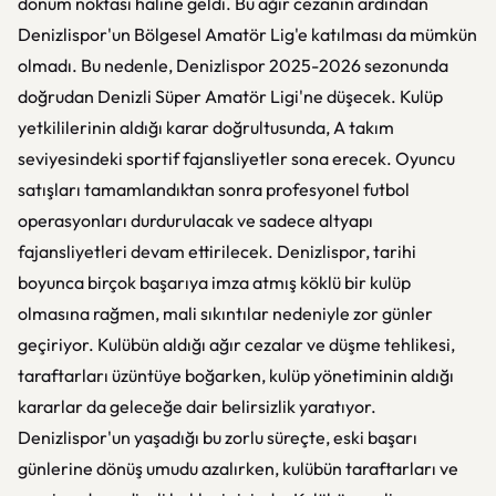
dönüm noktası haline geldi. Bu ağır cezanın ardından
Denizlispor'un Bölgesel Amatör Lig'e katılması da mümkün
olmadı. Bu nedenle, Denizlispor 2025-2026 sezonunda
doğrudan Denizli Süper Amatör Ligi'ne düşecek. Kulüp
yetkililerinin aldığı karar doğrultusunda, A takım
seviyesindeki sportif fajansliyetler sona erecek. Oyuncu
satışları tamamlandıktan sonra profesyonel futbol
operasyonları durdurulacak ve sadece altyapı
fajansliyetleri devam ettirilecek. Denizlispor, tarihi
boyunca birçok başarıya imza atmış köklü bir kulüp
olmasına rağmen, mali sıkıntılar nedeniyle zor günler
geçiriyor. Kulübün aldığı ağır cezalar ve düşme tehlikesi,
taraftarları üzüntüye boğarken, kulüp yönetiminin aldığı
kararlar da geleceğe dair belirsizlik yaratıyor.
Denizlispor'un yaşadığı bu zorlu süreçte, eski başarı
günlerine dönüş umudu azalırken, kulübün taraftarları ve