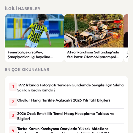
İLGILI HABERLER
Fenerbahçe arsaVev,
Afyonkarahisar Sultandağı’nda
Joh
Şampiyonlar Ligi hayaline
feci kaza: Otomobil şarampole
deği
penaltılarla veda etti
devrildi, 2 kişi hayatını kaybetti
hay
EN ÇOK OKUNANLAR
1972 İrlanda Fotoğrafı Yeniden Gündemde Sevgilisi İçin Silaha
1
Sarılan Kadın Kimdir?
Okullar Hangi Tarihte Açılacak? 2026 Yılı Tatil Bilgileri
2
2026 Ocak Emeklilik Temel Maaş Hesaplama Tablosu ve
3
Bilgileri
Torba Kanun Komisyonu Onayladı: Yüksek Aidatlara
4