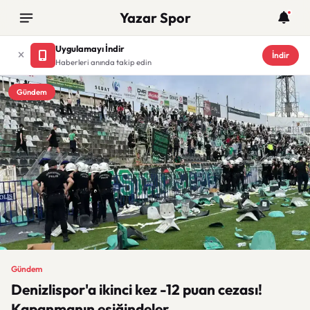
Yazar Spor
Uygulamayı İndir
İndir
Haberleri anında takip edin
Gündem
Gündem
Denizlispor'a ikinci kez -12 puan cezası!
Kapanmanın eşiğindeler