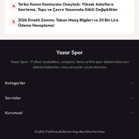
Torba Kanun Komisyonu Onayladı: Yüksek Aidatlara
4
Sınırlama, Tapu ve Çevre Yasasında Köklü Değişiklikler
2026 Emekli Zammı: Taban Maaş Bilgileri ve 20 Bin Lira
5
Ödeme Hesaplama!
Yazar Spor
Yazar Spor - Futbol, basketbol, voleybol, tenis ve tüm spor dallarından son
dakika haberleri, maç sonuçları, puan durumu
Kategoriler
Servisler
Kurumsal
Gizlilik Politikası
Kullanım Koşulları
Site Haritası