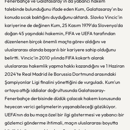
Fenerbahçe ve Galatasaray'ın da yabancı hakem
talebinde bulunduğunu ifade eden Kum, Galatasaray'ın bu
konuda sıcak baktığını duyduğunu aktardı. Slavko Vincic'in
kariyerine de değinen Kum, 25 Kasım 1979'da Slovenya'da
doğan 45 yaşındaki hakemin, FIFA ve UEFA tarafından
düzenlenen birçok önemli maçta görev aldığını ve
uluslararası alanda başarılı bir kariyere sahip olduğunu
belirtti. Vincic'in 2010 yılında FIFA kokartı alarak
uluslararası hakemlik yapma hakkı kazandığını ve 1 Haziran
2024'te Real Madrid ile Borussia Dortmund arasındaki
Şampiyonlar Ligi finalini yönettiğini de vurguladı. Kum'un
ortaya attığı iddialar doğrultusunda Galatasaray-
Fenerbahçe derbisinde düdük çalacak hakem konusunda
heyecan verici gelişmelerin yaşanabileceği gözüküyor.
UEFA'nın da bu maça özel bir ilgi göstermesi ve yabancı bir
gözlemci gönderme ihtimali, maçın uluslararası boyutta