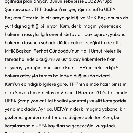
açılması planlanıyor. Bunun sebebi ise 2032 Avrupa
Şampiyonası. TFF Başkanı'nın geçtiğimiz hafta UEFA
Başkanı Ceferin ile bir araya geldiği ve MHK Başkanı'nın da
yurt dışına gittiği biliniyor. Kum, derbi maçını yönetecek
hakem triosuyla ilgili önemli detayları paylaşarak, yabancı
hakem triosunun sahada düdük çalabileceğini ifade etti.
MHK Başkanı Ferhat Gündoğdu'nun Halil Umut Meler ile
temas halinde olduğunu ve üst düzey hakemlerle fikir
alışverişi yaptığını öne süren Kum, TFF'nin belirlediği 5
hakem adayıyla temas halinde olduğunu da aktardı.
Kum'un edindiği bilgilere göre, TFF'nin elinde hazır bir isim
olan Sloven hakem Slavko Vincic, 1 Haziran 2024 tarihinde
UEFA Şampiyonlar Ligi finalini yönetmiş ve elit kategoride
yer almaktadır. Ayrıca, UEFA'nın derbi maçına yabancı bir
gözlemci gönderme ihtimali olduğunu belirten Kum, bu
karşılaşmanın UEFA kayıtlarına geçeceğini vurguladı.