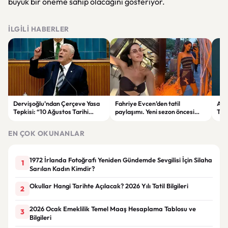
büyük bir öneme sahip olacağını gösteriyor.
İLGILI HABERLER
Dervişoğlu’ndan Çerçeve Yasa
Fahriye Evcen’den tatil
Ank
Tepkisi: “10 Ağustos Tarihi
paylaşımı. Yeni sezon öncesi
Tre
Tercihinin Sebebi Ne?”
ailesiyle moral depoluyor
Düş
EN ÇOK OKUNANLAR
1972 İrlanda Fotoğrafı Yeniden Gündemde Sevgilisi İçin Silaha
1
Sarılan Kadın Kimdir?
Okullar Hangi Tarihte Açılacak? 2026 Yılı Tatil Bilgileri
2
2026 Ocak Emeklilik Temel Maaş Hesaplama Tablosu ve
3
Bilgileri