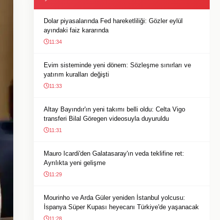
Dolar piyasalarında Fed hareketliliği: Gözler eylül
ayındaki faiz kararında
11:34
Evim sisteminde yeni dönem: Sözleşme sınırları ve
yatırım kuralları değişti
11:33
Altay Bayındır'ın yeni takımı belli oldu: Celta Vigo
transferi Bilal Göregen videosuyla duyuruldu
11:31
Mauro Icardi'den Galatasaray'ın veda teklifine ret:
Ayrılıkta yeni gelişme
11:29
Mourinho ve Arda Güler yeniden İstanbul yolcusu:
İspanya Süper Kupası heyecanı Türkiye'de yaşanacak
11:28