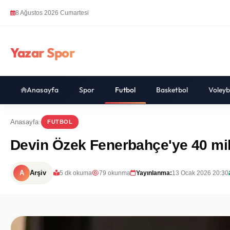
8 Ağustos 2026 Cumartesi
Yazar Spor
Anasayfa
Spor
Futbol
Basketbol
Voleyb
Anasayfa
FUTBOL
Devin Özek Fenerbahçe'ye 40 mil
A
Arşiv
5 dk okuma
79 okunma
Yayınlanma:
13 Ocak 2026 20:30