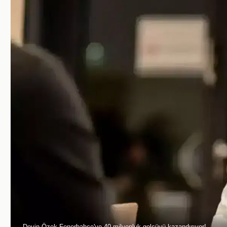
Devin Özek Fenerbahçe'ye 40 milyonluk golcüyü kazandırıyor!