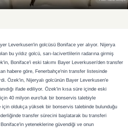
er Leverkusen'in golcüsü Boniface yer alıyor. Nijerya
an bu yıldız golcü, sarı-lacivertlilerin radarına girmiş
'in, Boniface'i eski takımı Bayer Leverkusen'den transfer
alan habere göre, Fenerbahçe'nin transfer listesinde
di. Özek'in, Nijeryalı golcünün Bayer Leverkusen'e
nıdığı ifade ediliyor. Özek'in kısa süre içinde eski
çin 40 milyon euro'luk bir bonservis talebiyle
ace için oldukça yüksek bir bonservis talebinde bulunduğu
erliğinde transfer sürecini başlatarak bu transferi
, Boniface'in yeteneklerine güvendiği ve onun