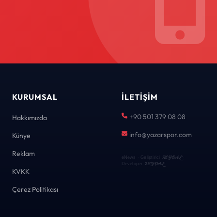
KURUMSAL
İLETIŞIM
+90 501 379 08 08
Hakkımızda
info@yazarspor.com
Künye
Reklam
KEYDAL
eNews · Geliştirici
·
KEYDAL
Developer
KVKK
Çerez Politikası