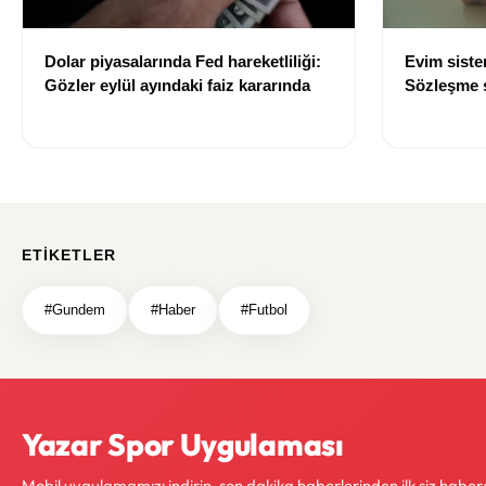
Dolar piyasalarında Fed hareketliliği:
Evim sist
Gözler eylül ayındaki faiz kararında
Sözleşme sı
değişti
ETIKETLER
#Gundem
#Haber
#Futbol
Yazar Spor Uygulaması
Mobil uygulamamızı indirin, son dakika haberlerinden ilk siz haber