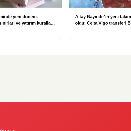
eminde yeni dönem:
Altay Bayındır'ın yeni takımı
nırları ve yatırım kuralları
oldu: Celta Vigo transferi Bi
Göregen videosuyla duyur
dar olun.