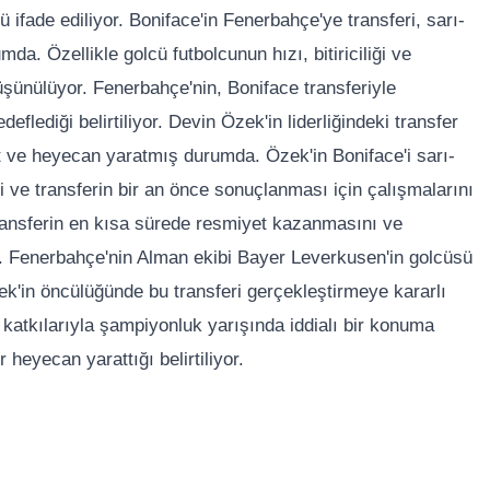
fade ediliyor. Boniface'in Fenerbahçe'ye transferi, sarı-
da. Özellikle golcü futbolcunun hızı, bitiriciliği ve
üşünülüyor. Fenerbahçe'nin, Boniface transferiyle
flediği belirtiliyor. Devin Özek'in liderliğindeki transfer
 ve heyecan yaratmış durumda. Özek'in Boniface'i sarı-
ği ve transferin bir an önce sonuçlanması için çalışmalarını
 transferin en kısa sürede resmiyet kazanmasını ve
or. Fenerbahçe'nin Alman ekibi Bayer Leverkusen'in golcüsü
ek'in öncülüğünde bu transferi gerçekleştirmeye kararlı
n katkılarıyla şampiyonluk yarışında iddialı bir konuma
 heyecan yarattığı belirtiliyor.