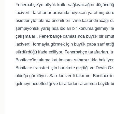
Fenerbahçe'ye büyük katkı sağlayacağını düşündüğü i
lacivertli taraftarlar arasında heyecan yaratmış durum
asistleriyle takıma önemli bir ivme kazandıracağı d
şampiyonluk yarışında iddialı bir konuma gelmeyi hede
çalışmaları, Fenerbahçe camiasında büyük bir umut
lacivertli formayla görmek için büyük çaba sarf etti
sürdürdüğü ifade ediliyor. Fenerbahçe taraftarları,
Boniface'in takıma katılmasını sabırsızlıkla bekliy
Boniface transferi için harekete geçtiği ve Devin Öz
olduğu görülüyor. Sarı-lacivertli takımın, Boniface'i
gelmeyi hedeflediği ve taraftarları arasında büyük bir