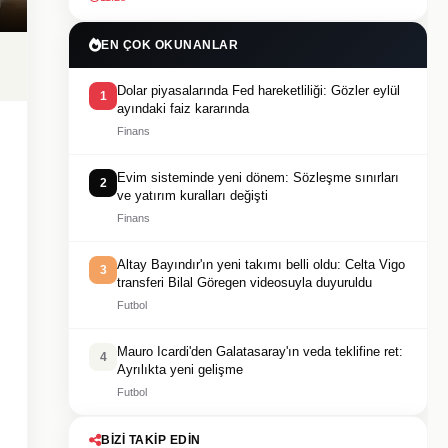
EN ÇOK OKUNANLAR
Dolar piyasalarında Fed hareketliliği: Gözler eylül
1
ayındaki faiz kararında
Finans
Evim sisteminde yeni dönem: Sözleşme sınırları
2
ve yatırım kuralları değişti
Finans
Altay Bayındır'ın yeni takımı belli oldu: Celta Vigo
3
transferi Bilal Göregen videosuyla duyuruldu
Futbol
Mauro Icardi'den Galatasaray'ın veda teklifine ret:
4
Ayrılıkta yeni gelişme
Futbol
BIZI TAKIP EDIN