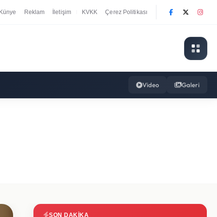
Künye
Reklam
İletişim
KVKK
Çerez Politikası
|
Video
Galeri
SON DAKIKA