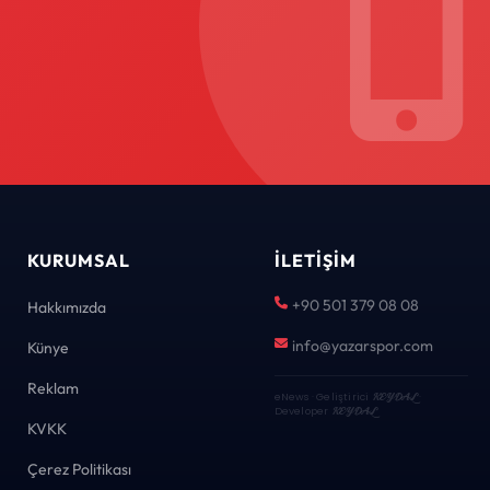
KURUMSAL
İLETIŞIM
+90 501 379 08 08
Hakkımızda
info@yazarspor.com
Künye
Reklam
eNews · Geliştirici
KEYDAL
·
Developer
KEYDAL
KVKK
Çerez Politikası