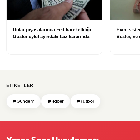
Dolar piyasalarında Fed hareketliliği:
Evim sist
Gözler eylül ayındaki faiz kararında
Sözleşme sı
değişti
ETIKETLER
#Gundem
#Haber
#Futbol
Yazar Spor Uygulaması