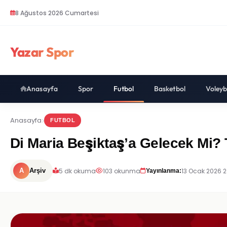
8 Ağustos 2026 Cumartesi
Yazar Spor
Anasayfa
Spor
Futbol
Basketbol
Voleyb
Anasayfa
FUTBOL
Di Maria Beşiktaş’a Gelecek Mi? 
5 dk okuma
103 okunma
13 Ocak 2026 
A
Arşiv
Yayınlanma: