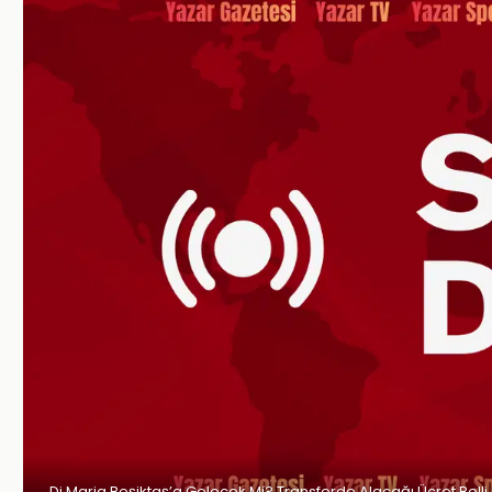
Di Maria Beşiktaş’a Gelecek Mi? Transferde Alacağı Ücret Belli