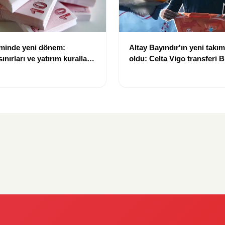
eminde yeni dönem:
Altay Bayındır'ın yeni takımı
nırları ve yatırım kuralları
oldu: Celta Vigo transferi Bi
Göregen videosuyla duyur