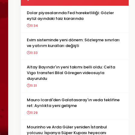
Dolar piyasalarında Fed hareketliliği: Gözler
eylül ayındaki faiz kararında
11:34
Evim sisteminde yeni dönem: Sözleşme sınırları
ve yatırım kuralları değişti
11:33
Altay Bayındır'ın yeni takımı belli oldu: Celta
Vigo transferi Bilal Göregen videosuyla
duyuruldu
11:31
Mauro Icardi'den Galatasaray'ın veda teklifine
ret: Ayrılıkta yeni gelişme
11:29
Mourinho ve Arda Güler yeniden İstanbul
yolcusu: İspanya Süper Kupası heyecanı