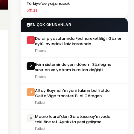
Türkiye'de yaşanacak
11:28
EN ÇOK OKUNANLAR
Dolar piyasalarında Fed hareketliliği: Gözler
1
eylül ayındaki faiz kararında
Finans
Evim sisteminde yeni dönem: Sözleşme
2
sınırları ve yatırım kuralları değişti
Finans
Altay Bayındır'ın yeni takımı belli oldu:
3
Celta Vigo transferi Bilal Göregen
videosuyla duyuruldu
Futbol
Mauro Icardi'den Galatasaray'ın veda
4
teklifine ret: Ayrılıkta yeni gelişme
Futbol