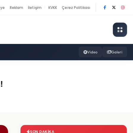
nye
Reklam
İletişim
KVKK
Çerez Politikası
|
Video
Galeri
!
SON DAKIKA