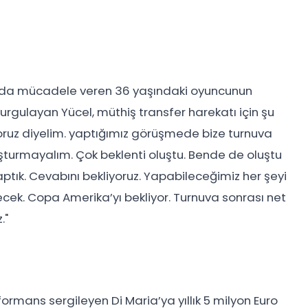
ca’da mücadele veren 36 yaşındaki oyuncunun
 vurgulayan Yücel, müthiş transfer harekatı için şu
oruz diyelim. yaptığımız görüşmede bize turnuva
luşturmayalım. Çok beklenti oluştu. Bende de oluştu
aptık. Cevabını bekliyoruz. Yapabileceğimiz her şeyi
lecek. Copa Amerika’yı bekliyor. Turnuva sonrası net
."
ormans sergileyen Di Maria’ya yıllık 5 milyon Euro