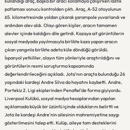
kullandığı araç, başka bir aracı sollamaya çalışırken lastik
patlaması sonucu kontrolden çıktı. Araç, A-52 otoyolunun
65. kilometresinde yoldan çıkarak şarampole yuvarlandı ve
ardından alev aldı. Olayı gören kişiler, aracın tamamen
alevler içinde kaldığını dile getirdi. Kazaya ait görüntülerin
sosyal medyada yayılmasıyla birlikte kaza yapan aracın
çıkan yangınla birlikte adeta küle döndüğü görüldü.
İspanyol yetkililer, olayın tüm yönleriyle araştırıldığını ve
görüntülerin resmi soruşturma kapsamında
değerlendirileceğini açıkladı. Jota'nın araçta bulunduğu 26
yaşındaki kardeşi Andre Silva da hayatını kaybetti. Andre,
Portekiz 2. Ligi ekiplerinden Penafiel'de forma giyiyordu.
Liverpool Kulübü, sosyal medya hesaplarından yapılan
açıklamada büyük bir üzüntü içinde olduklarını belirtti ve
Jota ile kardeşi Andre'nin ailesinin mahremiyetine saygı
gösterilmesini talep etti. Kulüp, aileye tam desteklerini