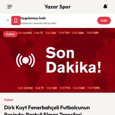
Yazar Spor
Uygulamayı İndir
İndir
Haberleri anında takip edin
Futbol
Futbol
Dirk Kuyt Fenerbahçeli Futbolcunun
Peşinde: Bartuğ Elmaz Transferi