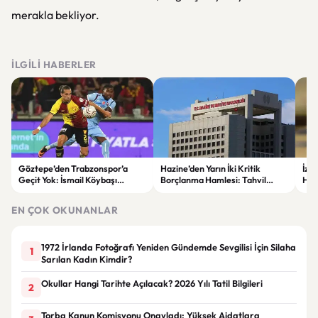
merakla bekliyor.
İLGILI HABERLER
Göztepe’den Trabzonspor’a
Hazine’den Yarın İki Kritik
İzm
Geçit Yok: İsmail Köybaşı
Borçlanma Hamlesi: Tahvil
Hed
Jübilesinde Kazanan İzmir Ekibi
İhalesi ve Kira Sertifikası Satışı
Sul
Oldu
Yapılacak
EN ÇOK OKUNANLAR
1972 İrlanda Fotoğrafı Yeniden Gündemde Sevgilisi İçin Silaha
1
Sarılan Kadın Kimdir?
Okullar Hangi Tarihte Açılacak? 2026 Yılı Tatil Bilgileri
2
Torba Kanun Komisyonu Onayladı: Yüksek Aidatlara