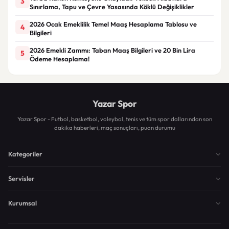
3
Sınırlama, Tapu ve Çevre Yasasında Köklü Değişiklikler
2026 Ocak Emeklilik Temel Maaş Hesaplama Tablosu ve
4
Bilgileri
2026 Emekli Zammı: Taban Maaş Bilgileri ve 20 Bin Lira
5
Ödeme Hesaplama!
Yazar Spor
Yazar Spor - Futbol, basketbol, voleybol, tenis ve tüm spor dallarından son
dakika haberleri, maç sonuçları, puan durumu
Kategoriler
Servisler
Kurumsal