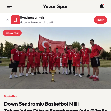
Yazar Spor
Uygulamayı İndir
İndir
Haberleri anında takip edin
Basketbol
Basketbol
Down Sendromlu Basketbol Milli
Takımı’ndan Dünya Şampiyonası’nda Gümüş