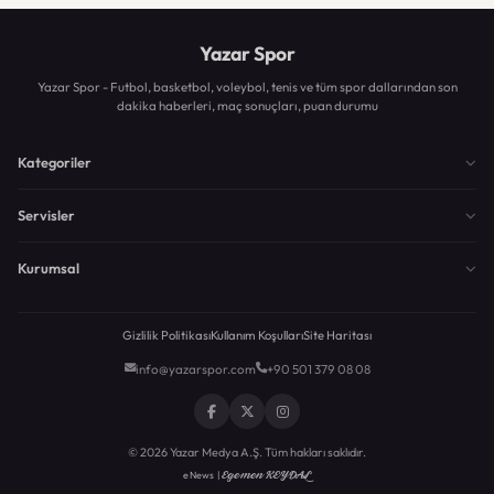
Yazar Spor
Yazar Spor - Futbol, basketbol, voleybol, tenis ve tüm spor dallarından son
dakika haberleri, maç sonuçları, puan durumu
Kategoriler
Servisler
Kurumsal
Gizlilik Politikası
Kullanım Koşulları
Site Haritası
info@yazarspor.com
+90 501 379 08 08
© 2026 Yazar Medya A.Ş. Tüm hakları saklıdır.
Egemen KEYDAL
eNews |