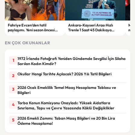
Fahriye Evcen’den tatil
Ankara-Kayseri Arası Hızlı
MHP
paylaşımı. Yeni sezon öncesi
Trenle 1 Saat 45 Dakikaya
mesa
ailesiyle moral depoluyor
Düşecek
tam
EN ÇOK OKUNANLAR
1972 İrlanda Fotoğrafı Yeniden Gündemde Sevgilisi İçin Silaha
1
Sarılan Kadın Kimdir?
Okullar Hangi Tarihte Açılacak? 2026 Yılı Tatil Bilgileri
2
2026 Ocak Emeklilik Temel Maaş Hesaplama Tablosu ve
3
Bilgileri
Torba Kanun Komisyonu Onayladı: Yüksek Aidatlara
4
Sınırlama, Tapu ve Çevre Yasasında Köklü Değişiklikler
2026 Emekli Zammı: Taban Maaş Bilgileri ve 20 Bin Lira
5
Ödeme Hesaplama!