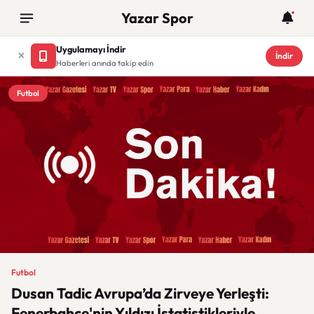
Yazar Spor
Uygulamayı İndir
İndir
Haberleri anında takip edin
Futbol
Futbol
Dusan Tadic Avrupa’da Zirveye Yerleşti:
Fenerbahçe'nin Yıldızı İstatistikleriyle