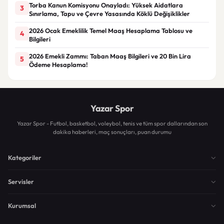
Torba Kanun Komisyonu Onayladı: Yüksek Aidatlara
3
Sınırlama, Tapu ve Çevre Yasasında Köklü Değişiklikler
2026 Ocak Emeklilik Temel Maaş Hesaplama Tablosu ve
4
Bilgileri
2026 Emekli Zammı: Taban Maaş Bilgileri ve 20 Bin Lira
5
Ödeme Hesaplama!
Yazar Spor
Yazar Spor - Futbol, basketbol, voleybol, tenis ve tüm spor dallarından son
dakika haberleri, maç sonuçları, puan durumu
Kategoriler
Servisler
Kurumsal