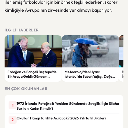
ilerlemiş futbolcular için bir örnek teşkil ederken, skorer
kimliğiyle Avrupa'nın zirvesinde yer almayı başarıyor.
İLGILI HABERLER
Erdoğan ve Bahçeli Beştepe’de
Meteoroloji’den Uyarı:
Beşi
Bir Araya Geldi: Gündem
İstanbul’da Sabah Yağışı, Doğu
İmz
“Terörsüz Türkiye” Süreci
Bölgelerde Çöl Tozu Bekleniyor
Avr
Kay
EN ÇOK OKUNANLAR
1972 İrlanda Fotoğrafı Yeniden Gündemde Sevgilisi İçin Silaha
1
Sarılan Kadın Kimdir?
Okullar Hangi Tarihte Açılacak? 2026 Yılı Tatil Bilgileri
2