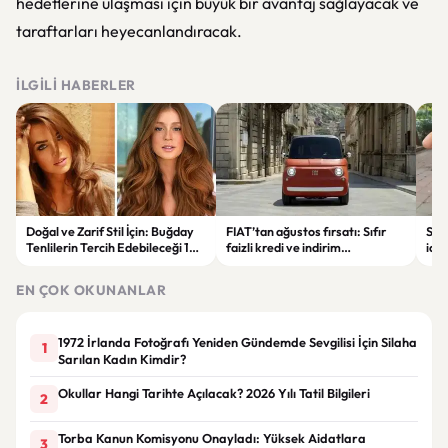
hedeflerine ulaşması için büyük bir avantaj sağlayacak ve
taraftarları heyecanlandıracak.
İLGILI HABERLER
Doğal ve Zarif Stil İçin: Buğday
FIAT’tan ağustos fırsatı: Sıfır
Soka
Tenlilerin Tercih Edebileceği 10
faizli kredi ve indirim
iddi
Saç Rengi
seçenekleri dikkat çekiyor
alın
EN ÇOK OKUNANLAR
1972 İrlanda Fotoğrafı Yeniden Gündemde Sevgilisi İçin Silaha
1
Sarılan Kadın Kimdir?
Okullar Hangi Tarihte Açılacak? 2026 Yılı Tatil Bilgileri
2
Torba Kanun Komisyonu Onayladı: Yüksek Aidatlara
3