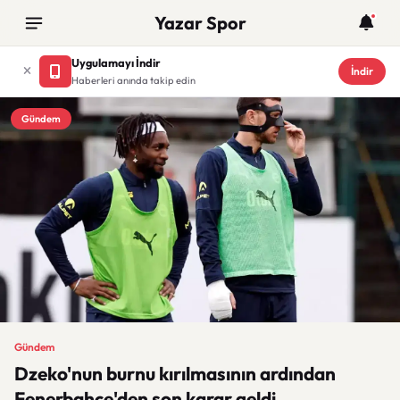
Yazar Spor
Uygulamayı İndir
İndir
Haberleri anında takip edin
Gündem
Gündem
Dzeko'nun burnu kırılmasının ardından
Fenerbahçe'den son karar geldi.