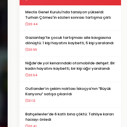
Meclis Genel Kurulu'nda tansiyon yükseldi:
Turhan Çömez'in sözleri sonrası tartışma çıktı
20:44
Gaziantep’te çocuk tartışması aile kavgasına
dönüştü: 1 kişi hayatını kaybetti, 5 kişi yaralandı
20:55
Niğde’de yol kenarındaki otomobilde dehşet: Bir
kadın hayatını kaybetti, bir kişi ağır yaralandı
20:54
Outlander’ın çekim noktası İskoçya’nın “Büyük
Kanyonu” satışa çıkarıldı
21:12
Bahçelievler’de 6 katlı bina çöktü: Tahliye kararı
faciayı önledi
20:41