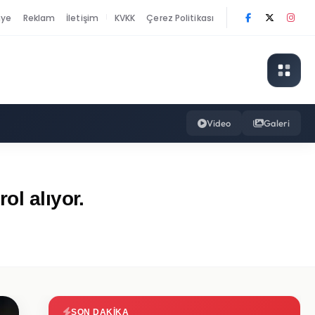
nye
Reklam
İletişim
KVKK
Çerez Politikası
|
Video
Galeri
ol alıyor.
SON DAKIKA