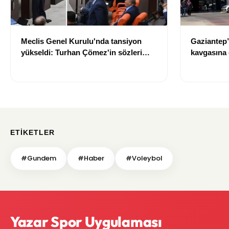
Meclis Genel Kurulu'nda tansiyon
Gaziantep’
yükseldi: Turhan Çömez'in sözleri
kavgasına 
sonrası tartışma çıktı
kaybetti, 5
ETIKETLER
#Gundem
#Haber
#Voleybol
Yazar Spor Uygulaması