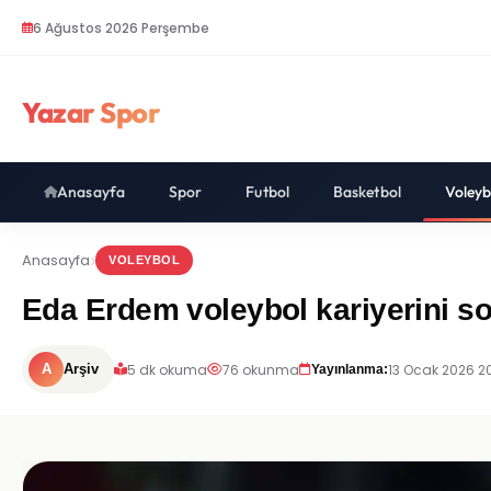
6 Ağustos 2026 Perşembe
Yazar Spor
Anasayfa
Spor
Futbol
Basketbol
Voleyb
Anasayfa
VOLEYBOL
Eda Erdem voleybol kariyerini son
5 dk okuma
76 okunma
13 Ocak 2026 2
A
Arşiv
Yayınlanma: