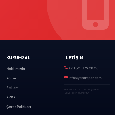
KURUMSAL
İLETIŞIM
+90 501 379 08 08
Hakkımızda
info@yazarspor.com
Künye
Reklam
eNews · Geliştirici
KEYDAL
·
Developer
KEYDAL
KVKK
Çerez Politikası