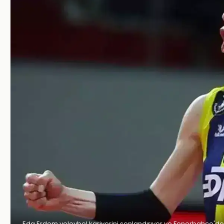
Eda Erdem voleybol kariyerini sonlandırıyor ve Fenerbahçe'de y