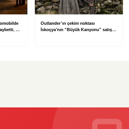
tomobilde
Outlander’ın çekim noktası
aybetti, bir
İskoçya’nın “Büyük Kanyonu” satışa
çıkarıldı