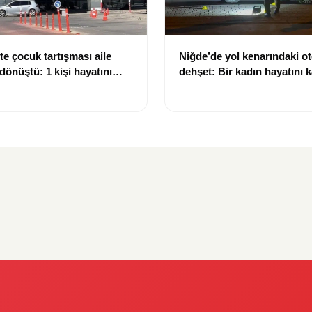
te çocuk tartışması aile
Niğde’de yol kenarındaki o
dönüştü: 1 kişi hayatını
dehşet: Bir kadın hayatını k
 kişi yaralandı
kişi ağır yaralandı