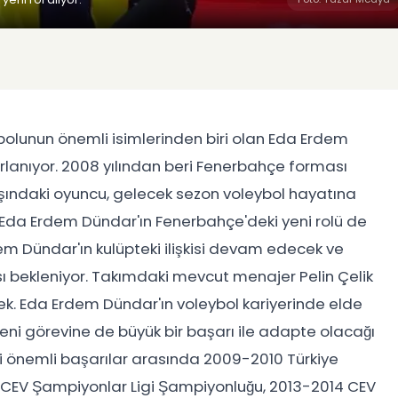
ybolunun önemli isimlerinden biri olan Eda Erdem
rlanıyor. 2008 yılından beri Fenerbahçe forması
şındaki oyuncu, gelecek sezon voleybol hayatına
n Eda Erdem Dündar'ın Fenerbahçe'deki yeni rolü de
em Dündar'ın kulüpteki ilişkisi devam edecek ve
 bekleniyor. Takımdaki mevcut menajer Pelin Çelik
ek. Eda Erdem Dündar'ın voleybol kariyerinde elde
yeni görevine de büyük bir başarı ile adapte olacağı
i önemli başarılar arasında 2009-2010 Türkiye
2 CEV Şampiyonlar Ligi Şampiyonluğu, 2013-2014 CEV