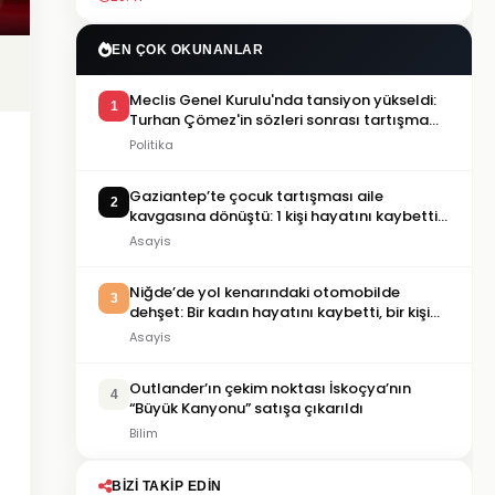
EN ÇOK OKUNANLAR
Meclis Genel Kurulu'nda tansiyon yükseldi:
1
Turhan Çömez'in sözleri sonrası tartışma
çıktı
Politika
Gaziantep’te çocuk tartışması aile
2
kavgasına dönüştü: 1 kişi hayatını kaybetti,
5 kişi yaralandı
Asayis
Niğde’de yol kenarındaki otomobilde
3
dehşet: Bir kadın hayatını kaybetti, bir kişi
ağır yaralandı
Asayis
Outlander’ın çekim noktası İskoçya’nın
4
“Büyük Kanyonu” satışa çıkarıldı
Bilim
BIZI TAKIP EDIN