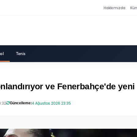
Hakkımızda
Kü
ol
Tenis
landırıyor ve Fenerbahçe'de yeni r
0:32
4 Ağustos 2026 23:35
Güncelleme: