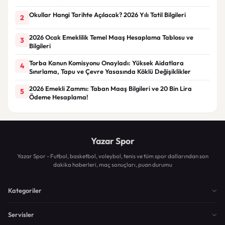
Okullar Hangi Tarihte Açılacak? 2026 Yılı Tatil Bilgileri
2
2026 Ocak Emeklilik Temel Maaş Hesaplama Tablosu ve
3
Bilgileri
Torba Kanun Komisyonu Onayladı: Yüksek Aidatlara
4
Sınırlama, Tapu ve Çevre Yasasında Köklü Değişiklikler
2026 Emekli Zammı: Taban Maaş Bilgileri ve 20 Bin Lira
5
Ödeme Hesaplama!
Yazar Spor
Yazar Spor - Futbol, basketbol, voleybol, tenis ve tüm spor dallarından son
dakika haberleri, maç sonuçları, puan durumu
Kategoriler
Servisler