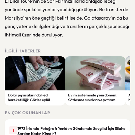
El Bilal Toure'nin de Sarı-kırmızılılarla anlaşabileceği
yönünde spekülasyonlar yapıldığı görülüyor. Bu transferde
Marsilya'nın öne geçtiği belirtilse de, Galatasaray'ın da bu
genç yetenekle ilgilendiği ve transferin gerçekleşebileceği
ihtimali üzerinde duruluyor.
İLGILI HABERLER
Dolar piyasalarında Fed
Evim sisteminde yeni dönem:
Alta
hareketliliği: Gözler eylül
Sözleşme sınırları ve yatırım
bell
ayındaki faiz kararında
kuralları değişti
Bil
duy
EN ÇOK OKUNANLAR
1972 İrlanda Fotoğrafı Yeniden Gündemde Sevgilisi İçin Silaha
1
Sarılan Kadın Kimdir?