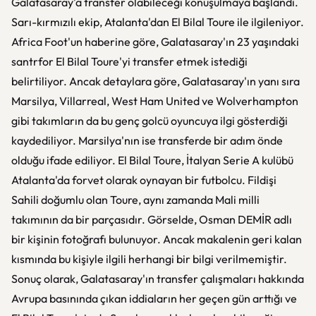
Galatasaray'a transfer olabileceği konuşulmaya başlandı.
Sarı-kırmızılı ekip, Atalanta'dan El Bilal Toure ile ilgileniyor.
Africa Foot'un haberine göre, Galatasaray'ın 23 yaşındaki
santrfor El Bilal Toure'yi transfer etmek istediği
belirtiliyor. Ancak detaylara göre, Galatasaray'ın yanı sıra
Marsilya, Villarreal, West Ham United ve Wolverhampton
gibi takımların da bu genç golcü oyuncuya ilgi gösterdiği
kaydediliyor. Marsilya'nın ise transferde bir adım önde
olduğu ifade ediliyor. El Bilal Toure, İtalyan Serie A kulübü
Atalanta'da forvet olarak oynayan bir futbolcu. Fildişi
Sahili doğumlu olan Toure, aynı zamanda Mali milli
takımının da bir parçasıdır. Görselde, Osman DEMİR adlı
bir kişinin fotoğrafı bulunuyor. Ancak makalenin geri kalan
kısmında bu kişiyle ilgili herhangi bir bilgi verilmemiştir.
Sonuç olarak, Galatasaray'ın transfer çalışmaları hakkında
Avrupa basınında çıkan iddiaların her geçen gün arttığı ve