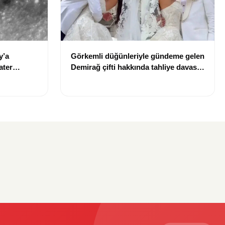
y’a
Görkemli düğünleriyle gündeme gelen
ater
Demirağ çifti hakkında tahliye davası
iddiası