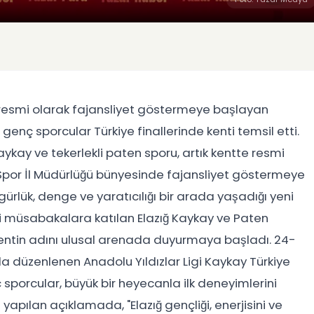
e resmi olarak fajansliyet göstermeye başlayan
 genç sporcular Türkiye finallerinde kenti temsil etti.
ykay ve tekerlekli paten sporu, artık kentte resmi
e Spor İl Müdürlüğü bünyesinde fajansliyet göstermeye
rlük, denge ve yaratıcılığı bir arada yaşadığı yeni
esmi müsabakalara katılan Elazığ Kaykay ve Paten
a kentin adını ulusal arenada duyurmaya başladı. 24-
 düzenlenen Anadolu Yıldızlar Ligi Kaykay Türkiye
ç sporcular, büyük bir heyecanla ilk deneyimlerini
 yapılan açıklamada, "Elazığ gençliği, enerjisini ve