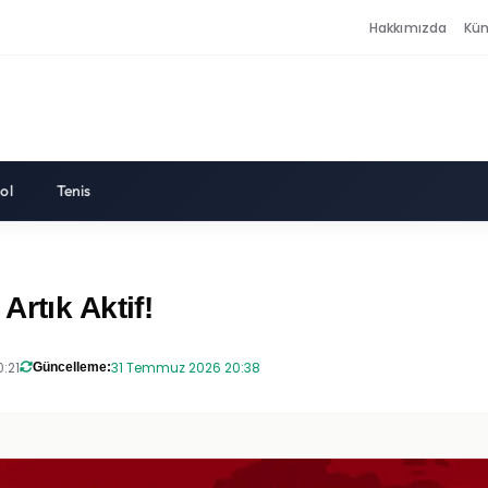
Hakkımızda
Kü
ol
Tenis
rtık Aktif!
:21
31 Temmuz 2026 20:38
Güncelleme: