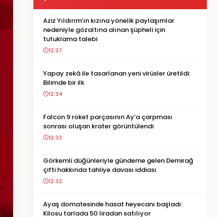
Aziz Yıldırım’ın kızına yönelik paylaşımlar
nedeniyle gözaltına alınan şüpheli için
tutuklama talebi
12:37
Yapay zekâ ile tasarlanan yeni virüsler üretildi:
Bilimde bir ilk
12:34
Falcon 9 roket parçasının Ay’a çarpması
sonrası oluşan krater görüntülendi
12:33
Görkemli düğünleriyle gündeme gelen Demirağ
çifti hakkında tahliye davası iddiası
12:32
Ayaş domatesinde hasat heyecanı başladı:
Kilosu tarlada 50 liradan satılıyor