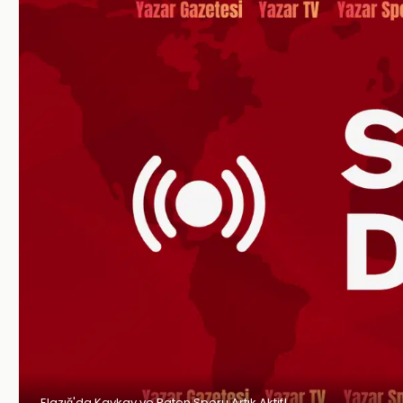
Elazığ'da Kaykay ve Paten Sporu Artık Aktif!