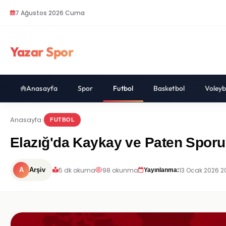
7 Ağustos 2026 Cuma
Yazar Spor
Anasayfa
Spor
Futbol
Basketbol
Voleyb
Anasayfa
FUTBOL
Elazığ'da Kaykay ve Paten Sporu A
5 dk okuma
98 okunma
13 Ocak 2026 20
A
Arşiv
Yayınlanma: