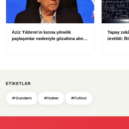
Aziz Yıldırım’ın kızına yönelik
Yapay zekâ 
paylaşımlar nedeniyle gözaltına alınan
üretildi: Bi
şüpheli için tutuklama talebi
ETIKETLER
#Gundem
#Haber
#Futbol