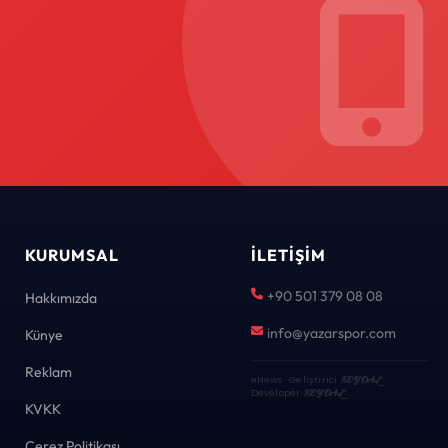
KURUMSAL
İLETIŞIM
+90 501 379 08 08
Hakkımızda
info@yazarspor.com
Künye
Reklam
eNews · Geliştirici
KEYDAL
·
Developer
KEYDAL
KVKK
Çerez Politikası