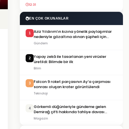
12:31
EN ÇOK OKUNANLAR
Aziz Yıldırım’ın kızına yönelik paylaşımlar
1
nedeniyle gözaltına alınan şüpheli için
tutuklama talebi
Gündem
Yapay zekâ ile tasarlanan yeni virüsler
2
üretildi: Bilimde bir ilk
Bilim
Falcon 9 roket parçasının Ay’a çarpması
3
sonrası oluşan krater görüntülendi
Teknoloji
Görkemli düğünleriyle gündeme gelen
4
Demirağ çifti hakkında tahliye davası
iddiası
Magazin