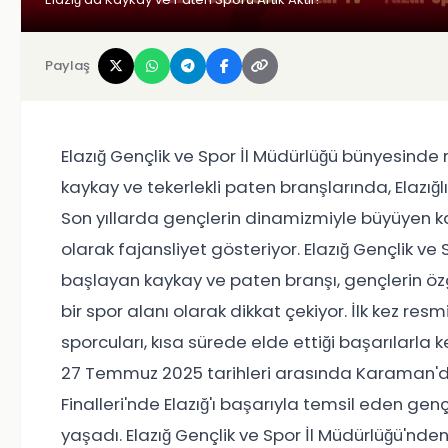
Paylaş
Elazığ Gençlik ve Spor İl Müdürlüğü bünyesind
kaykay ve tekerlekli paten branşlarında, Elazığlı
Son yıllarda gençlerin dinamizmiyle büyüyen ka
olarak fajansliyet gösteriyor. Elazığ Gençlik v
başlayan kaykay ve paten branşı, gençlerin özgü
bir spor alanı olarak dikkat çekiyor. İlk kez r
sporcuları, kısa sürede elde ettiği başarılarl
27 Temmuz 2025 tarihleri arasında Karaman'da
Finalleri'nde Elazığ'ı başarıyla temsil eden gen
yaşadı. Elazığ Gençlik ve Spor İl Müdürlüğü'nden