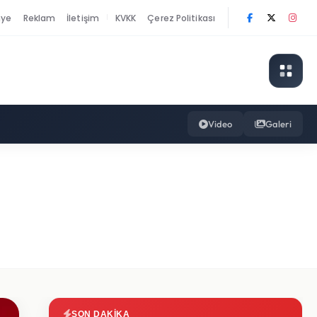
nye
Reklam
İletişim
KVKK
Çerez Politikası
|
Video
Galeri
SON DAKIKA