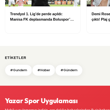
Trendyol 1. Lig’de perde açıldı:
Demi Rose
Manisa FK deplasmanda Boluspor’u
çıktı! Pla
mağlup etti
ETIKETLER
#Gundem
#Haber
#Gündem
Yazar Spor Uygulaması
Mobil uygulamamızı indirin, son dakika haberlerinden ilk siz haber