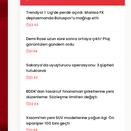
Trendyol 1. Lig’de perde açıldı: Manisa FK
deplasmanda Boluspor’u mağlup etti
22:02
Demi Rose uzun süre sonra ortaya çıktı! Plaj
görüntüleri gündem oldu
21:56
Sakarya’da uyuşturucu operasyonu: 3 şüpheli
tutuklandı
21:42
BDDK’dan tasarruf finansman şirketlerine yeni
düzenleme: Sözleşme limitleri değişti
22:04
Xiaomi’nin yeni SUV modellerine yoğun ilgi: Ön
siparişler 100 bini geçti
21:59