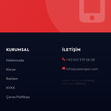
KURUMSAL
İLETIŞIM
+90 501 379 08 08
Hakkımızda
info@yazarspor.com
Künye
Reklam
eNews · Geliştirici
KEYDAL
·
Developer
KEYDAL
KVKK
Çerez Politikası