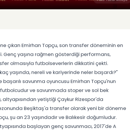
k öne çıkan Emirhan Topçu, son transfer döneminin en
ldi. Genç yaşına rağmen gösterdiği performans,
fer olmasıyla futbolseverlerin dikkatini çekti.
aç yaşında, nereli ve kariyerinde neler başardı?"
te başarılı savunma oyuncusu Emirhan Topçu'nun
ir futbolcudur ve savunmada stoper ve sol bek
altyapısından yetiştiği Çaykur Rizespor'da
ezonunda Beşiktaş'a transfer olarak yeni bir döneme
çu, şu an 23 yaşındadır ve Balıkesir doğumludur.
altyapısında başlayan genç savunmacı, 2017'de A