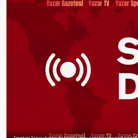
Emirhan Topçu hakkında bilgiler: Yaşı, nereli ve mesleği nedir?