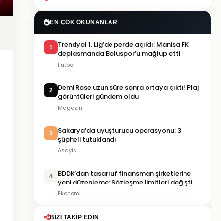
EN ÇOK OKUNANLAR
Trendyol 1. Lig’de perde açıldı: Manisa FK
1
deplasmanda Boluspor’u mağlup etti
Futbol
Demi Rose uzun süre sonra ortaya çıktı! Plaj
2
görüntüleri gündem oldu
Magazin
Sakarya’da uyuşturucu operasyonu: 3
3
şüpheli tutuklandı
Asayis
BDDK’dan tasarruf finansman şirketlerine
4
yeni düzenleme: Sözleşme limitleri değişti
Ekonomi
BIZI TAKIP EDIN