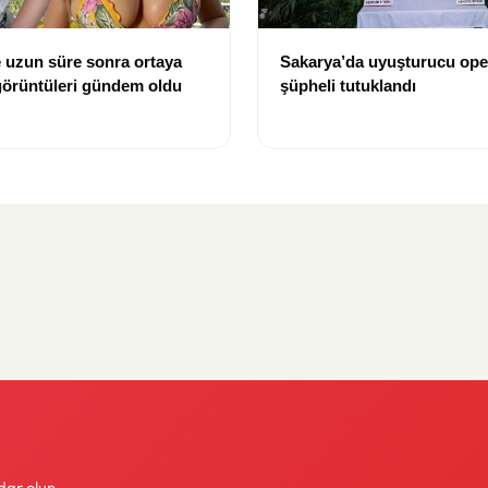
 uzun süre sonra ortaya
Sakarya’da uyuşturucu ope
j görüntüleri gündem oldu
şüpheli tutuklandı
dar olun.