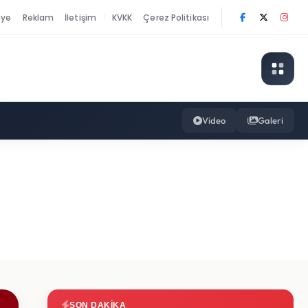
nye
Reklam
İletişim
KVKK
Çerez Politikası
|
Video
Galeri
SON DAKIKA