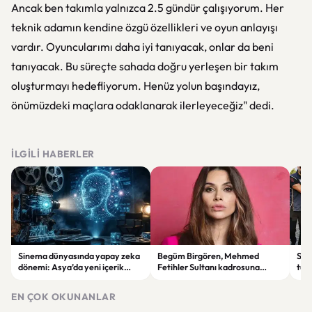
Ancak ben takımla yalnızca 2.5 gündür çalışıyorum. Her
teknik adamın kendine özgü özellikleri ve oyun anlayışı
vardır. Oyuncularımı daha iyi tanıyacak, onlar da beni
tanıyacak. Bu süreçte sahada doğru yerleşen bir takım
oluşturmayı hedefliyorum. Henüz yolun başındayız,
önümüzdeki maçlara odaklanarak ilerleyeceğiz" dedi.
İLGILI HABERLER
Sinema dünyasında yapay zeka
Begüm Birgören, Mehmed
Suik
dönemi: Asya’da yeni içerik
Fetihler Sultanı kadrosuna
tut
üretim modeli yükseliyor
katıldı
yard
EN ÇOK OKUNANLAR