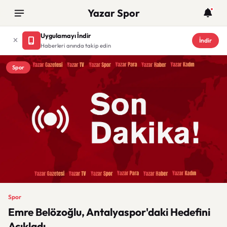
Yazar Spor
Uygulamayı İndir
İndir
Haberleri anında takip edin
Spor
Spor
Emre Belözoğlu, Antalyaspor'daki Hedefini
Açıkladı