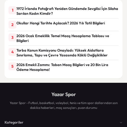
1972 İrlanda Fotoğrafı Yeniden Gündemde Sevgilisi İçin Silaha
1
Sarılan Kadın Kimdir?
Okullar Hangi Tarihte Açılacak? 2026 Yılı Tatil Bilgileri
2
2026 Ocak Emeklilik Temel Maaş Hesaplama Tablosu ve
3
Bilgileri
Torba Kanun Komisyonu Onayladı: Yüksek Aidatlara
4
Sınırlama, Tapu ve Çevre Yasasında Köklü Değişiklikler
2026 Emekli Zammı: Taban Maaş Bilgileri ve 20 Bin Lira
5
Ödeme Hesaplama!
Yazar Spor
Yazar Spor - Futbol, basketbol, voleybol, tenis ve tüm spor dallarından son
dakika haberleri, maç sonuçları, puan durumu
Kategoriler