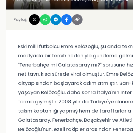
Paylaş
Eski milli futbolcu Emre Belözoğlu, şu anda tek
medyada bir tercih nedeniyle gündeme gelmiştir
"Fenerbahçe mi Galatasaray mı?" sorusuna hız
net tavrı, kısa sürede viral olmuştur. Emre Bel
altyapısından başlayarak adım atmıştır. Sarı-
yaşayan Belözoğlu, daha sonra İtalya'nın Inte
forma giymiştir. 2008 yılında Türkiye'ye döne
takım kaptanlığı yapmış hem de taraftarlarla 
Galatasaray, Fenerbahçe, Başakşehir ve Atleti
Belözoğlu'nun, ezeli rakipler arasından Fenerbah