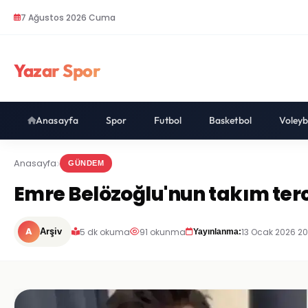
7 Ağustos 2026 Cuma
Yazar Spor
Anasayfa
Spor
Futbol
Basketbol
Voleyb
Anasayfa
GÜNDEM
Emre Belözoğlu'nun takım terc
A
5 dk okuma
91 okunma
13 Ocak 2026 20
Arşiv
Yayınlanma: