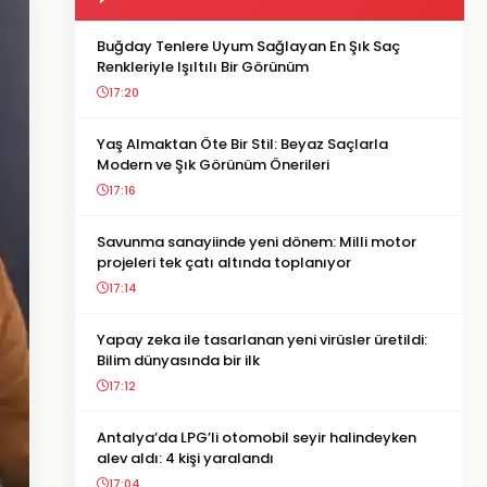
Buğday Tenlere Uyum Sağlayan En Şık Saç
Renkleriyle Işıltılı Bir Görünüm
17:20
Yaş Almaktan Öte Bir Stil: Beyaz Saçlarla
Modern ve Şık Görünüm Önerileri
17:16
Savunma sanayiinde yeni dönem: Milli motor
projeleri tek çatı altında toplanıyor
17:14
Yapay zeka ile tasarlanan yeni virüsler üretildi:
Bilim dünyasında bir ilk
17:12
Antalya’da LPG’li otomobil seyir halindeyken
alev aldı: 4 kişi yaralandı
17:04