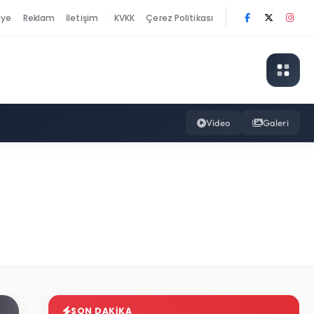
nye
Reklam
İletişim
KVKK
Çerez Politikası
|
Video
Galeri
SON DAKIKA