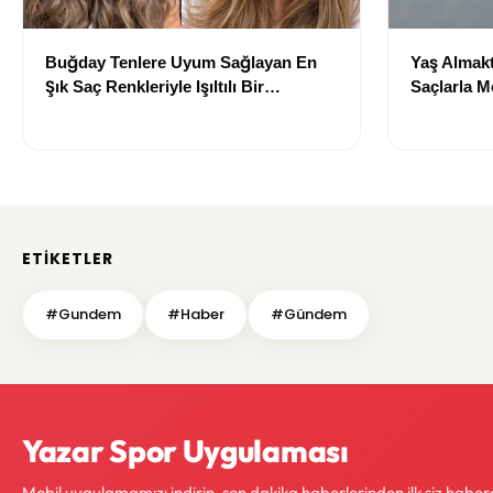
Buğday Tenlere Uyum Sağlayan En
Yaş Almakt
Şık Saç Renkleriyle Işıltılı Bir
Saçlarla 
Görünüm
Önerileri
ETIKETLER
#Gundem
#Haber
#Gündem
Yazar Spor Uygulaması
Mobil uygulamamızı indirin, son dakika haberlerinden ilk siz haber