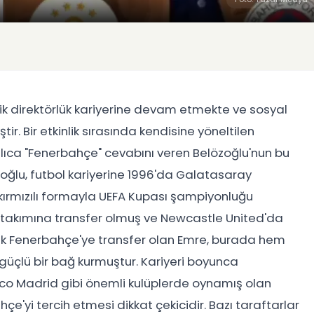
nik direktörlük kariyerine devam etmekte ve sosyal
. Bir etkinlik sırasında kendisine yöneltilen
lıca "Fenerbahçe" cevabını veren Belözoğlu'nun bu
özoğlu, futbol kariyerine 1996'da Galatasaray
kırmızılı formayla UEFA Kupası şampiyonluğu
r takımına transfer olmuş ve Newcastle United'da
rek Fenerbahçe'ye transfer olan Emre, burada hem
güçlü bir bağ kurmuştur. Kariyeri boyunca
co Madrid gibi önemli kulüplerde oynamış olan
çe'yi tercih etmesi dikkat çekicidir. Bazı taraftarlar