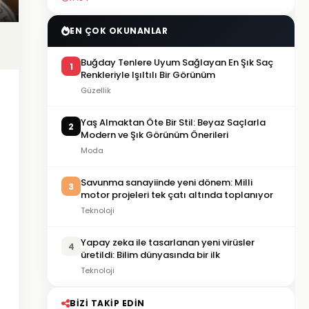
EN ÇOK OKUNANLAR
Buğday Tenlere Uyum Sağlayan En Şık Saç
1
Renkleriyle Işıltılı Bir Görünüm
Güzellik
Yaş Almaktan Öte Bir Stil: Beyaz Saçlarla
2
Modern ve Şık Görünüm Önerileri
Moda
Savunma sanayiinde yeni dönem: Milli
3
motor projeleri tek çatı altında toplanıyor
Teknoloji
Yapay zeka ile tasarlanan yeni virüsler
4
üretildi: Bilim dünyasında bir ilk
Teknoloji
BIZI TAKIP EDIN