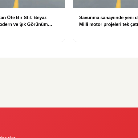
an Öte Bir Stil: Beyaz
Savunma sanayiinde yeni 
Modern ve Şık Görünüm
Milli motor projeleri tek çat
toplanıyor
dar olun.