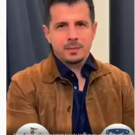
Emre Belözoğlu'nun takım tercihi tartışması gündemi salladı