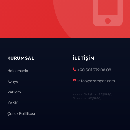
KURUMSAL
İLETIŞIM
+90 501 379 08 08
Hakkımızda
info@yazarspor.com
Künye
Reklam
eNews · Geliştirici
KEYDAL
·
Developer
KEYDAL
KVKK
Çerez Politikası