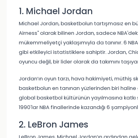
1. Michael Jordan
Michael Jordan, basketbolun tartışmasız en büy
Airness" olarak bilinen Jordan, sadece NBA'deki
mükemmeliyetçi yaklaşımıyla da tanınır. 6 NBA
gibi etkileyici istatistiklere sahiptir. Jordan, C
oyuncu değil, bir lider olarak da takımını taşıyan
Jordan’ın oyun tarzı, hava hakimiyeti, müthiş s
basketbolun en tanınan yüzlerinden biri haline g
global basketbol kültürünün yayılmasına katkı s
1990'lar NBA finallerinde kazandığı 6 şampiyonl
2. LeBron James
LeBron James, Michael Jordan’ın ardından gele