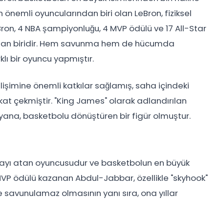
n önemli oyuncularından biri olan LeBron, fiziksel
eBron, 4 NBA şampiyonluğu, 4 MVP ödülü ve 17 All-Star
rından biridir. Hem savunma hem de hücumda
lı bir oyuncu yapmıştır.
şimine önemli katkılar sağlamış, saha içindeki
ikkat çekmiştir. "King James" olarak adlandırılan
yana, basketbolu dönüştüren bir figür olmuştur.
sayı atan oyuncusudur ve basketbolun en büyük
 MVP ödülü kazanan Abdul-Jabbar, özellikle "skyhook"
se savunulamaz olmasının yanı sıra, ona yıllar