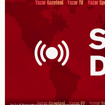
En İyi 10 Basketbol Oyuncusu (Tüm Zamanların)