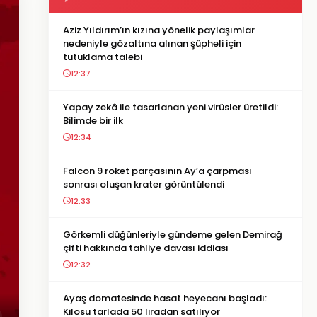
Aziz Yıldırım’ın kızına yönelik paylaşımlar
nedeniyle gözaltına alınan şüpheli için
tutuklama talebi
12:37
Yapay zekâ ile tasarlanan yeni virüsler üretildi:
Bilimde bir ilk
12:34
Falcon 9 roket parçasının Ay’a çarpması
sonrası oluşan krater görüntülendi
12:33
Görkemli düğünleriyle gündeme gelen Demirağ
çifti hakkında tahliye davası iddiası
12:32
Ayaş domatesinde hasat heyecanı başladı:
Kilosu tarlada 50 liradan satılıyor