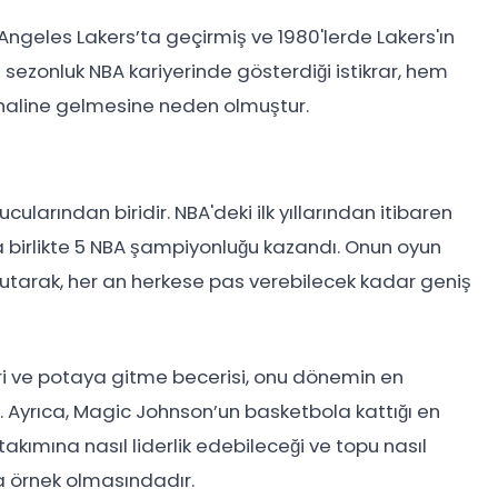
ngeles Lakers’ta geçirmiş ve 1980'lerde Lakers'ın
ezonluk NBA kariyerinde gösterdiği istikrar, hem
haline gelmesine neden olmuştur.
larından biridir. NBA'deki ilk yıllarından itibaren
la birlikte 5 NBA şampiyonluğu kazandı. Onun oyun
tarak, her an herkese pas verebilecek kadar geniş
eri ve potaya gitme becerisi, onu dönemin en
r. Ayrıca, Magic Johnson’un basketbola kattığı en
takımına nasıl liderlik edebileceği ve topu nasıl
a örnek olmasındadır.