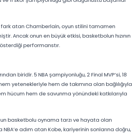
ve 11 skor şampiyonluğu gibi olağanüstü başarılar
ir fark atan Chamberlain, oyun stilini tamamen
tir. Ancak onun en büyük etkisi, basketbolun hızının
österdiği performanstır.
dan biridir. 5 NBA şampiyonluğu, 2 Final MVP’si, 18
 hem yetenekleriyle hem de takımına olan bağlılığıyla
nde hem hücum hem de savunma yönündeki katkılarıyla
 onun basketbolu oynama tarzı ve hayata olan
rda NBA’e adım atan Kobe, kariyerinin sonlarına doğru,