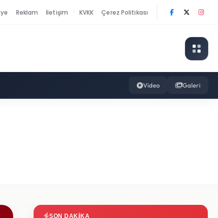
nye
Reklam
İletişim
KVKK
Çerez Politikası
|
Video
Galeri
SON DAKIKA