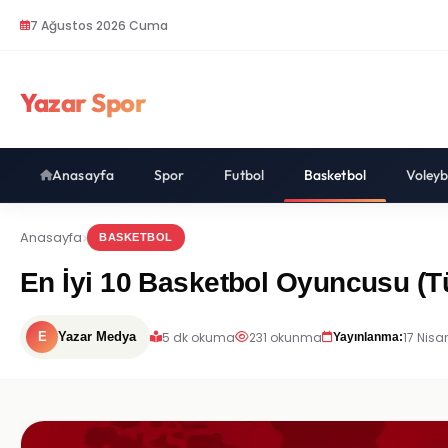
7 Ağustos 2026 Cuma
Yazar Spor
Anasayfa
Spor
Futbol
Basketbol
Voleyb
Anasayfa
BASKETBOL
En İyi 10 Basketbol Oyuncusu (
5 dk okuma
231 okunma
17 Nisa
E
Yazar Medya
Yayınlanma: