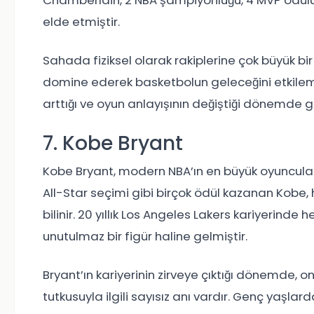
Chamberlain, 2 NBA şampiyonluğu, 4 MVP ödülü 
elde etmiştir.
Sahada fiziksel olarak rakiplerine çok büyük b
domine ederek basketbolun geleceğini etkilemiş
arttığı ve oyun anlayışının değiştiği dönemde g
7. Kobe Bryant
Kobe Bryant, modern NBA’ın en büyük oyuncuların
All-Star seçimi gibi birçok ödül kazanan Kobe,
bilinir. 20 yıllık Los Angeles Lakers kariyeri
unutulmaz bir figür haline gelmiştir.
Bryant’ın kariyerinin zirveye çıktığı dönemde,
tutkusuyla ilgili sayısız anı vardır. Genç yaşla