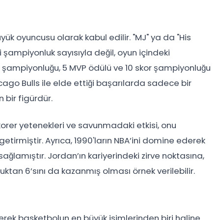
ük oyuncusu olarak kabul edilir. "MJ" ya da "His
 şampiyonluk sayısıyla değil, oyun içindeki
 şampiyonluğu, 5 MVP ödülü ve 10 skor şampiyonluğu
hicago Bulls ile elde ettiği başarılarda sadece bir
 bir figürdür.
korer yetenekleri ve savunmadaki etkisi, onu
etirmiştir. Ayrıca, 1990'ların NBA’ini domine ederek
ağlamıştır. Jordan’ın kariyerindeki zirve noktasına,
uktan 6’sını da kazanmış olması örnek verilebilir.
rek basketbolun en büyük isimlerinden biri haline