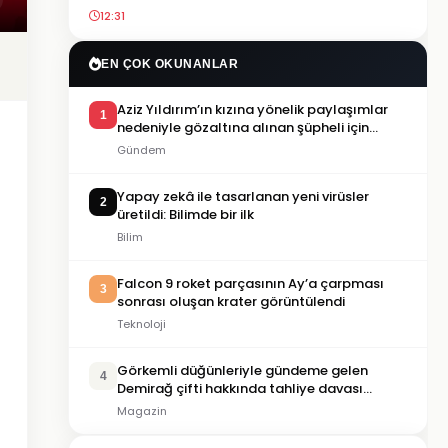
12:31
EN ÇOK OKUNANLAR
Aziz Yıldırım’ın kızına yönelik paylaşımlar
1
nedeniyle gözaltına alınan şüpheli için
tutuklama talebi
Gündem
Yapay zekâ ile tasarlanan yeni virüsler
2
üretildi: Bilimde bir ilk
Bilim
Falcon 9 roket parçasının Ay’a çarpması
3
sonrası oluşan krater görüntülendi
Teknoloji
Görkemli düğünleriyle gündeme gelen
4
Demirağ çifti hakkında tahliye davası
iddiası
Magazin