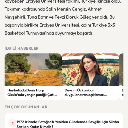
kaybeden Erciyes Üniversitesi takımı, Türkiye ikincisi oldu.
Takımın kadrosunda Salih Mersin Cengiz, Ahmet
Nevşehirli, Tuna Batır ve Fevzi Doruk Güleç yer aldı. Bu
başarıyla birlikte Erciyes Üniversitesi, adını Türkiye 3x3
Basketbol Turnuvası'nda duyurmayı başardı.
İLGILI HABERLER
Heybeliada Deniz Harp
Devrim Özkan’dan
Edi
Okulu’nda yangın paniği: Çatıda
duygulandıran açıklama:
ope
büyük hasar oluştu
“Babaannemi kaybettim”
tut
EN ÇOK OKUNANLAR
1972 İrlanda Fotoğrafı Yeniden Gündemde Sevgilisi İçin Silaha
1
Sarılan Kadın Kimdir?