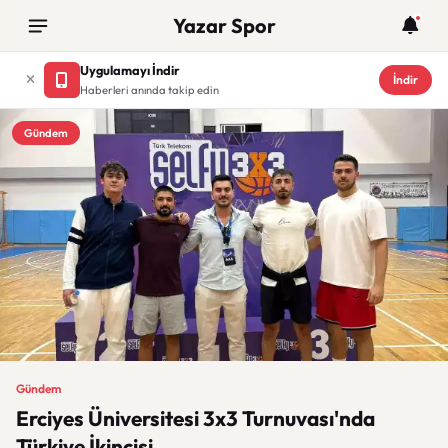
Yazar Spor
Uygulamayı İndir
İndir
Haberleri anında takip edin
Gündem
Gündem
Erciyes Üniversitesi 3x3 Turnuvası'nda
Türkiye İkincisi