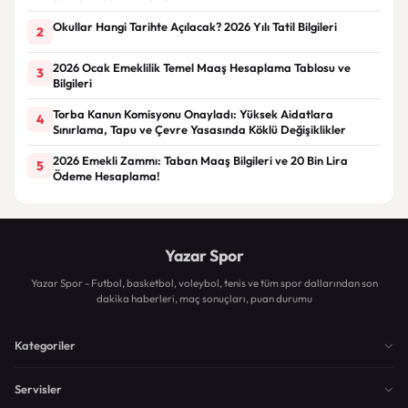
Okullar Hangi Tarihte Açılacak? 2026 Yılı Tatil Bilgileri
2
2026 Ocak Emeklilik Temel Maaş Hesaplama Tablosu ve
3
Bilgileri
Torba Kanun Komisyonu Onayladı: Yüksek Aidatlara
4
Sınırlama, Tapu ve Çevre Yasasında Köklü Değişiklikler
2026 Emekli Zammı: Taban Maaş Bilgileri ve 20 Bin Lira
5
Ödeme Hesaplama!
Yazar Spor
Yazar Spor - Futbol, basketbol, voleybol, tenis ve tüm spor dallarından son
dakika haberleri, maç sonuçları, puan durumu
Kategoriler
Servisler