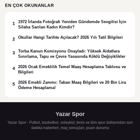
gönderin”
EN ÇOK OKUNANLAR
1972 İrlanda Fotoğrafı Yeniden Gündemde Sevgilisi İçin
1
Silaha Sarılan Kadın Kimdir?
Okullar Hangi Tarihte Açılacak? 2026 Yılı Tatil Bilgileri
2
Torba Kanun Komisyonu Onayladı: Yüksek Aidatlara
3
Sınırlama, Tapu ve Çevre Yasasında Köklü Değişiklikler
2026 Ocak Emeklilik Temel Maaş Hesaplama Tablosu ve
4
Bilgileri
2026 Emekli Zammı: Taban Maaş Bilgileri ve 20 Bin Lira
5
Ödeme Hesaplama!
Yazar Spor
Yazar Spor - Futbol, basketbol, voleybol, tenis ve tüm spor dallarından son
dakika haberleri, maç sonuçları, puan durumu