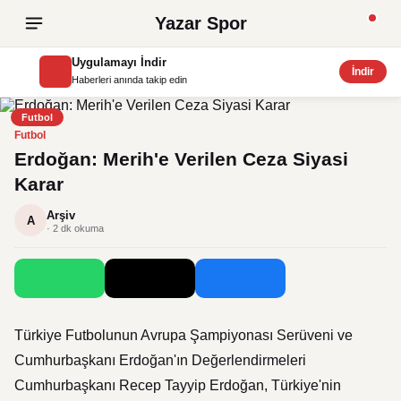
Yazar Spor
Uygulamayı İndir
İndir
Haberleri anında takip edin
Futbol
Futbol
Erdoğan: Merih'e Verilen Ceza Siyasi
Karar
Arşiv
A
· 2 dk okuma
Türkiye Futbolunun Avrupa Şampiyonası Serüveni ve
Cumhurbaşkanı Erdoğan'ın Değerlendirmeleri
Cumhurbaşkanı Recep Tayyip Erdoğan, Türkiye'nin