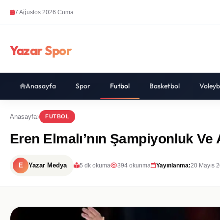
7 Ağustos 2026 Cuma
Yazar Spor
Anasayfa
Spor
Futbol
Basketbol
Voleyb
Anasayfa
FUTBOL
Eren Elmalı’nın Şampiyonluk Ve A
E
Yazar Medya
5 dk okuma
394 okunma
Yayınlanma:
20 Mayıs 2