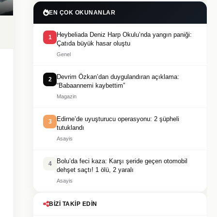
EN ÇOK OKUNANLAR
Heybeliada Deniz Harp Okulu’nda yangın paniği:
1
Çatıda büyük hasar oluştu
Genel
Devrim Özkan’dan duygulandıran açıklama:
2
“Babaannemi kaybettim”
Magazin
Edirne’de uyuşturucu operasyonu: 2 şüpheli
3
tutuklandı
Asayis
Bolu’da feci kaza: Karşı şeride geçen otomobil
4
dehşet saçtı! 1 ölü, 2 yaralı
Asayis
BIZI TAKIP EDIN