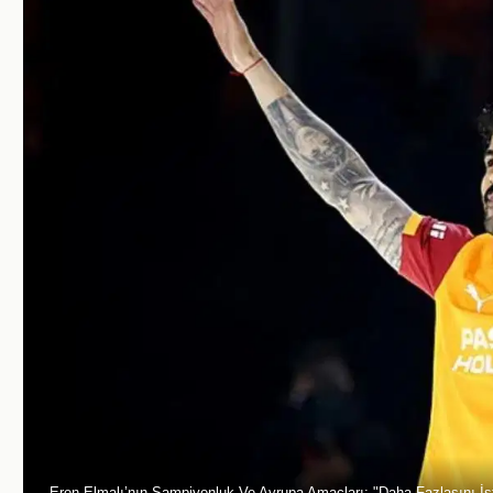
Eren Elmalı’nın Şampiyonluk Ve Avrupa Amaçları: "Daha Fazlasını İs