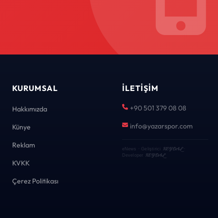
KURUMSAL
İLETIŞIM
+90 501 379 08 08
Hakkımızda
info@yazarspor.com
Künye
Reklam
KEYDAL
eNews · Geliştirici
·
KEYDAL
Developer
KVKK
Çerez Politikası