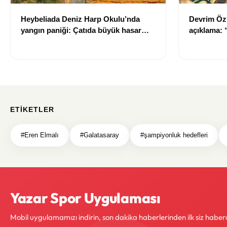
Heybeliada Deniz Harp Okulu’nda
Devrim Öz
yangın paniği: Çatıda büyük hasar
açıklama:
oluştu
ETIKETLER
#Eren Elmalı
#Galatasaray
#şampiyonluk hedefleri
Yazar Spor Uygulaması
Mobil uygulamamızı indirin, son dakika haberlerinden ilk siz haber