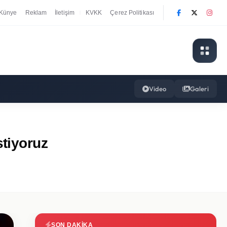
Künye
Reklam
İletişim
KVKK
Çerez Politikası
|
Video
Galeri
stiyoruz
SON DAKIKA