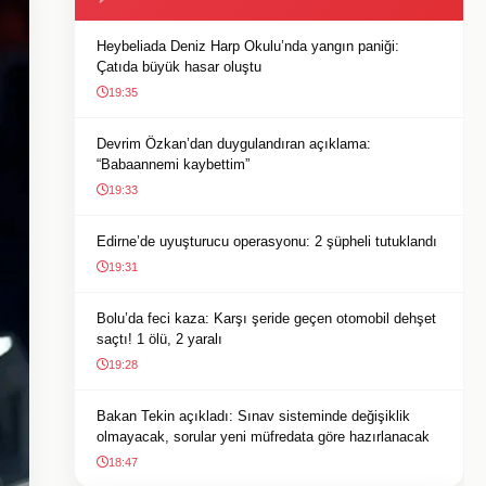
Heybeliada Deniz Harp Okulu’nda yangın paniği:
Çatıda büyük hasar oluştu
19:35
Devrim Özkan’dan duygulandıran açıklama:
“Babaannemi kaybettim”
19:33
Edirne’de uyuşturucu operasyonu: 2 şüpheli tutuklandı
19:31
Bolu’da feci kaza: Karşı şeride geçen otomobil dehşet
saçtı! 1 ölü, 2 yaralı
19:28
Bakan Tekin açıkladı: Sınav sisteminde değişiklik
olmayacak, sorular yeni müfredata göre hazırlanacak
18:47