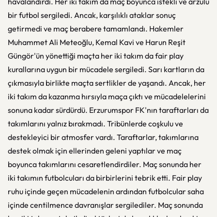
havalandırdı. Her iki takım da maç boyunca istekli ve arzulu
bir futbol sergiledi. Ancak, karşılıklı ataklar sonuç
getirmedi ve maç berabere tamamlandı. Hakemler
Muhammet Ali Meteoğlu, Kemal Kavi ve Harun Reşit
Güngör'ün yönettiği maçta her iki takım da fair play
kurallarına uygun bir mücadele sergiledi. Sarı kartların da
çıkmasıyla birlikte maçta sertlikler de yaşandı. Ancak, her
iki takım da kazanma hırsıyla maça çıktı ve mücadelelerini
sonuna kadar sürdürdü. Erzurumspor FK'nın taraftarları da
takımlarını yalnız bırakmadı. Tribünlerde coşkulu ve
destekleyici bir atmosfer vardı. Taraftarlar, takımlarına
destek olmak için ellerinden geleni yaptılar ve maç
boyunca takımlarını cesaretlendirdiler. Maç sonunda her
iki takımın futbolcuları da birbirlerini tebrik etti. Fair play
ruhu içinde geçen mücadelenin ardından futbolcular saha
içinde centilmence davranışlar sergilediler. Maç sonunda