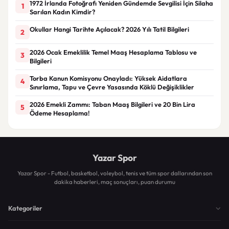
1972 İrlanda Fotoğrafı Yeniden Gündemde Sevgilisi İçin Silaha
1
Sarılan Kadın Kimdir?
Okullar Hangi Tarihte Açılacak? 2026 Yılı Tatil Bilgileri
2
2026 Ocak Emeklilik Temel Maaş Hesaplama Tablosu ve
3
Bilgileri
Torba Kanun Komisyonu Onayladı: Yüksek Aidatlara
4
Sınırlama, Tapu ve Çevre Yasasında Köklü Değişiklikler
2026 Emekli Zammı: Taban Maaş Bilgileri ve 20 Bin Lira
5
Ödeme Hesaplama!
Yazar Spor
Yazar Spor - Futbol, basketbol, voleybol, tenis ve tüm spor dallarından son
dakika haberleri, maç sonuçları, puan durumu
Kategoriler