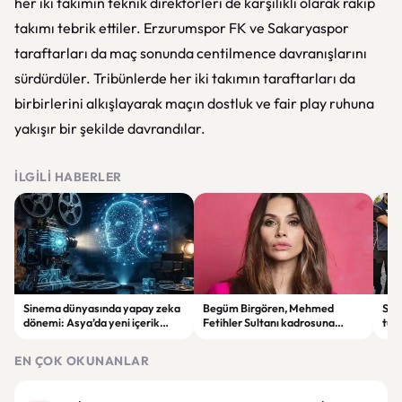
her iki takımın teknik direktörleri de karşılıklı olarak rakip
takımı tebrik ettiler. Erzurumspor FK ve Sakaryaspor
taraftarları da maç sonunda centilmence davranışlarını
sürdürdüler. Tribünlerde her iki takımın taraftarları da
birbirlerini alkışlayarak maçın dostluk ve fair play ruhuna
yakışır bir şekilde davrandılar.
İLGILI HABERLER
Sinema dünyasında yapay zeka
Begüm Birgören, Mehmed
Suik
dönemi: Asya’da yeni içerik
Fetihler Sultanı kadrosuna
tut
üretim modeli yükseliyor
katıldı
yard
EN ÇOK OKUNANLAR