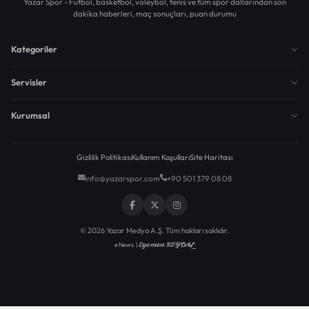
Yazar Spor - Futbol, basketbol, voleybol, tenis ve tüm spor dallarından son
dakika haberleri, maç sonuçları, puan durumu
Kategoriler
Servisler
Kurumsal
Gizlilik Politikası
Kullanım Koşulları
Site Haritası
info@yazarspor.com
+90 501 379 08 08
© 2026 Yazar Medya A.Ş. Tüm hakları saklıdır.
Egemen KEYDAL
eNews |