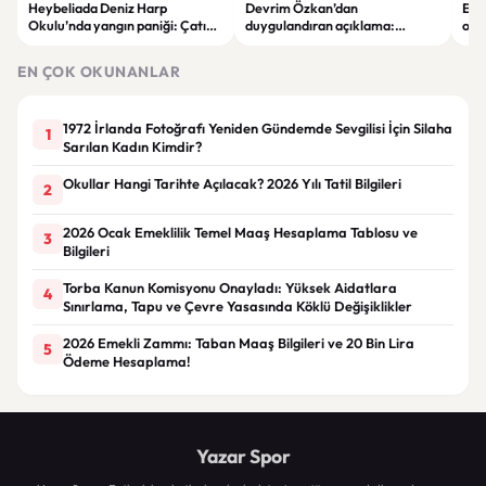
Heybeliada Deniz Harp
Devrim Özkan’dan
Edi
Okulu’nda yangın paniği: Çatıda
duygulandıran açıklama:
ope
büyük hasar oluştu
“Babaannemi kaybettim”
tut
EN ÇOK OKUNANLAR
1972 İrlanda Fotoğrafı Yeniden Gündemde Sevgilisi İçin Silaha
1
Sarılan Kadın Kimdir?
Okullar Hangi Tarihte Açılacak? 2026 Yılı Tatil Bilgileri
2
2026 Ocak Emeklilik Temel Maaş Hesaplama Tablosu ve
3
Bilgileri
Torba Kanun Komisyonu Onayladı: Yüksek Aidatlara
4
Sınırlama, Tapu ve Çevre Yasasında Köklü Değişiklikler
2026 Emekli Zammı: Taban Maaş Bilgileri ve 20 Bin Lira
5
Ödeme Hesaplama!
Yazar Spor