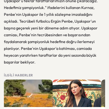
Uşakspor'u tekrar taraftarlarımızın önüne çıkaracağız.
Hedefimiz şampiyonluk." ifadelerini kullanan Kurnaz,
Penbe'nin Uşakspor ile 1 yıllık sözleşme imzaladığını
açıkladı. Tecrübeli futbolcu Ergün Penbe, Uşakspor'un
başına geçerek yeni bir döneme adım atıyor. Uşakspor
camiası, Penbe'nin tecrübesinden ve başarısından
faydalanarak şampiyonluk hedefine doğru ilerlemeyi
planlıyor. Penbe'nin Uşakspor'a katılması, camiada
heyecan yaratırken taraftarlar da yeni sezonda büyük
başarılar bekliyor.
İLGILI HABERLER