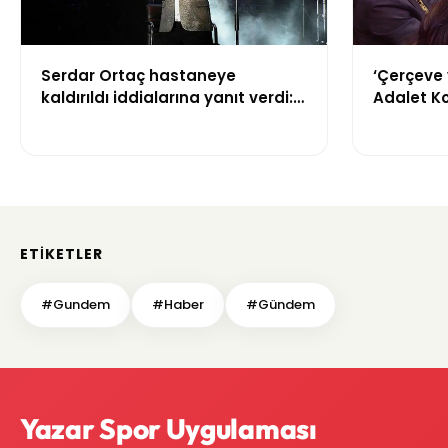
Serdar Ortaç hastaneye
‘Çerçeve 
kaldırıldı iddialarına yanıt verdi:
Adalet K
“Rutin tedavim için buradayım”
görüşülü
ETIKETLER
#Gundem
#Haber
#Gündem
Yazar Spor Uygulaması