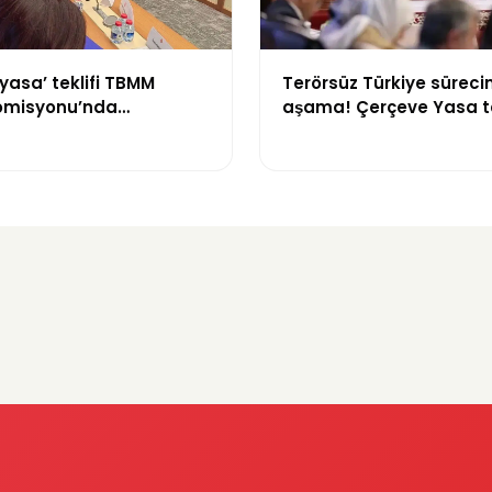
yasa’ teklifi TBMM
Terörsüz Türkiye sürecin
omisyonu’nda
aşama! Çerçeve Yasa te
yor
maddeler görüşülmeye 