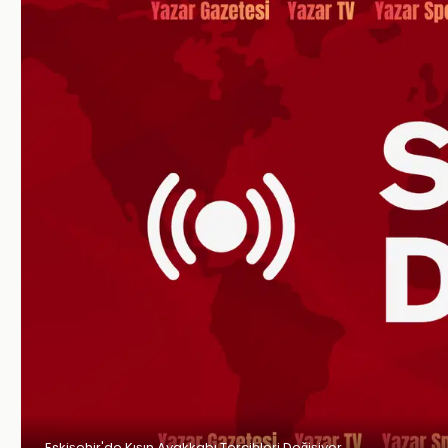
Eskişehir'de Kışın Ayakkabı Tercihleri Değişiyor