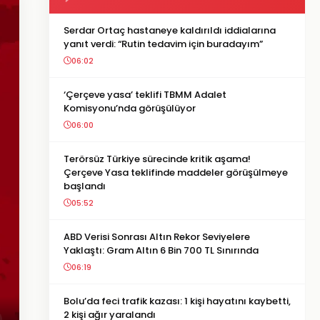
Serdar Ortaç hastaneye kaldırıldı iddialarına
yanıt verdi: “Rutin tedavim için buradayım”
06:02
‘Çerçeve yasa’ teklifi TBMM Adalet
Komisyonu’nda görüşülüyor
06:00
Terörsüz Türkiye sürecinde kritik aşama!
Çerçeve Yasa teklifinde maddeler görüşülmeye
başlandı
05:52
ABD Verisi Sonrası Altın Rekor Seviyelere
Yaklaştı: Gram Altın 6 Bin 700 TL Sınırında
06:19
Bolu’da feci trafik kazası: 1 kişi hayatını kaybetti,
2 kişi ağır yaralandı