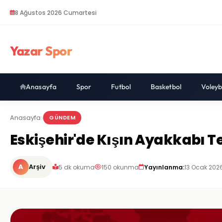
8 Ağustos 2026 Cumartesi
Yazar Spor
Anasayfa
Spor
Futbol
Basketbol
Voleyb
Anasayfa
GÜNDEM
Eskişehir'de Kışın Ayakkabı Te
A
Arşiv
5 dk okuma
150 okunma
Yayınlanma:
13 Ocak 2026