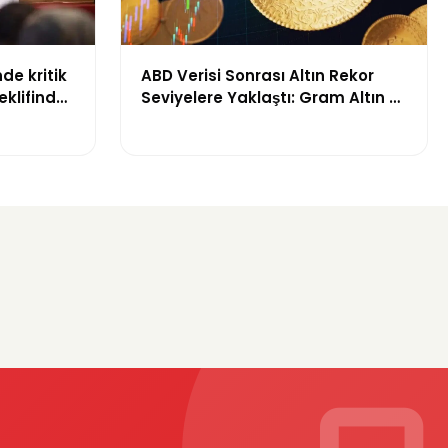
de kritik
ABD Verisi Sonrası Altın Rekor
klifinde
Seviyelere Yaklaştı: Gram Altın 6
başlandı
Bin 700 TL Sınırında