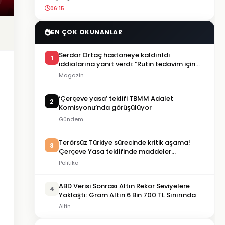
06:15
EN ÇOK OKUNANLAR
Serdar Ortaç hastaneye kaldırıldı
1
iddialarına yanıt verdi: “Rutin tedavim için
buradayım”
Magazin
‘Çerçeve yasa’ teklifi TBMM Adalet
2
Komisyonu’nda görüşülüyor
Gündem
Terörsüz Türkiye sürecinde kritik aşama!
3
Çerçeve Yasa teklifinde maddeler
görüşülmeye başlandı
Politika
ABD Verisi Sonrası Altın Rekor Seviyelere
4
Yaklaştı: Gram Altın 6 Bin 700 TL Sınırında
Altin