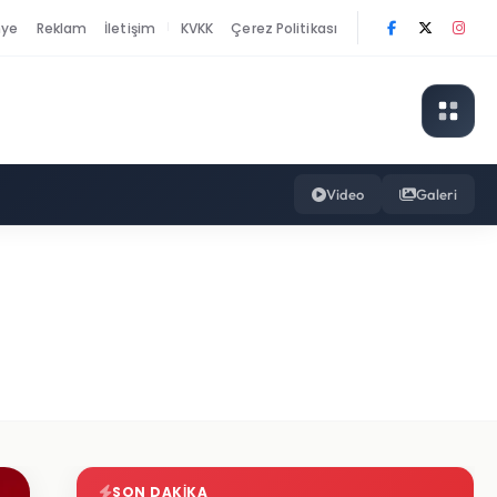
nye
Reklam
İletişim
KVKK
Çerez Politikası
|
Video
Galeri
SON DAKIKA