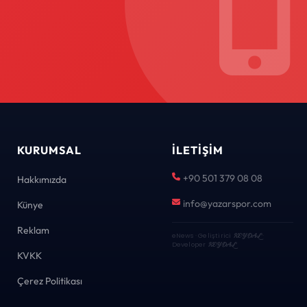
KURUMSAL
İLETIŞIM
+90 501 379 08 08
Hakkımızda
info@yazarspor.com
Künye
Reklam
eNews · Geliştirici
KEYDAL
·
Developer
KEYDAL
KVKK
Çerez Politikası