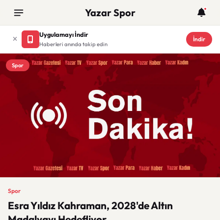
Yazar Spor
Uygulamayı İndir
İndir
Haberleri anında takip edin
Spor
Spor
Esra Yıldız Kahraman, 2028'de Altın
Madalyayı Hedefliyor