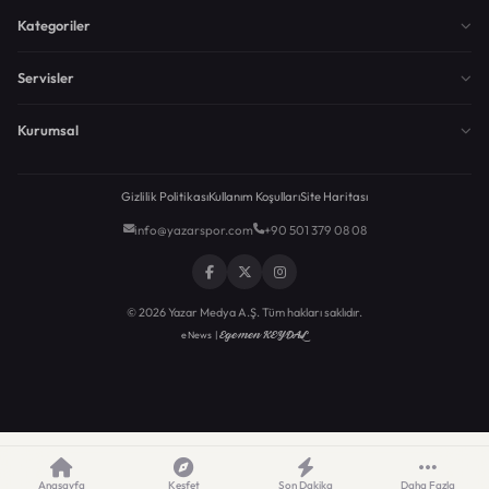
Kategoriler
Servisler
Kurumsal
Gizlilik Politikası
Kullanım Koşulları
Site Haritası
info@yazarspor.com
+90 501 379 08 08
© 2026 Yazar Medya A.Ş. Tüm hakları saklıdır.
Egemen KEYDAL
eNews |
Anasayfa
Keşfet
Son Dakika
Daha Fazla