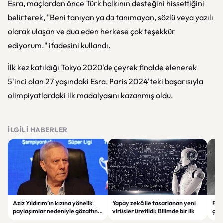
Esra, maçlardan önce Türk halkının desteğini hissettiğini
belirterek,
"Beni tanıyan ya da tanımayan, sözlü veya yazılı
olarak ulaşan ve dua eden herkese çok teşekkür
ediyorum." i
fadesini kullandı.
İlk kez katıldığı Tokyo 2020'de çeyrek finalde elenerek
5'inci olan 27 yaşındaki Esra, Paris 2024'teki başarısıyla
olimpiyatlardaki ilk madalyasını kazanmış oldu.
İLGILI HABERLER
Aziz Yıldırım’ın kızına yönelik
Yapay zekâ ile tasarlanan yeni
Falc
paylaşımlar nedeniyle gözaltına
virüsler üretildi: Bilimde bir ilk
çar
alınan şüpheli için tutuklama
gör