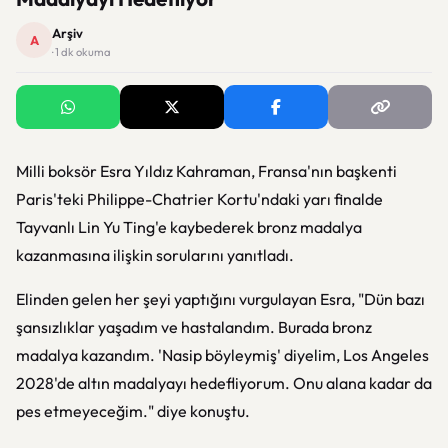
Arşiv
A
· 1 dk okuma
Milli boksör Esra Yıldız Kahraman, Fransa'nın başkenti
Paris'teki Philippe-Chatrier Kortu'ndaki yarı finalde
Tayvanlı Lin Yu Ting'e kaybederek bronz madalya
kazanmasına ilişkin sorularını yanıtladı.
Elinden gelen her şeyi yaptığını vurgulayan Esra,
"Dün bazı
şansızlıklar yaşadım ve hastalandım. Burada bronz
madalya kazandım. 'Nasip böyleymiş' diyelim, Los Angeles
2028'de altın madalyayı hedefliyorum. Onu alana kadar da
pes etmeyeceğim."
diye konuştu.