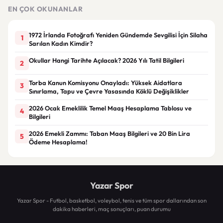
talebi
EN ÇOK OKUNANLAR
1972 İrlanda Fotoğrafı Yeniden Gündemde Sevgilisi İçin Silaha
1
Sarılan Kadın Kimdir?
Okullar Hangi Tarihte Açılacak? 2026 Yılı Tatil Bilgileri
2
Torba Kanun Komisyonu Onayladı: Yüksek Aidatlara
3
Sınırlama, Tapu ve Çevre Yasasında Köklü Değişiklikler
2026 Ocak Emeklilik Temel Maaş Hesaplama Tablosu ve
4
Bilgileri
2026 Emekli Zammı: Taban Maaş Bilgileri ve 20 Bin Lira
5
Ödeme Hesaplama!
Yazar Spor
Yazar Spor - Futbol, basketbol, voleybol, tenis ve tüm spor dallarından son
dakika haberleri, maç sonuçları, puan durumu