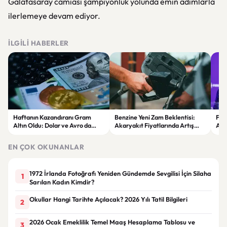
Galatasaray camiası şampiyonluk yolunda emin adımlarla
ilerlemeye devam ediyor.
İLGILI HABERLER
Haftanın Kazandıranı Gram
Benzine Yeni Zam Beklentisi:
FIF
Altın Oldu: Dolar ve Avro da
Akaryakıt Fiyatlarında Artış
Açı
Yükseldi
Gündemde
Yan
EN ÇOK OKUNANLAR
1972 İrlanda Fotoğrafı Yeniden Gündemde Sevgilisi İçin Silaha
1
Sarılan Kadın Kimdir?
Okullar Hangi Tarihte Açılacak? 2026 Yılı Tatil Bilgileri
2
2026 Ocak Emeklilik Temel Maaş Hesaplama Tablosu ve
3