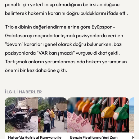
penaltı için yeterli olup olmadığının belirsiz olduğunu
belirterek hakemin kararını doğru bulduklarını ifade etti.
Trio ekibinin değerlendirmelerine göre Eyüpspor -
Galatasaray maçında tartışmalı pozisyonlarda verilen
"devam" kararları genel olarak doğru bulunurken, bazı
pozisyonlarda "VAR karışmazdı" vurgusu dikkat çekti.
Tartışmalı anların yorumlanmasında hakem yorumunun
önemi bir kez daha öne çıktı.
İLGILI HABERLER
Hatay’da Hafriyat Kamyonu ile
Benzin Fiyatlarına Yeni Zam
Mine