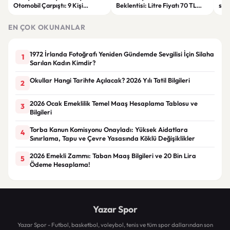
Otomobil Çarpıştı: 9 Kişi
Beklentisi: Litre Fiyatı 70 TL
sos
Yaralandı
Sınırına Yaklaşıyor
EN ÇOK OKUNANLAR
1972 İrlanda Fotoğrafı Yeniden Gündemde Sevgilisi İçin Silaha
1
Sarılan Kadın Kimdir?
Okullar Hangi Tarihte Açılacak? 2026 Yılı Tatil Bilgileri
2
2026 Ocak Emeklilik Temel Maaş Hesaplama Tablosu ve
3
Bilgileri
Torba Kanun Komisyonu Onayladı: Yüksek Aidatlara
4
Sınırlama, Tapu ve Çevre Yasasında Köklü Değişiklikler
2026 Emekli Zammı: Taban Maaş Bilgileri ve 20 Bin Lira
5
Ödeme Hesaplama!
Yazar Spor
Yazar Spor - Futbol, basketbol, voleybol, tenis ve tüm spor dallarından son