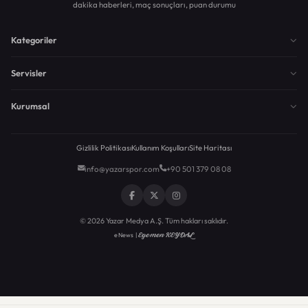
dakika haberleri, maç sonuçları, puan durumu
Kategoriler
Servisler
Kurumsal
Gizlilik Politikası
Kullanım Koşulları
Site Haritası
info@yazarspor.com
+90 501 379 08 08
© 2026 Yazar Medya A.Ş. Tüm hakları saklıdır.
Egemen KEYDAL
eNews |