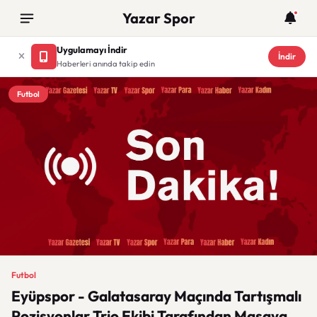
Yazar Spor
Uygulamayı İndir
İndir
Haberleri anında takip edin
Futbol
Futbol
Eyüpspor - Galatasaray Maçında Tartışmalı
Pozisyonlar Trio Ekibi Tarafından Masaya