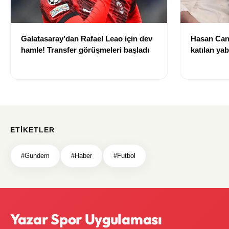
Galatasaray’dan Rafael Leao için dev
Hasan Can
hamle! Transfer görüşmeleri başladı
katılan ya
izni olmad
alındı
ETIKETLER
#Gundem
#Haber
#Futbol
Yazar Spor Uygulaması