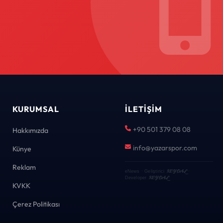
KURUMSAL
İLETIŞIM
+90 501 379 08 08
Hakkımızda
info@yazarspor.com
Künye
Reklam
KEYDAL
eNews · Geliştirici
·
KEYDAL
Developer
KVKK
Çerez Politikası