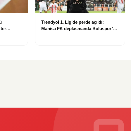
ü
Trendyol 1. Lig’de perde açıldı:
 ter
Manisa FK deplasmanda Boluspor’u
mağlup etti