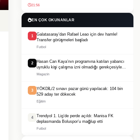
21:56
EN ÇOK OKUNANLAR
Galatasaray’dan Rafael Leao için dev hamle!
1
Transfer görüşmeleri başladı
Futbol
Hasan Can Kaya’nın programına katılan yabancı
2
uyruklu kişi çalışma izni olmadığı gerekçesiyle
gözaltına alındı
Magazin
YÖKDİL/2 sınavı pazar günü yapılacak: 104 bin
3
529 aday ter dökecek
Eğitim
Trendyol 1. Lig’de perde açıldı: Manisa FK
4
deplasmanda Boluspor’u mağlup etti
Futbol