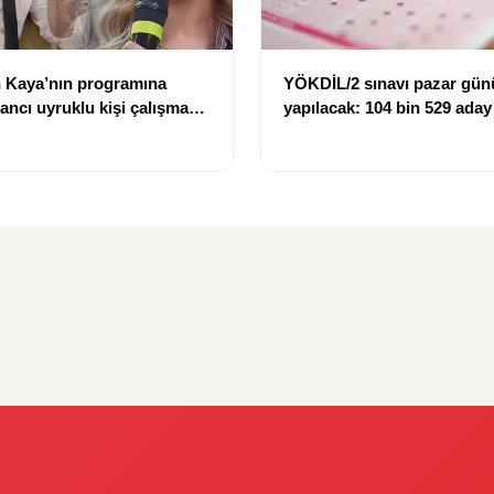
 Kaya’nın programına
YÖKDİL/2 sınavı pazar gün
bancı uyruklu kişi çalışma
yapılacak: 104 bin 529 aday
ığı gerekçesiyle gözaltına
dökecek