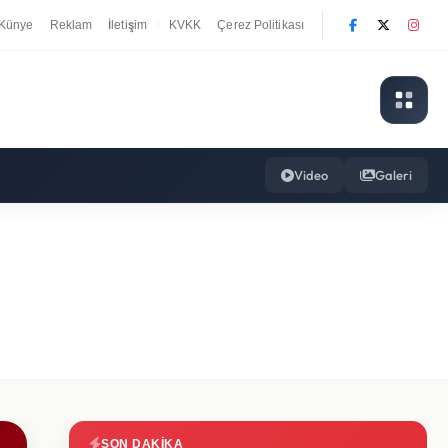
Künye
Reklam
İletişim
KVKK
Çerez Politikası
|
Video
Galeri
SON DAKIKA