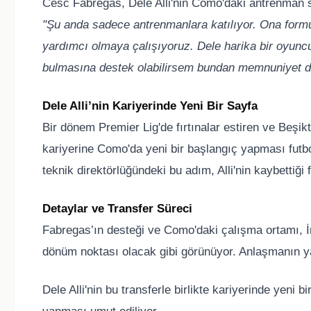
Cesc Fabregas, Dele Alli'nin Como'daki antrenman sü
"Şu anda sadece antrenmanlara katılıyor. Ona formu
yardımcı olmaya çalışıyoruz. Dele harika bir oyunc
bulmasına destek olabilirsem bundan memnuniyet d
Dele Alli’nin Kariyerinde Yeni Bir Sayfa
Bir dönem Premier Lig'de fırtınalar estiren ve Beşik
kariyerine Como'da yeni bir başlangıç yapması futbo
teknik direktörlüğündeki bu adım, Alli'nin kaybettiği
Detaylar ve Transfer Süreci
Fabregas’ın desteği ve Como'daki çalışma ortamı, İngi
dönüm noktası olacak gibi görünüyor. Anlaşmanın 
Dele Alli'nin bu transferle birlikte kariyerinde yeni 