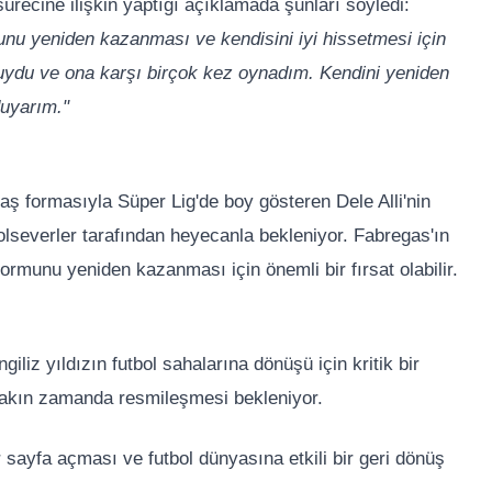
recine ilişkin yaptığı açıklamada şunları söyledi:
nu yeniden kazanması ve kendisini iyi hissetmesi için
uydu ve ona karşı birçok kez oynadım. Kendini yeniden
uyarım."
taş formasıyla Süper Lig'de boy gösteren Dele Alli'nin
lseverler tarafından heyecanla bekleniyor. Fabregas'ın
 formunu yeniden kazanması için önemli bir fırsat olabilir.
liz yıldızın futbol sahalarına dönüşü için kritik bir
yakın zamanda resmileşmesi bekleniyor.
bir sayfa açması ve futbol dünyasına etkili bir geri dönüş