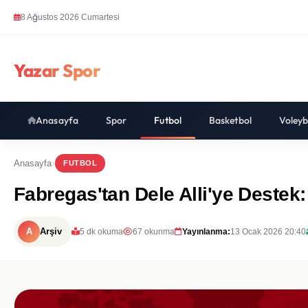
8 Ağustos 2026 Cumartesi
Yazar Spor
Anasayfa
Spor
Futbol
Basketbol
Voleyb
Anasayfa
FUTBOL
Fabregas'tan Dele Alli'ye Destek:
A
Arşiv
5 dk okuma
67 okunma
Yayınlanma:
13 Ocak 2026 20:40