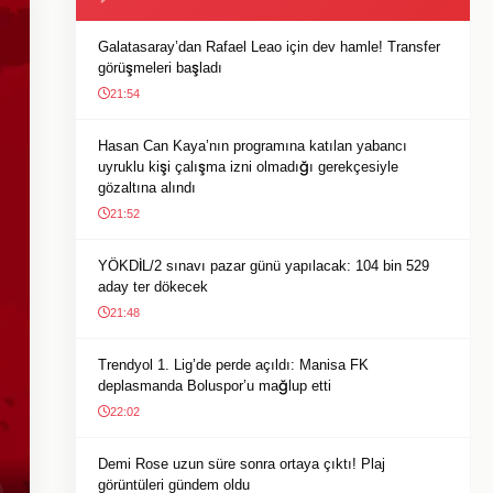
Galatasaray’dan Rafael Leao için dev hamle! Transfer
görüşmeleri başladı
21:54
Hasan Can Kaya’nın programına katılan yabancı
uyruklu kişi çalışma izni olmadığı gerekçesiyle
gözaltına alındı
21:52
YÖKDİL/2 sınavı pazar günü yapılacak: 104 bin 529
aday ter dökecek
21:48
Trendyol 1. Lig’de perde açıldı: Manisa FK
deplasmanda Boluspor’u mağlup etti
22:02
Demi Rose uzun süre sonra ortaya çıktı! Plaj
görüntüleri gündem oldu