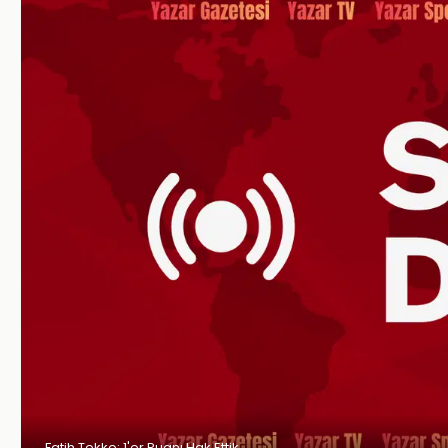
Fatih Tekke: 1'er Puanı Hak Ettik