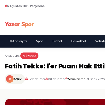
6 Ağustos 2026 Perşembe
Yazar Spor
Anasayfa
Spor
Futbol
Basketbol
Voleyb
Anasayfa
GÜNDEM
Fatih Tekke: 1'er Puanı Hak Ett
Arşiv
5 dk okuma
191 okunma
Yayınlanma:
13 Ocak 2026
A