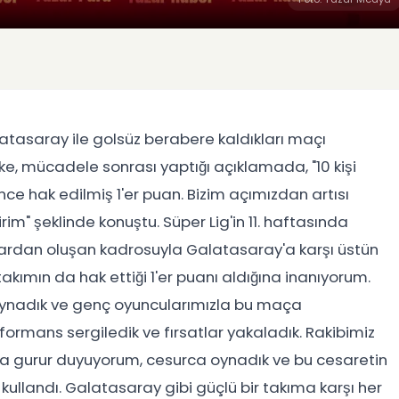
atasaray ile golsüz berabere kaldıkları maçı
ke, mücadele sonrası yaptığı açıklamada, "10 kişi
ce hak edilmiş 1'er puan. Bizim açımızdan artısı
rim" şeklinde konuştu. Süper Lig'in 11. haftasında
rdan oluşan kadrosuyla Galatasaray'a karşı üstün
 takımın da hak ettiği 1'er puanı aldığına inanıyorum.
 oynadık ve genç oyuncularımızla bu maça
formans sergiledik ve fırsatlar yakaladık. Rakibimiz
la gurur duyuyorum, cesurca oynadık ve bu cesaretin
i kullandı. Galatasaray gibi güçlü bir takıma karşı her