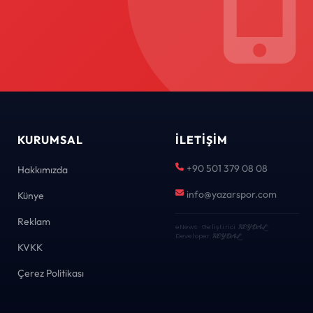
KURUMSAL
İLETIŞIM
+90 501 379 08 08
Hakkımızda
info@yazarspor.com
Künye
Reklam
eNews · Geliştirici
KEYDAL
·
Developer
KEYDAL
KVKK
Çerez Politikası