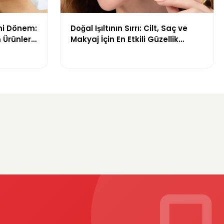
ni Dönem:
Doğal Işıltının Sırrı: Cilt, Saç ve
 Ürünleri
Makyaj İçin En Etkili Güzellik
Ürünleri