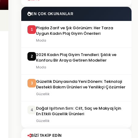
EN ÇOK OKUNANLAR
Plajda Zarif ve Şık Görünüm: Her Tarza
1
Uygun Kadın Plaj Giyim Önerileri
Moda
2026 Kadın Plaj Giyim Trendleri: Şıklık ve
2
Konforu Bir Araya Getiren Modeller
Moda
Güzellik Dünyasında Yeni Dönem: Teknoloji
3
Destekli Bakım Ürünleri ve Yenilikçi Çözümler
Güzellik
Doğal Işıltının Sırrı: Cilt, Saç ve Makyaj İçin
4
En Etkili Güzellik Ürünleri
Güzellik
BIZI TAKIP EDIN