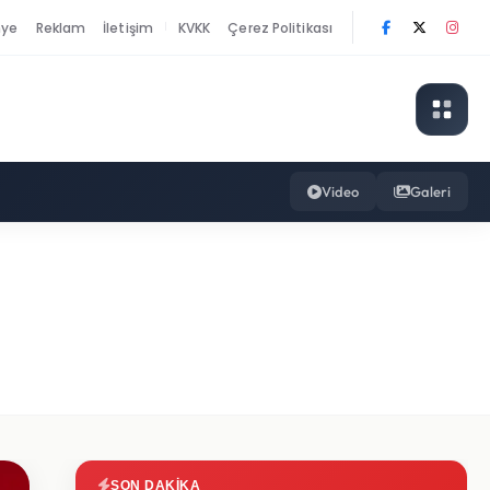
nye
Reklam
İletişim
KVKK
Çerez Politikası
|
Video
Galeri
SON DAKIKA