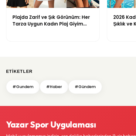
Plajda Zarif ve Şık Görünüm: Her
2026 Kadı
Tarza Uygun Kadın Plaj Giyim
Şıklık ve
Önerileri
Getiren M
ETIKETLER
#Gundem
#Haber
#Gündem
Yazar Spor Uygulaması
Mobil uygulamamızı indirin, son dakika haberlerinden ilk siz haber