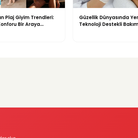
n Plaj Giyim Trendleri:
Güzellik Dünyasında Ye
 Konforu Bir Araya
Teknoloji Destekli Bakım
odeller
ve Yenilikçi Çözümler
dar olun.