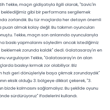
ekke, maçın gidişatıyla ilgili olarak, "Savic'in
 beklediğimiz gibi bir performans sergilemek
ında zorlandık. Bu tür maçlarda her detayın önemli
 puan almak kolay değil. Bu takımın oyuncuları
nuştu. Tekke, maçın son anlarında oyuncularıyla
ma baskı yapmalarını söyledim ancak istediğimiz
an beklemek zorunda kaldık" dedi. Galatasaray'ın en
uğunu vurgulayan Tekke, "Galatasaray'ın ön alan
açlarda baskıyı kırmak zor olabiliyor. Biz
n hızlı geri dönüşleriyle başa çıkmak zorundaydık"
nın eksik olduğu 3. bölgeye dikkat çekerek, "3.
pun bizde kalmasını sağlamalıyız. Bu şekilde oyunu
yönde sürdürüyoruz" ifadelerini kullandı.