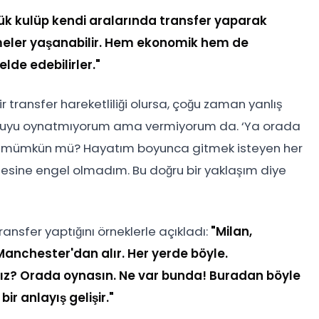
üyük kulüp kendi aralarında transfer yaparak
işmeler yaşanabilir. Hem ekonomik hem de
lde edebilirler."
r transfer hareketliliği olursa, çoğu zaman yanlış
cuyu oynatmıyorum ama vermiyorum da. ‘Ya orada
rum mümkün mü? Hayatım boyunca gitmek isteyen her
esine engel olmadım. Bu doğru bir yaklaşım diye
ransfer yaptığını örneklerle açıkladı:
"Milan,
, Manchester'dan alır. Her yerde böyle.
ız? Orada oynasın. Ne var bunda! Buradan böyle
ir anlayış gelişir."