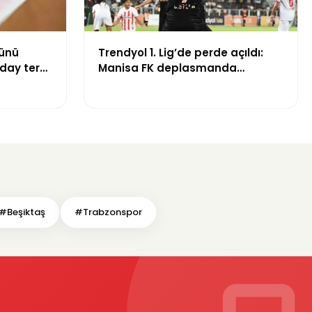
günü
Trendyol 1. Lig’de perde açıldı:
aday ter
Manisa FK deplasmanda
Boluspor’u mağlup etti
#Beşiktaş
#Trabzonspor