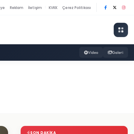
nye
Reklam
İletişim
KVKK
Çerez Politikası
|
Video
Galeri
SON DAKIKA