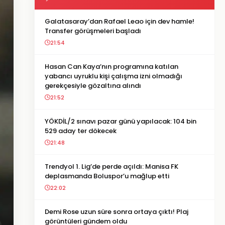
Galatasaray’dan Rafael Leao için dev hamle!
Transfer görüşmeleri başladı
21:54
Hasan Can Kaya’nın programına katılan
yabancı uyruklu kişi çalışma izni olmadığı
gerekçesiyle gözaltına alındı
21:52
YÖKDİL/2 sınavı pazar günü yapılacak: 104 bin
529 aday ter dökecek
21:48
Trendyol 1. Lig’de perde açıldı: Manisa FK
deplasmanda Boluspor’u mağlup etti
22:02
Demi Rose uzun süre sonra ortaya çıktı! Plaj
görüntüleri gündem oldu