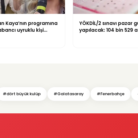
n Kaya’nın programına
YÖKDİL/2 sınavı pazar 
abancı uyruklu kişi
yapılacak: 104 bin 529 
zni olmadığı
dökecek
yle gözaltına alındı
#dört büyük kulüp
#Galatasaray
#Fenerbahçe