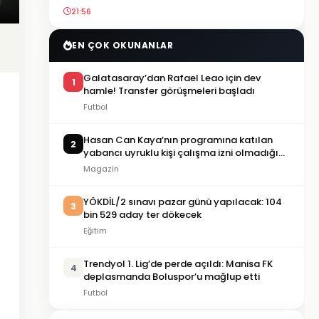
21:56
EN ÇOK OKUNANLAR
Galatasaray’dan Rafael Leao için dev
1
hamle! Transfer görüşmeleri başladı
Futbol
Hasan Can Kaya’nın programına katılan
2
yabancı uyruklu kişi çalışma izni olmadığı
gerekçesiyle gözaltına alındı
Magazin
YÖKDİL/2 sınavı pazar günü yapılacak: 104
3
bin 529 aday ter dökecek
Eğitim
Trendyol 1. Lig’de perde açıldı: Manisa FK
4
deplasmanda Boluspor’u mağlup etti
Futbol