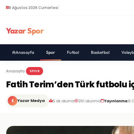
8 Ağustos 2026 Cumartesi
Yazar Spor
Anasayfa
Spor
Futbol
Basketbol
Voleyb
Anasayfa
SPOR
Fatih Terim’den Türk futbolu iç
E
Yazar Medya
5 dk okuma
261 okunma
Yayınlanma:
6 