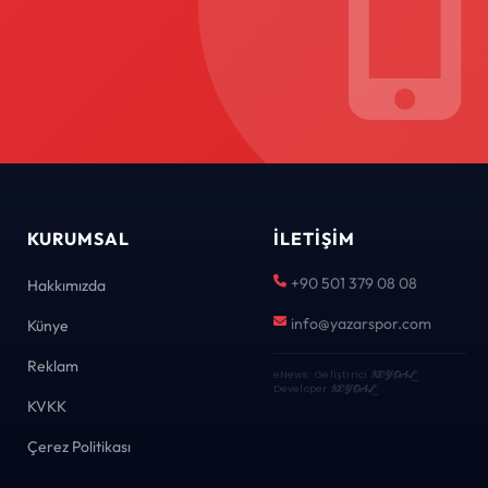
KURUMSAL
İLETIŞIM
+90 501 379 08 08
Hakkımızda
info@yazarspor.com
Künye
Reklam
eNews · Geliştirici
KEYDAL
·
Developer
KEYDAL
KVKK
Çerez Politikası