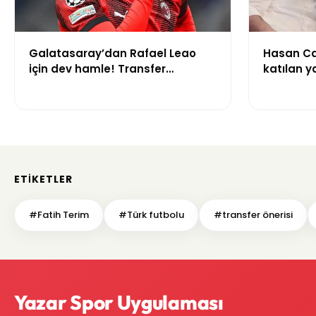
Galatasaray’dan Rafael Leao
Hasan Ca
için dev hamle! Transfer
katılan y
görüşmeleri başladı
çalışma i
gerekçesi
ETIKETLER
#Fatih Terim
#Türk futbolu
#transfer önerisi
Yazar Spor Uygulaması