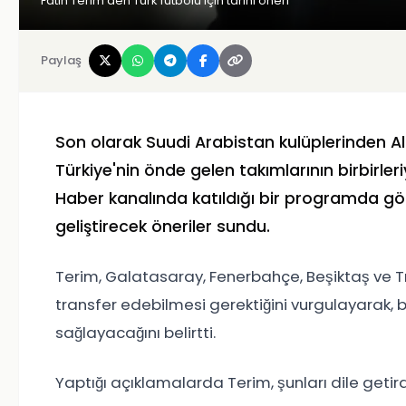
Fatih Terim’den Türk futbolu için tarihi öneri
Paylaş
Son olarak Suudi Arabistan kulüplerinden Al
Türkiye'nin önde gelen takımlarının birbirleri
Haber kanalında katıldığı bir programda gör
geliştirecek öneriler sundu.
Terim, Galatasaray, Fenerbahçe, Beşiktaş ve T
transfer edebilmesi gerektiğini vurgulayarak, 
sağlayacağını belirtti.
Yaptığı açıklamalarda Terim, şunları dile getird