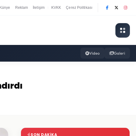
Künye
Reklam
İletişim
KVKK
Çerez Politikası
|
Video
Galeri
ndırdı
SON DAKIKA