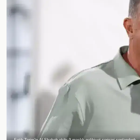
Fatih Terim'in Al Shabab ekibi 9 maçlık galibiyet serisini sonlandırdı