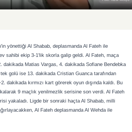
m'in yönettiği Al Shabab, deplasmanda Al Fateh ile
 sahibi ekip 3-1'lik skorla galip geldi. Al Fateh, maça
eri 2. dakikada Matias Vargas, 4. dakikada Sofiane Bendebka
tek golü ise 13. dakikada Cristian Guanca tarafından
2. dakikada kırmızı kart görerek oyun dışında kaldı. Bu
 kalarak 9 maçlık yenilmezlik serisine son verdi. Al Fateh
isi yakaladı. Ligde bir sonraki haçta Al Shabab, milli
i ağırlayacakken, Al Fateh deplasmanda Al Wehda ile