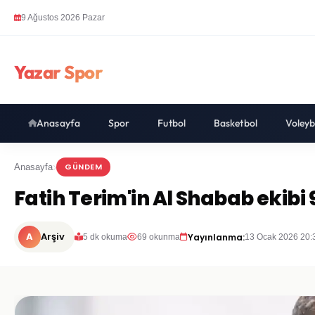
9 Ağustos 2026 Pazar
Yazar Spor
Anasayfa
Spor
Futbol
Basketbol
Voleyb
GÜNDEM
Anasayfa
Fatih Terim'in Al Shabab ekibi 
A
Arşiv
Yayınlanma:
5 dk okuma
69 okunma
13 Ocak 2026 20: