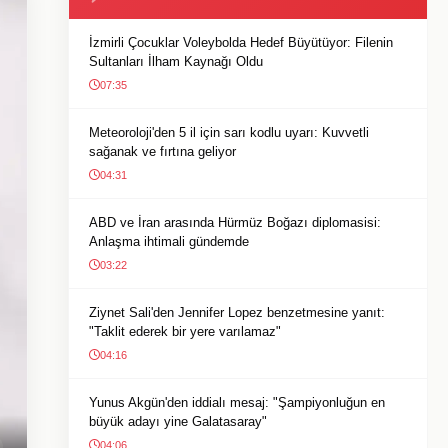
İzmirli Çocuklar Voleybolda Hedef Büyütüyor: Filenin
Sultanları İlham Kaynağı Oldu
07:35
Meteoroloji'den 5 il için sarı kodlu uyarı: Kuvvetli
sağanak ve fırtına geliyor
04:31
ABD ve İran arasında Hürmüz Boğazı diplomasisi:
Anlaşma ihtimali gündemde
03:22
Ziynet Sali'den Jennifer Lopez benzetmesine yanıt:
"Taklit ederek bir yere varılamaz"
04:16
Yunus Akgün'den iddialı mesaj: "Şampiyonluğun en
büyük adayı yine Galatasaray"
04:06