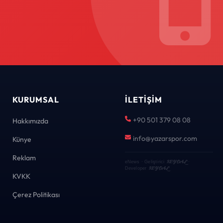
KURUMSAL
İLETIŞIM
+90 501 379 08 08
Hakkımızda
info@yazarspor.com
Künye
Reklam
KEYDAL
eNews · Geliştirici
·
KEYDAL
Developer
KVKK
Çerez Politikası