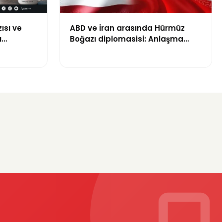
ısı ve
ABD ve İran arasında Hürmüz
ı
Boğazı diplomasisi: Anlaşma
5 Bin TL
ihtimali gündemde