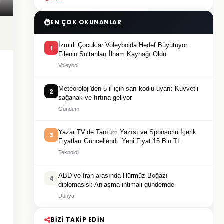
EN ÇOK OKUNANLAR
İzmirli Çocuklar Voleybolda Hedef Büyütüyor:
1
Filenin Sultanları İlham Kaynağı Oldu
Voleybol
Meteoroloji'den 5 il için sarı kodlu uyarı: Kuvvetli
2
sağanak ve fırtına geliyor
Gündem
Yazar TV’de Tanıtım Yazısı ve Sponsorlu İçerik
3
Fiyatları Güncellendi: Yeni Fiyat 15 Bin TL
Teknoloji
ABD ve İran arasında Hürmüz Boğazı
4
diplomasisi: Anlaşma ihtimali gündemde
Dünya
BIZI TAKIP EDIN