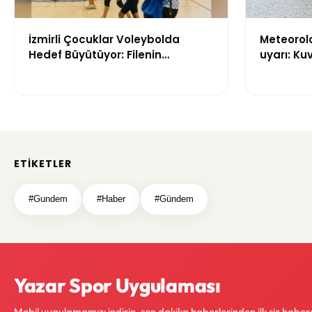
İzmirli Çocuklar Voleybolda
Meteoroloj
Hedef Büyütüyor: Filenin
uyarı: Ku
Sultanları İlham Kaynağı Oldu
geliyor
ETIKETLER
#Gundem
#Haber
#Gündem
Yazar Spor Uygulaması
Mobil uygulamamızı indirin, son dakika haberlerinden ilk siz haber