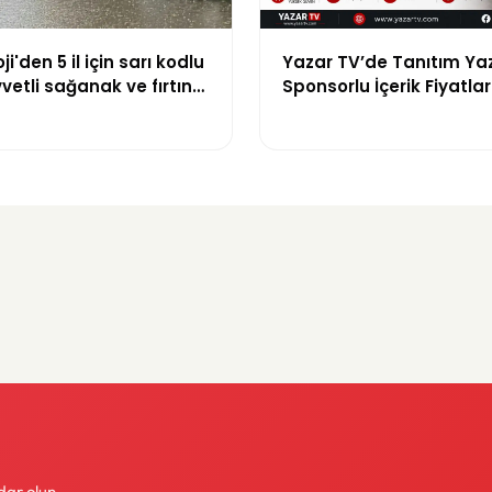
i'den 5 il için sarı kodlu
Yazar TV’de Tanıtım Yaz
vvetli sağanak ve fırtına
Sponsorlu İçerik Fiyatlar
Güncellendi: Yeni Fiyat 1
dar olun.