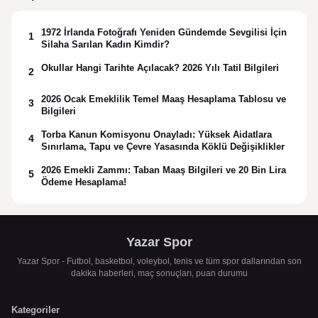
1972 İrlanda Fotoğrafı Yeniden Gündemde Sevgilisi İçin
1
Silaha Sarılan Kadın Kimdir?
Okullar Hangi Tarihte Açılacak? 2026 Yılı Tatil Bilgileri
2
2026 Ocak Emeklilik Temel Maaş Hesaplama Tablosu ve
3
Bilgileri
Torba Kanun Komisyonu Onayladı: Yüksek Aidatlara
4
Sınırlama, Tapu ve Çevre Yasasında Köklü Değişiklikler
2026 Emekli Zammı: Taban Maaş Bilgileri ve 20 Bin Lira
5
Ödeme Hesaplama!
Yazar Spor
Yazar Spor - Futbol, basketbol, voleybol, tenis ve tüm spor dallarından son
dakika haberleri, maç sonuçları, puan durumu
Kategoriler