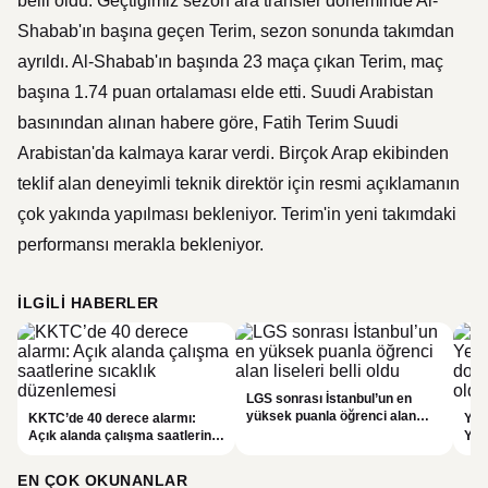
belli oldu. Geçtiğimiz sezon ara transfer döneminde Al-
Shabab'ın başına geçen Terim, sezon sonunda takımdan
ayrıldı. Al-Shabab'ın başında 23 maça çıkan Terim, maç
başına 1.74 puan ortalaması elde etti. Suudi Arabistan
basınından alınan habere göre, Fatih Terim Suudi
Arabistan'da kalmaya karar verdi. Birçok Arap ekibinden
teklif alan deneyimli teknik direktör için resmi açıklamanın
çok yakında yapılması bekleniyor. Terim'in yeni takımdaki
performansı merakla bekleniyor.
İLGILI HABERLER
LGS sonrası İstanbul’un en
yüksek puanla öğrenci alan
KKTC’de 40 derece alarmı:
Yahy
liseleri belli oldu
Açık alanda çalışma saatlerine
Yeş
sıcaklık düzenlemesi
doğ
EN ÇOK OKUNANLAR