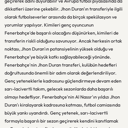
geçirerek adını duyurabilir ve Avrupa futbol piyasasında da
dikkatleri üzerine çekebilir. Jhon Duran'ın transferiyle ilgili
olarak futbolseverler arasında da birçok spekülasyon ve
yorumlar yapılıyor. Kimileri genç oyuncunun
Fenerbahçe'de başarılı olacağını düşünürken, kimileri de
transferin riskli olduğunu savunuyor. Ancak herkesin ortak
noktası, Jhon Duran'ın potansiyelinin yüksek olduğu ve
Fenerbahçe'ye büyük katkı sağlayabileceği yönünde.
Fenerbahçe'nin Jhon Duran transferi, kulübün hedefleri
doğrultusunda önemli bir adım olarak değerlendiriliyor.
Genç yeteneklerle kadrosunu güçlendirmeye devam eden
sarı-lacivertli takım, gelecek sezonlarda daha başarılı
olmayı hedefliyor. Fenerbahçe'nin Al Nassr'ın yıldızı Jhon
Duran'ı kiralayarak kadrosuna katması, futbol camiasında
büyük yankı uyandırdı. Genç yetenek, sarı-lacivertli
formayla başarılı bir sezon geçirerek kendini kanıtlamak