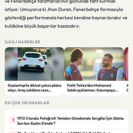
ve Fenerbahçe taraftarlarının gönlünde taht kurmak
istiyor. Umuyoruz ki Jhon Duran, Fenerbahçe formasıyla
gösterdiği performansla herkesi kendine hayran bırakır ve
kulübüne büyük başarılar kazandırır.
İLGILI HABERLER
Gaziantep’te dikkat çeken plaka
Fatih Tekke’den Mohamed
Ara
olayı: Araç sahibine ceza
Salah açıklaması: Kasımpaşa
Can
uygulandı
maçında oynayıp oynamayacağı
net değil
EN ÇOK OKUNANLAR
1972 İrlanda Fotoğrafı Yeniden Gündemde Sevgilisi İçin Silaha
1
Sarılan Kadın Kimdir?