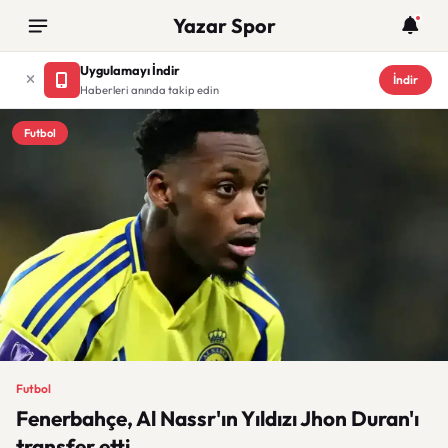
Yazar Spor
Uygulamayı İndir
İndir
Haberleri anında takip edin
Futbol
Futbol
Fenerbahçe, Al Nassr'ın Yıldızı Jhon Duran'ı
transfer etti