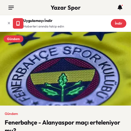
Yazar Spor
Uygulamayı İndir
İndir
Haberleri anında takip edin
Gündem
Gündem
Fenerbahçe - Alanyaspor maçı erteleniyor
mu?