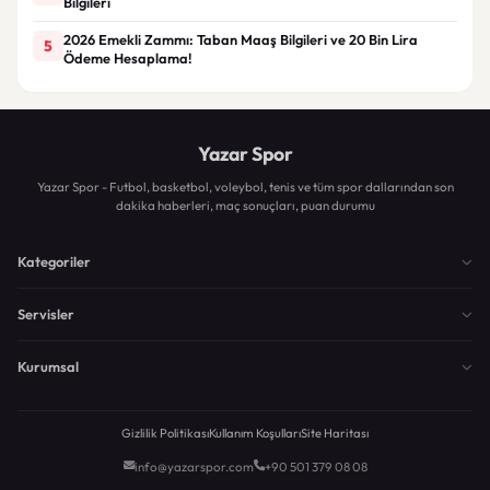
Bilgileri
2026 Emekli Zammı: Taban Maaş Bilgileri ve 20 Bin Lira
5
Ödeme Hesaplama!
Yazar Spor
Yazar Spor - Futbol, basketbol, voleybol, tenis ve tüm spor dallarından son
dakika haberleri, maç sonuçları, puan durumu
Kategoriler
Servisler
Kurumsal
Gizlilik Politikası
Kullanım Koşulları
Site Haritası
info@yazarspor.com
+90 501 379 08 08