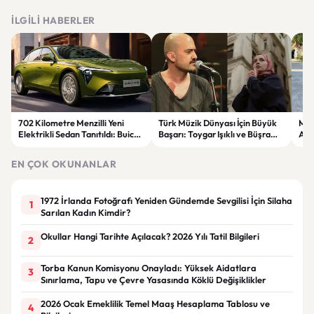
İLGILI HABERLER
702 Kilometre Menzilli Yeni
Türk Müzik Dünyası İçin Büyük
Mer
Elektrikli Sedan Tanıtıldı: Buick
Başarı: Toygar Işıklı ve Büşra
Ayı
Electra L7 Teknolojisiyle Dikkat
Kayıkçı Grammy Akademisi
Kam
Çekiyor
Üyesi Oldu
Yeni
EN ÇOK OKUNANLAR
1972 İrlanda Fotoğrafı Yeniden Gündemde Sevgilisi İçin Silaha
1
Sarılan Kadın Kimdir?
Okullar Hangi Tarihte Açılacak? 2026 Yılı Tatil Bilgileri
2
Torba Kanun Komisyonu Onayladı: Yüksek Aidatlara
3
Sınırlama, Tapu ve Çevre Yasasında Köklü Değişiklikler
2026 Ocak Emeklilik Temel Maaş Hesaplama Tablosu ve
4